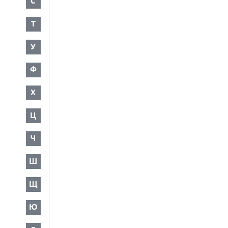
С
Т
У
Ф
Х
Ц
Ч
Ш
Щ
Ю