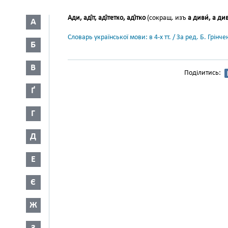
Ади, аді́т, аді́тетко, аді́тко
(сокращ. изъ
а диви́, а диві
А
Словарь української мови: в 4-х тт. / За ред. Б. Грін
Б
В
Поділитись:
Ґ
Г
Д
Е
Є
Ж