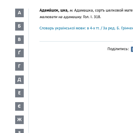
Адама́шок, шка,
м.
Адамашка, сортъ шелковой мате
А
малювати на адамашку.
Гол. І. 318.
Б
Словарь української мови: в 4-х тт. / За ред. Б. Грін
В
Поділитись:
Ґ
Г
Д
Е
Є
Ж