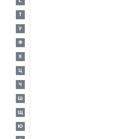
С
Т
У
Ф
Х
Ц
Ч
Ш
Щ
Ю