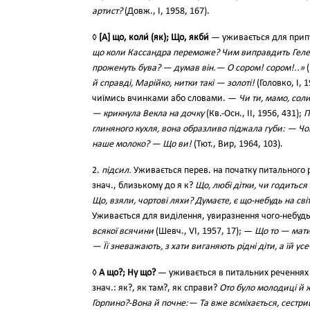
артист?
(Довж., І, 1958, 167).
◊
[А] що, коли́ (як); Що, якби́
— уживається для припу
що коли Кассандра переможе? Чим виправдить Геле
проженуть бува? — думав він.— О сором! сором!..»
(
й справді, Марійко, нитки такі — золоті!
(Головко, І, 
чиїмись вчинками або словами. —
Чи ти, мамо, сол
— крикнула Векла на дочку
(Кв.-Осн., II, 1956, 431);
П
глиняного кухля, вона образливо піджала губи: — Чо
наше молоко? — Що ви!
(Тют., Вир, 1964, 103).
2.
підсил.
Уживається перев. на початку питального 
знач., близькому до я к?
Що, любі дітки, чи годитьс
Що, взяли, чортові ляхи? Думаєте, є що-небудь на світ
Уживається для виділення, увиразнення чого-небуд
всякої всячини
(Шевч., VI, 1957, 17); —
Що то — мати
— Її зневажають, з хати виганяють рідні діти, а їй ус
◊
А що?; Ну що?
— уживається в питальних реченнях 
знач.: як?, як там?, як справи?
Ото було молодиці й 
Горпино?-Вона й почне:— Та вже всміхається, сестриц