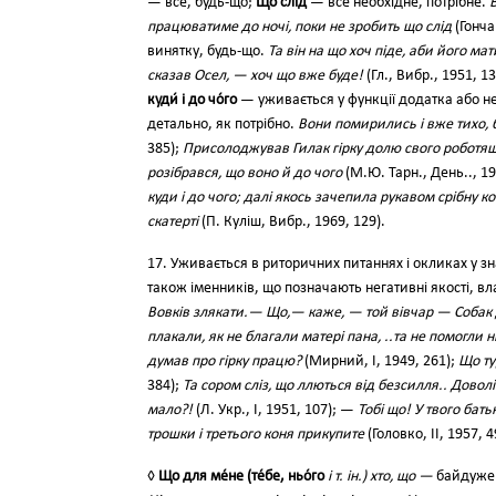
— все, будь-що;
Що слід
— все необхідне, потрібне.
працюватиме до ночі, поки не зробить що слід
(Гонча
винятку, будь-що.
Та він на що хоч піде, аби його ма
сказав Осел, — хоч що вже буде!
(Гл., Вибр., 1951, 1
куди́ і до чо́го
— уживається у функції додатка або не
детально, як потрібно.
Вони помирились і вже тихо, б
385);
Присолоджував Гилак гірку долю свого роботящ
розібрався, що воно й до чого
(М.Ю. Тарн., День.., 19
куди і до чого; далі якось зачепила рукавом срібну к
скатерті
(П. Куліш, Вибр., 1969, 129).
17. Уживається в риторичних питаннях і окликах у зн
також іменників, що позначають негативні якості, вл
Вовків злякати.— Що,— каже, — той вівчар — Собак д
плакали, як не благали матері пана, ..та не помогли 
думав про гірку працю?
(Мирний, І, 1949, 261);
Що ту
384);
Та сором сліз, що ллються від безсилля.. Довол
мало?!
(Л. Укр., І, 1951, 107); —
Тобі що! У твого бать
трошки і третього коня прикупите
(Головко, II, 1957, 4
◊
Що для ме́не (те́бе, ньо́го
і т. ін.) хто, що —
байдуже м