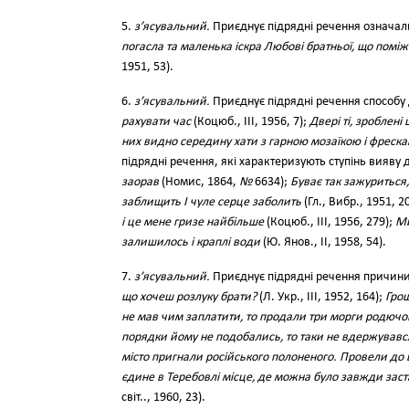
5.
з’ясувальний.
Приєднує підрядні речення означал
погасла та маленька іскра Любові братньої, що помі
1951, 53).
6.
з’ясувальний.
Приєднує підрядні речення способу 
рахувати час
(Коцюб., III, 1956, 7);
Двері ті, зроблені
них видно середину хати з гарною мозаїкою і фреска
підрядні речення, які характеризують ступінь вияву д
заорав
(Номис, 1864,
№
6634);
Буває так зажуриться
заблищить І чуле серце заболить
(Гл., Вибр., 1951, 2
і це мене гризе найбільше
(Коцюб., III, 1956, 279);
Ми
залишилось і краплі води
(Ю. Янов., II, 1958, 54).
7.
з’ясувальний.
Приєднує підрядні речення причини.
що хочеш розлуку брати?
(Л. Укр., III, 1952, 164);
Грош
не мав чим заплатити, то продали три морги родючої
порядки йому не подобались, то таки не вдержувавс
місто пригнали російського полоненого. Провели до ш
єдине в Теребовлі місце, де можна було завжди заст
світ.., 1960, 23).