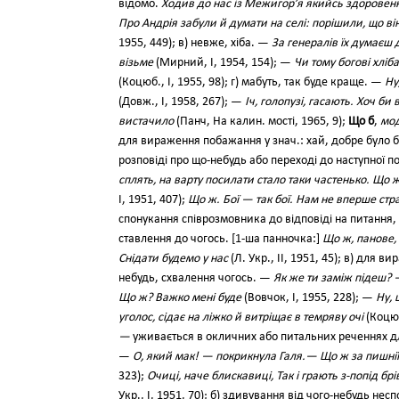
відомо.
Ходив до нас із Межигор’я якийсь здоровенн
Про Андрія забули й думати на селі: порішили, що ві
1955, 449); в) невже, хіба. —
За генералів їх думаєш 
візьме
(Мирний, І, 1954, 154); —
Чи тому богові хліб
(Коцюб., І, 1955, 98); г) мабуть, так буде краще. —
Ну
(Довж., І, 1958, 267); —
Іч, голопузі, гасають. Хоч б
вистачило
(Панч, На калин. мості, 1965, 9);
Що б
,
мод
для вираження побажання у знач.: хай, добре було 
розповіді про що-небудь або переході до наступної поді
сплять, на варту посилати стало таки частенько. Що ж
І, 1951, 407);
Що ж. Бої — так бої. Нам не вперше ст
спонукання співрозмовника до відповіді на питання,
ставлення до чогось. [1-ша панночка:]
Що ж, панове,
Снідати будемо у нас
(Л. Укр., II, 1951, 45); в) для
небудь, схвалення чогось. —
Як же ти заміж підеш? 
Що ж? Важко мені буде
(Вовчок, І, 1955, 228); —
Ну, 
уголос, сідає на ліжко й витріщає в темряву очі
(Коцюб
—
уживається в окличних або питальних реченнях дл
—
О, який мак! — покрикнула Галя.— Що ж за пишнії 
323);
Очиці, наче блискавиці, Так і грають з-попід бр
Укр., І, 1951, 70); б) здивування від чого-небудь нес