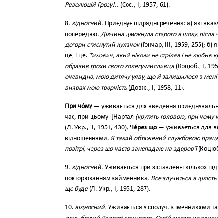
Революцій Грозу!..
(Сос., І, 1957, 61).
8.
відносний.
Приєднує підрядні речення: а) які вказу
попередню.
Дівчина цмокнула старого в щоку, після 
догори стиснутий кулачок
(Гончар, III, 1959, 255); б
це, і це.
Тихович, який ніколи не стріляв і не любив 
образив трохи свого колегу-мисливця
(Коцюб., І, 195
очевидно, мою дитячу уяву, що й залишилося в мені
виявах мою творчість
(Довж., І, 1958, 11).
При чо́му
— уживається для введення приєднувальни
час, при цьому. [Нартал
(крутить головою, при чому 
(Л. Укр., II, 1951, 430);
Че́рез що
— уживається для вв
відношеннями.
Я такий обтяжений службовою працею
повітрі, через що часто занепадаю на здоров’ї
(Коцюб.
9.
відносний.
Уживається при зіставленні кількох пі
повторюванням займенника.
Все злучиться в ціліст
що буде
(Л. Укр., І, 1951, 287).
10.
відносний.
Уживається у сполуч. з іменниками та