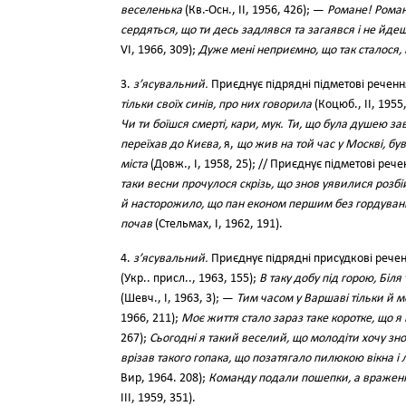
веселенька
(Кв.-Осн., II, 1956, 426); —
Романе! Роман
сердяться, що ти десь задлявся та загаявся і не йде
VI, 1966, 309);
Дуже мені неприємно, що так сталося,
3.
з’ясувальний.
Приєднує підрядні підметові речен
тільки своїх синів, про них говорила
(Коцюб., II, 1955
Чи ти боїшся смерті, кари, мук. Ти, що була душею з
переїхав до Києва,
я,
що жив на той час у Москві, був
міста
(Довж., І, 1958, 25); // Приєднує підметові рече
таки весни прочулося скрізь, що знов уявилися розб
й насторожило, що пан економ першим без гордуванн
почав
(Стельмах, І, 1962, 191).
4.
з’ясувальний.
Приєднує підрядні присудкові рече
(Укр.. присл.., 1963, 155);
В таку добу під горою, Біля
(Шевч., І, 1963, 3); —
Тим часом у Варшаві тільки й 
1966, 211);
Моє життя стало зараз таке коротке, що я
267);
Сьогодні я такий веселий, що молодіти хочу зн
врізав такого гопака, що позатягало пилюкою вікна і 
Вир, 1964. 208);
Команду подали пошепки, а враженн
III, 1959, 351).