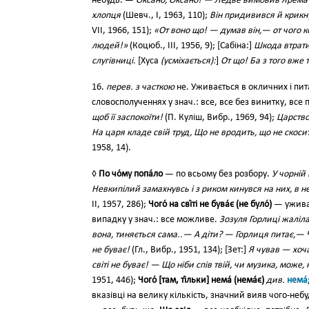
небудь. —
Оксано, Оксано! — Ледве вимовив Ярема 
хлопця
(Шевч., І, 1963, 110);
Він придивився й крикну
VII, 1966, 151);
«От воно що! — думав він,— от чого ко
людей!»
(Коцюб., III, 1956, 9); [Сабіна:]
Шкода втрати,
слугівниці.
[Хуса
(усміхається):
]
От що! Ба з того вже 
16.
перев. з часткою
не. Уживається в окличних і пит
словосполученнях у знач.: все, все без винитку, все 
щоб її заспокоїти!
(П. Куліш, Вибр., 1969, 94);
Царство
На царя кладе свій труд, Що не вродить, що не скоси
1958, 14).
◊
По чо́му попа́ло
— по всьому без розбору.
У чорній
Невкипілий замахнувсь і з риком кинувся на них, в 
II, 1957, 286);
Чого́ на сві́ті не бува́є (не було́)
— уживає
випадку у знач.: все можливе.
Зозуля Горлиці жаліл
вона, тиняється сама..— А діти? — Горлиця питає,— Чи
не буває!
(Гл., Вибр., 1951, 134); [Зет:]
Я чував — хоча
світі не буває! — Що ніби спів твій, чи музика, може
1951, 446);
Чого́ [там, ті́льки] нема́ (нема́є)
див.
нема́
вказівці на велику кількість, значний вияв чого-неб