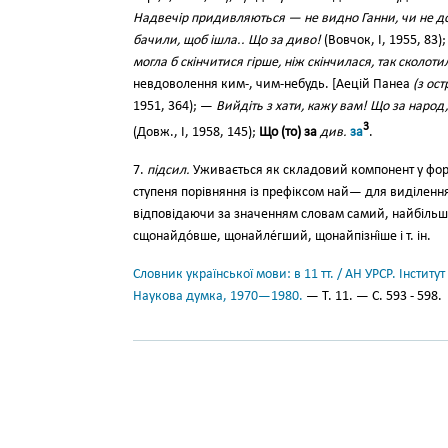
Надвечір придивляються — не видно Ганни, чи не д
бачили, щоб ішла.. Що за диво!
(Вовчок, І, 1955, 83)
могла б скінчитися гірше, ніж скінчилася, так сколоти
невдоволення ким-, чим-небудь. [Аецій Панеа
(з ос
1951, 364); —
Вийдіть з хати, кажу вам! Що за народ,
3
(Довж., І, 1958, 145);
Що (то) за
див.
за
.
7.
підсил.
Уживається як складовий компонент у фор
ступеня порівняння із префіксом най— для виділення
відповідаючи за значенням словам самий, найбільш,
cщонайдо́вше, щонайле́гший, щонайпізні́ше і т. ін.
Словник української мови: в 11 тт. / АН УРСР. Інститут
Наукова думка, 1970—1980.
— Т. 11. — С. 593 - 598.