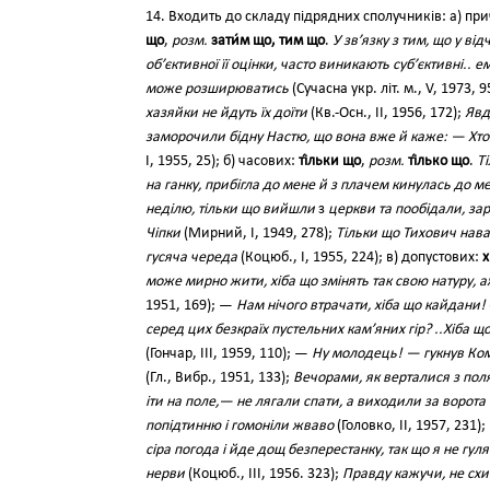
14. Входить до складу підрядних сполучників: а) пр
що
,
розм.
зати́м що, тим що
.
У зв’язку з тим, що у ві
об’єктивної її оцінки, часто виникають суб’єктивні.. ем
може розширюватись
(Сучасна укр. літ. м., V, 1973, 9
хазяйки не йдуть їх доїти
(Кв.-Осн., II, 1956, 172);
Явд
заморочили бідну Настю, що вона вже й каже: — Хто п
І, 1955, 25); б) часових:
ті́льки що
,
розм.
ті́лько що
.
Т
на ганку, прибігла до мене й з плачем кинулась до м
неділю, тільки що вийшли
з
церкви та пообідали, зара
Чіпки
(Мирний, І, 1949, 278);
Тільки що Тихович нава
гусяча череда
(Коцюб., І, 1955, 224); в) допустових:
х
може мирно жити, хіба що змінять так свою натуру, а
1951, 169); —
Нам нічого втрачати, хіба що кайдани!
серед цих безкраїх пустельних кам’яних гір? ..Хіба щ
(Гончар, III, 1959, 110); —
Ну молодець! — гукнув Ко
(Гл., Вибр., 1951, 133);
Вечорами, як верталися з поля
іти на поле,— не лягали спати, а виходили за ворота
попідтинню і гомоніли жваво
(Головко, II, 1957, 231);
сіра погода і йде дощ безперестанку, так що я не гул
нерви
(Коцюб., III, 1956. 323);
Правду кажучи, не сх