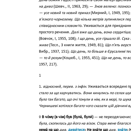
день божий Радості приносить Своїй матері щасливій
на диво
(Шевч., II, 1963, 29); —
Знов велено: позноси
— усе новий та новий приказ
(Мирний, І, 1949, 195)
в’язкого чорнозему. Що кілька метрів зупинялися пе
співвідносним словом
то. Уживається для приєднання
простого речення.
Далі вже що день, вона сердитіша
(Вовчок, І, 1955, 108);
І що день, усе гіршало їй. Сух
живе
(Тесл., З книги життя, 1949, 81);
Що п’ять версто
Вибр., 1937, 151);
Що день, то більше в Єрусалимі тес
— то й розум
(Коцюб., І, 1955, 451);
Що не день, то в
1957, 217).
1
1.
відносний, перев. з інфін.
Уживається всередині пр
стало за що харчуватись. Вони кинулись по селах ш
було так багато, що очі тонули в нім, як в морі, та шу
Чернишеві хотілося багато чого сказати цій дівчині-в
◊
В чо́му (в чім) був (була́, були́)
— не переодягаючис
була, схопилась до його на візок. Стара мене благосл
нема́ на що
див.
диви́тися
; Не зна́ти що
див.
зна́ти
; 