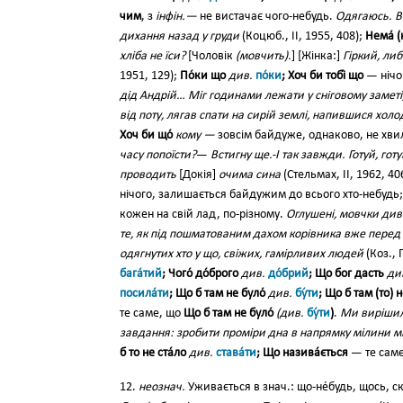
чим
, з
інфін.—
не вистачає чого-небудь.
Одягаюсь. В
дихання назад у груди
(Коцюб., II, 1955, 408);
Нема́ (
хліба не їси?
[Чоловік
(мовчить).
] [Жінка:]
Гіркий, ли
1951, 129);
По́ки що
див.
по́ки
; Хоч би тобі́ що
— нічо
дід Андрій… Міг годинами лежати у сніговому заметі
від поту, лягав спати на сирій землі, напившися холо
Хоч би що́
кому —
зовсім байдуже, однаково, не хви
часу попоїсти?
—
Встигну ще.-І так завжди. Готуй, го
проводить
[Докія]
очима сина
(Стельмах, II, 1962, 40
нічого, залишається байдужим до всього хто-небудь
кожен на свій лад, по-різному.
Оглушені, мовчки див
те, як під пошматованим дахом корівника вже перед
одягнутих хто у що, свіжих, гамірливих людей
(Коз., 
бага́тий
; Чого́ до́брого
див.
до́брий
; Що бог дасть
ди
посила́ти
; Що б там не було́
див.
бу́ти
; Що б там (то) 
те саме, що
Що б там не було́
(див.
бу́ти
)
.
Ми вирішили
завдання: зробити проміри дна в напрямку мілини м
б то не ста́ло
див.
става́ти
; Що назива́ється
— те сам
12.
неознач.
Уживається в знач.: що-не́будь, щось, ск