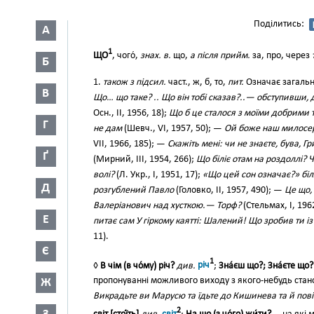
Поділитись:
А
1
ЩО
, чого́,
знах. в.
що,
а після прийм.
за, про, через
Б
1.
також з підсил.
част., ж, б, то,
пит.
Означає загальне
В
Що… що таке? .. Що він тобі сказав?..— обступивши,
Осн., II, 1956, 18);
Що б це сталося з моїми добрими 
Г
не дам
(Шевч., VI, 1957, 50); —
Ой боже наш милосер
VII, 1966, 185); —
Скажіть мені: чи не знаєте, бува, Г
Ґ
(Мирний, III, 1954, 266);
Що біліє отам на роздоллі? Ч
волі?
(Л. Укр., І, 1951, 17);
«Що цей сон означає?» бі
Д
розгублений Павло
(Головко, II, 1957, 490); —
Це що,
Валеріанович над хусткою.— Торф?
(Стельмах, І, 196
Е
питає сам У гіркому каятті: Шалений! Що зробив ти і
11).
Є
1
◊
В чім (в чо́му) річ?
див.
річ
;
Зна́єш що?; Зна́єте що?
пропонуванні можливого виходу з якого-небудь станов
Ж
Викрадьте ви Марусю та їдьте до Кишинева та й пов
2