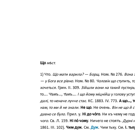
Що
мѣст.
1) Что.
Що мати варила? — Борщ.
Ном. № 276.
Вона 
— у Бога все рівно.
Ном. № 80.
Чоловік що ступить, т
хочеться.
Грин. II. 309.
Зійшли вони на такий пустирь,
то…. Чѣмъ…, тѣмъ….
І що йому міцнійш у голову уступа
далі, то неначе лучче стає.
КС. 1883. IV. 773.
А що…, 
нам, то ми й не знали.
Не що
. Не очень.
Він не що й 
давно се було.
Прил. у.
Ні до чо́го
. Ни къ чему не го
чого.
Св. Л. 159.
Ні по́ чому
. Ничего не стоятъ.
Дурні 
1861. III. 102).
Чим дуж
. См.
Дуж
. Чим тьху. См.
І. тьх