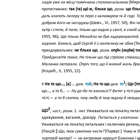
сидів уже на місці помічника столоначальника
(Мирни
протиставних:
так (та) що́ ж, ті́льки що
,
розм.
що ті́ль
дать клапоть паперу та перо з каламарем та й годі. Т
добром його не нагодуєш
(Шевч., VI, 1957, 50);
Він т
хутір і степи, й поле, тільки що ходив у свиті, в сиві
1955, 96);
Що тільки Михайло не був задерикуватий, 
ходіння. Боявся, щоб Сергій її з пантелику не збив
(Те
приєднувальних:
не ті́льки що
,
розм.
опрі́ч (окрі́м) т
Пройдисвітів таких; Не тільки що під стріхою співаєш
Маланка лютувала. Опріч того, що її живий жаль бра
(Коцюб., II, 1955, 22).
1
◊
Не те що…, [а]
…
див.
той
; Не то що
див.
то
; Що [ті
що…, а то б… —
Ну де-бо ти взялася?! Витяг у тісті р
тісті,— а то б схопив, таку любу й таку ждану й нежда
3
ЩО
,
част., розм.
1.
пит.
Уживається на початку пита
здивування, вагання, докору.
Питається у хлопчика:
Уживається на початку питальних і окличних речень,
[Люцій:
]
Що, твоє сумління чисте?
[Парвус:]
Чому ж б
чортовій матері! — не витримав нарешті Боженко і к