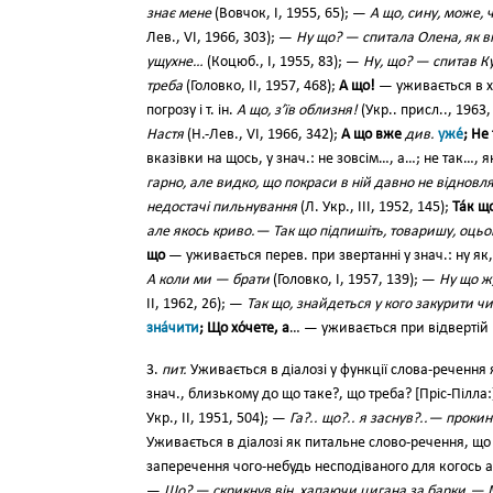
знає мене
(Вовчок, І, 1955, 65); —
А що, сину, може,
Лев., VI, 1966, 303); —
Ну що? — спитала Олена, як в
ущухне…
(Коцюб., І, 1955, 83); —
Ну, що? — спитав К
треба
(Головко, II, 1957, 468);
А що!
— уживається в х
погрозу і т. ін.
А що, з’їв облизня!
(Укр.. присл.., 1963
Настя
(Н.-Лев., VI, 1966, 342);
А що вже
див.
уже́
; Не
вказівки на щось, у знач.: не зовсім…, а…; не так…,
гарно, але видко, що покраси в ній давно не відновля
недостачі пильнування
(Л. Укр., III, 1952, 145);
Та́к щ
але якось криво.— Так що підпишіть, товаришу, оцьо
що
— уживається перев. при звертанні у знач.: ну я
А коли ми — брати
(Головко, І, 1957, 139); —
Ну що ж
II, 1962, 26); —
Так що, знайдеться у кого закурити чи
зна́чити
; Що хо́чете, а
… — уживається при відвертій 
3.
пит.
Уживається в діалозі у функції слова-речення 
знач., близькому до що таке?, що треба? [Пріс-Пілла:
Укр., II, 1951, 504); —
Га?.. що?.. я заснув?..— прокин
Уживається в діалозі як питальне слово-речення, що
заперечення чого-небудь несподіваного для когось а
—
Що? — скрикнув він, хапаючи цигана за барки.— 