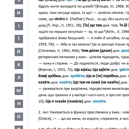
З
світ [стої́ть]
див.
світ
;
На що (з чо́го) жи́ти?
— на які 
будуть жити молодята по шлюбі?
(Вільде, III, 1968, 3
И
курка, така несуща курка, та що! — запіяла півнем, і 
саме, що
нічо́го
4. [Любов:]
Риск… та що, без нього в
дощ
(Л. Укр., II, 1951, 28);
[Та] що там
див.
там;
То [й 
І
надто на перших початках — ну, то що?
(Хотк., II, 19
турбувався Хома Хаєцький..— А якби й загубив, то 
Ї
1959, 59); —
Хіба ж так можна? Це ж увечері тільки 
(Стельмах, II, 1962, 406);
Чим ди́хає (дише)
див.
дих
Й
риторичних питаннях у знач.: цілком підходить, гід
— кажу я старим. — Да подивіться, люди добрі, чи в
К
(Вовчок, І, 1955, 73);
Що вд́ієш; Що вді́яти
див.
уді́ят
йому́ зро́биш
див.
зроби́ти
; Що ж [ти] поро́биш
див.
Л
каза́ти
див.
каза́ти
; Що там не кажи́ (не кажі́ть)
див.
— уживається при виділенні, підкресленні винятковост
М
день оце прожив я у матері і чого-чого, а про оте пр
10);
Що я сказа́в (сказа́ла)
див.
сказа́ти
.
Н
2.
пит.
Уживається в функції прислівника у знач.: чо
О
[Олеся], — ..
що ви мене, як вороги, стережете, в не