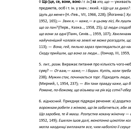
◊
Що [це, се, вони, воно
і т. ін.
] за
хто, що —
уживаєтьс
предметів, осіб і т. ін. у знач.: який. «
Що це за диво? 
їдуть до мене»
(Н.-Лев., VII, 1966, 228); [Йоганна:]
Ху
1952, 165);—
Звик я,— каже,— в цьому лісі, Як лушпина
що за пан?
(Перв., Казка.., 1958, 25);
Ці люди сподоба
що вони за одні
(Панч, Синів.., 1959, 107);
Хвилинами 
найученіший чоловік на землі не може розгадати, щ
113); —
Вона, гей, пильно зараз приглядається до на
Сходу прийшли, що воно за люди…
(Гончар, III, 1959,
5.
пит., розм.
Виражає питання про кількість чого-неб
суму? —
От вам,— каже,— і баран. Купіть, коли треб
238);
Мужик стає, починається торг. Підходять люди,
(Мирний, І, 1954, 237); —
Він таки правду каже, що 
Романе, по-божому, що візьмеш на рік від сотні?-обе
6.
відносний.
Приєднує підрядні речення: а) додатко
ворожкам робити з жінкою, що їм забагнеться, аби зве
Що заробив, те й маєш. Розпустив кохану жіночку — о
1952, 149);
Ешелон ішов далі, монотонно цокотіли коле
могла наодинці виплакати все, чим наболіло її серце