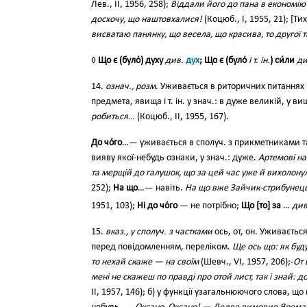
Лев., II, 1956, 258);
Віддали його до пана в економію
досхочу, що наштовхалися!
(Коцюб., І, 1955, 21); [Ти
висватаю панянку, що весела, що красива, то другої 
◊
Що є (було́) духу
див.
дух
; Що є (було́
і т. ін.
) си́ли
ди
14.
означ., розм.
Уживається в риторичних питаннях 
предмета, явища і т. ін. у знач.: в дуже великій, у ви
робиться…
(Коцюб., II, 1955, 167).
До чо́го
…— уживається в сполуч. з прикметниками т
вияву якої-небудь ознаки, у знач.: дуже.
Артемові на
та мерщій до галушок, що за цей час уже й вихолонул
252);
На що
…— навіть.
На що вже Зайчик-стрибунець 
1951, 103);
Ні до чо́го
— не потрібно;
Що [то] за
…
див
15.
вказ., у сполуч. з частками
ось, от, он. Уживаєтьс
перед повідомленням, переліком.
Ще ось що: як буду
то нехай скаже — на своїм
(Шевч., VI, 1957, 206);-
От 
мені не скажеш по правді про отой лист, так і знай: до
II, 1957, 146); б) у функції узагальнюючого слова, що