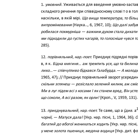
1.
умовний.
Уживається для введення умовно-заставн
складного речення при співвідносному слові т о в го
наскільки, в якій мірі.
Що вища температура, то біль
випромінювання
(Наука.., 6, 1967, 10);
Що далі забув
робилася похмурніша — важким духом стала дихати 
ми підходили до густих чагарів, то голосніше чувся 
285).
12.
порівняльний, нар.-поет.
Приєднує підрядні порівн
в, я к.
Бідна княгиня… аж тремтить уся, що та билина 
лихо…— співчутливо бідкався Галабурда.— А молоди
1965, 47); // Приєднує порівняльний зворот усередин
скільки зглянеш — розіслало зелений килим, аж сміє
Ми в луг підем всі з косами І як станем вряд, Він ус
що соколи, А всі разом, як орли!
(Кроп., V, 1959, 131).
13.
приєднувальний, нар.-поет.
Те саме, що а
(див.
а
чорнії, — Матуся дала!
(Укр. нар. пісні, 1, 1964, 36);
О
багатий до вбогої женихаться ходить
(Укр. нар. пісні
у мене золота пшениця, медяна водиця
(Укр. дит. фо