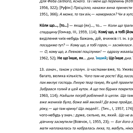
Для Феба світлого, ясного. Та і мені що перекинь
(Котл
1956, 322); [Руфін:]
Прісцілло, накажи вина принести 
1951, 366);
А може, то так він,— наморився? Чи в ху
Ко́ли що…, [то…]
— якщо (як)…, то… —
Коли що трапи
спадщину
(Гончар, III, 1959, 114);
Кому́ що, а тобі́ (йом
виділення чиїх-небудь бажань, дій, вчинків і т. ін. з
посадимо тут? — Кому що, а тобі горох,— засміяла
—
О, кому що, а Левкові поцілунки! — одразу жвавіш
1962, 52);
Не що і́нше, як
…
див.
і́нший
; Що і́нше
див.
13.
означ., також у сполуч. із частками
вже, то. Ужива
багато, велика кількість.
Чого там не росте! Від ласощ
пак милує господь Лихую твар такую, Як цей правите
Забрався голий в цей куток. А що тих бідних покрито
1963, 114);
Найшли погріб роблений із цегли. Що там 
вже женихів було, боже мій милий! Де вона пройде, т
ріжу,— що там крику! Що людей!..
(Тич., І, 1957, 174
чого-небудь у знач.: дуже, сильно, як, який.
Що не вм
дівчину засмутили
(Вовчок, І, 1955, 23); —
Бог його 
мати наплакалась та набралась лиха, то, мабуть, ніко