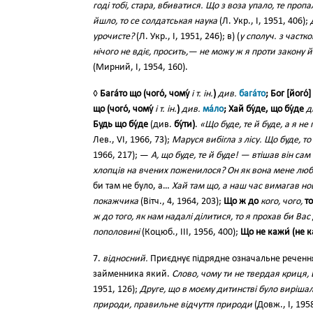
годі тобі, стара, вбиватися. Що з воза упало, те пропа
йшло, то се солдатськая наука
(Л. Укр., І, 1951, 406);
урочисте?
(Л. Укр., І, 1951, 246); в) (
у сполуч. з частк
нічого не вдіє, просить,— не можу ж я проти закону
(Мирний, І, 1954, 160).
◊
Бага́то що (чого́, чому́
і т. ін.
)
див.
бага́то
; Бог [його́]
що (чого́, чому́
і т. ін.
)
див.
ма́ло
; Хай бу́де, що бу́де
д
Будь що бу́де
(див.
бу́ти)
.
«Що буде, те й буде, а я н
Лев., VI, 1966, 73);
Маруся вибігла з лісу. Що буде, то
1966, 217); —
А, що буде, те й буде! — втішав він са
хлопців на вчених поженилося? Он як вона мене лю
би там не було, а…
Хай там що, а наш час вимагав но
покажчика
(Вітч., 4, 1964, 203);
Що ж до
кого, чого,
то
ж до того, як нам надалі ділитися, то я прохав би Ва
пополовині
(Коцюб., III, 1956, 400);
Що не кажи́ (не ка
7.
відносний.
Приєднує підрядне означальне речення
займенника який.
Слово, чому ти не твердая криця,
1951, 126);
Друге, що в моєму дитинстві було вирішал
природи, правильне відчуття природи
(Довж., І, 195