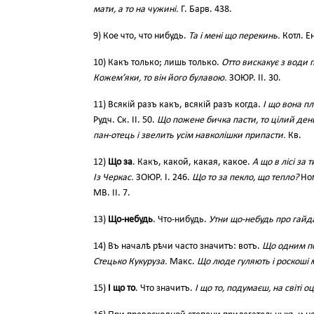
мати, а то на чужині.
Г. Барв. 438.
9) Кое что, что нибудь.
Та і мені що перекинь.
Котл. Ен.
10) Какъ только; лишь только.
Отто вискакує з води 
Кожем’яки, то він його булавою.
ЗОЮР. II. 30.
11) Всякій разъ какъ, всякій разъ когда.
І що вона пл
Рудч. Ск. II. 50.
Що пожене бичка пасти, то цілий ден
пан-отець і звелить усім навколішки припасти.
Кв.
12)
Що за
. Какъ, какой, какая, какое.
А що в лісі за 
Із Черкас.
ЗОЮР. І. 246.
Що то за пекло, що тепло?
Ном
МВ. ІІ. 7.
13)
Що-небудь
. Что-нибудь.
Утни що-небудь про гайд
14) Въ началѣ рѣчи часто значитъ: вотъ.
Що одним по
Стецько Кукуруза.
Макс.
Що люде гуляють і роскоші 
15)
І що то
. Что значитъ.
І що то, подумаєш, на світі о