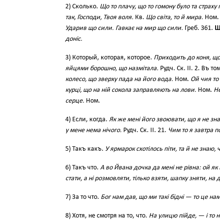
2) Сколько.
Що то плачу, що то гомону було та страху 
так, Господи, Твоя воля.
Кв.
Що світа, то й мира.
Ном
Ударив що сили. Гавкає на мир що сили.
Греб. 361.
Щ
доніс.
3) Который, которая, которое.
Приходить до коня, що
яйцями борошно, що назмітала.
Рудч. Ск. II. 2. Въ т
колесо, що зверху пада на його вода.
Ном.
Ой чия то 
курці, що на ній сокола заправляють на лови.
Ном.
Не
серце.
Ном.
4) Если, когда.
Як же мені його звоювати, що я не зн
у мене нема нічого.
Рудч. Ск. II. 21.
Чим то я завтра п
5) Такъ какъ.
У ярмарок схотілось піти, та й не знаю,
6) Такъ что.
А во Йвана дочка да мені не рівна: ой як
стати, а ні розмовляти, тілько взяти, шапку зняти, на
7) За то что.
Бог нам дав, що ми такі бідні — то це на
8) Хотя, не смотря на то, что.
На улицю пійде, — і то 