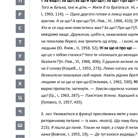
П
◊
За ві́що?; За що?;3а що й про що?; За що? Про що?
—
Того ж батька, такі ж діти,— Жити б та брататься. Ні, 
Р
І, 1963, 114); —
Одно другого готове в ложці води втоп
врагом. А за що? А про що?
(Н.-Лев., VI, 1966, 410); 
Хто ж се над ким помститись має? За що? Про що?
(Л.
С
невідомо нащо.
Дружочок, цебто я, намалював карти
на похилому березі, яка тремтить од вітру, .. і хазяї, н
Т
людьми
(Ю. Янов., II, 1958, 52);
Ні за що ні про що
— 
що це з тобою сталося? Чого ти чіпляєшся до молодиці 
У
базікати?
(Н.-Лев., VI, 1966, 406);
Її душило велике ли
на її голову
(Коцюб., І, 1955, 273);
Левко чогось аж пот
Ф
безжалісно показував свій норов. Навіть рідних брат
лящами ні за що ні про що
(Стельмах, І, 1962, 530);
Ні
Х
марно пропасти, загинути. —
Зовсім скрутила чолові
що!
(Гр., І, 1963, 287);—
Пам’ятаю Устина. Хороший хл
Ц
(Головко, II, 1957, 435).
Ч
3.
пит.
Уживається в функції прислівника мети у знач.
риторичному питанні — із знач. нічого).
Що тому богу
Ш
215);
Я пішла до панів. Тільки на поріг, а стара й пи
каже
(Вовчок, І, 1955, 19); —
Де тут взявся ведмідь?