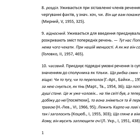
8.
розділ.
Уживається при зіставленні членів речення
чергуванні фактів, у знач. хоч, чи.
Він ще вам покаже
(Мирний, V, 1955, 325).
9.
відносний.
Уживається для введення приєднувальн
розкривають зміст попередніх речень. —
Тут нас Поп
нема чого чекати. При нашій меншості. А як же він с
(Головко, II, 1957, 465).
10.
часовий.
Приєднує підрядні умовні речення із с
значенням до сполучника як тільки.
Що рибка смик —
віщує: Чи то тугу, чи то переполох
(Г.-Арт., Байки.., 19
за нею снується, як тінь
(Март., Тв., 1954, 36);
Що погл
душі стане. Це ж уже чоловік… на тім світі був, а теп
добіжу до неї
[посмітюхи],
то вона зніметься та й пер
травою
(Н.-Лев., VI, 1966, 95);
Лежить Карпо на лаві п
так і заголосить
(Коцюб., І, 1955, 303);
Що гляне в вікн
йому, він мусить заплющити очі
(Л. Укр., І, 1951, 438)
1