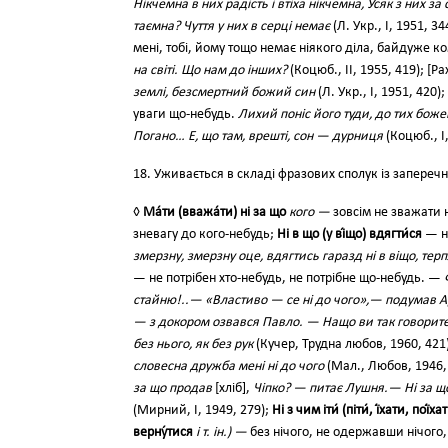
Нікчемна в них радість і втіха нікчемна, Усяк з них за
таємна? Чуття у них в серці немає
(Л. Укр., І, 1951, 34
мені, тобі, йому тощо немає ніякого діла, байдуже к
на світі. Що нам до інших?
(Коцюб., II, 1955, 419); [Ра
землі, безсмертний божий син
(Л. Укр., І, 1951, 420);
уваги що-небудь.
Лихий поніс його туди, до тих божев
Погано… Е, що там, врешті, сон — дурниця
(Коцюб., І,
18. Уживається в складі фразових сполук із запереч
◊
Ма́ти (вважа́ти) ні за що
кого —
зовсім не зважати 
зневагу до кого-небудь;
Ні в що (у ві́що) вдягти́ся
— не
змерзну, змерзну оце, вдягтись гаразд ні в віщо, тер
— не потрібен хто-небудь, не потрібне що-небудь. —
стайню!..— «Властиво — се ні до чого»,— подумав 
— з докором озвався Павло. — Нащо ви так говорите? 
без нього, як без рук
(Кучер, Трудна любов, 1960, 421
словесна дружба мені ні до чого
(Мал., Любов, 1946,
за що продав
[хліб],
Чіпко? — питає Лушня.— Ні за що
(Мирний, І, 1949, 279);
Ні з чим іти́ (піти́, ї́хати, пої
верну́тися
і т. ін.) —
без нічого, не одержавши нічого, 