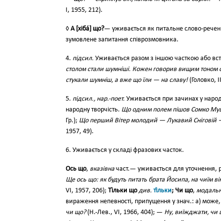
І, 1955, 212).
◊
А [хіба́] що?
— уживається як питальне слово-реченн
зумовлене запитання співрозмовника.
4.
підсил.
Уживається разом з іншою часткою або вс
столом стали шумніші. Кожен говорив вищим тоном о
стукали шумніш, а вже що їли — на славу!
(Головко, II
5.
підсил., нар.-поет.
Уживається при зачинах у народни
народну творчість.
Що одним полем пішов Сомко Муш
Гр.);
Що перший Вітер молодий — Лукавий Сніговій — 
1957, 49).
6. Уживається у складі фразових часток.
Ось що
,
вказівна
част.— уживається для уточнення, ро
Ще ось що: як будуть питать брата Йосипа, на чиїм ві
VI, 1957, 206);
Ті́льки що
див.
ті́льки
; Чи що
,
модальн
вираження непевності, припущення у знач.: а) мож
чи що?
(Н.-Лев., VI, 1966, 404); —
Ну, виїжджати, чи 