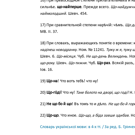
16) При превосходной степени прилагательныхъ и на
сильнѣе.
що-найперше
. Прежде всего.
Що-найдужчи
наймолодший.
Шевч. 454.
17) При сравнительной степени нарѣчій: чѣмъ.
Що да
МВ. ІІ. 37.
18) При словахъ, выражающихъ понятіе о времени:
надінеш новодранку.
Ном. № 11241.
Тужу ж я, тужу 
Шевч. 6.
Що-місяця.
Чуб.
Не що-день Великдень.
Ном
що-року.
Шевч.
Що-тижня.
Чуб.
Що-раз
. Всякій разъ
Іов. 16.
19)
Що-на
! Что вотъ тебѣ! что ну!
20)
Що-го́ді!
Что ну!
Таке болото на дворі, що годі!
Н. 
21)
Не що бо й що
! Въ томъ то и дѣло.
Не що бо й гор
22)
Що-що
. Что иное.
Що-що, а біда завше здибав.
Но
Словарь української мови: в 4-х тт. / За ред. Б. Грін