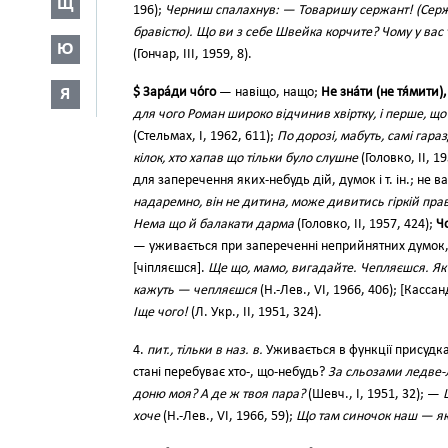
Щ
196);
Черниш спалахнув: — Товаришу сержант! (Серж
бравістю). Що ви з себе Швейка корчите? Чому у вас
Ю
(Гончар, III, 1959, 8).
$ Зара́ди чо́го
— навіщо, нащо;
Не зна́ти (не тя́мити),
Я
для чого Роман широко відчинив хвіртку, і перше, що 
(Стельмах, І, 1962, 611);
По дорозі, мабуть, самі гара
кілок, хто хапав що тільки було слушне
(Головко, II, 1
для заперечення яких-небудь дій, думок і т. ін.; не в
надаремно, він не дитина, може дивитись гіркій правд
Нема що й балакати дарма
(Головко, II, 1957, 424);
Чо
— уживається при запереченні неприйнятних думок, д
[чіпляєшся].
Ще що, мамо, вигадайте. Чепляєшся. Як
кажуть — чепляєшся
(Н.-Лев., VI, 1966, 406); [Касса
Іще чого!
(Л. Укр., II, 1951, 324).
4.
пит., тільки в наз. в.
Уживається в функції присудка
стані перебуває хто-, що-небудь?
За сльозами ледве
доню моя? А де ж твоя пара?
(Шевч., І, 1951, 32); —
хоче
(Н.-Лев., VI, 1966, 59);
Що там синочок наш — як