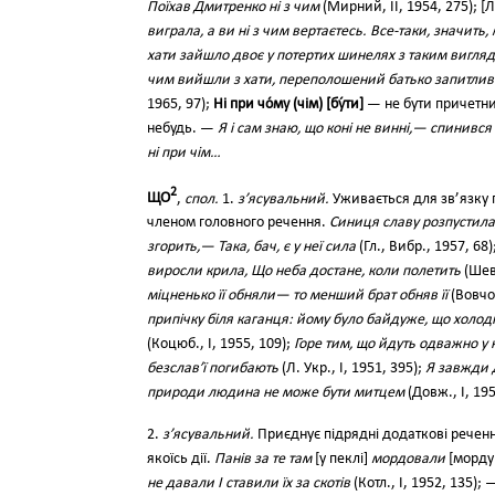
Поїхав Дмитренко ні з чим
(Мирний, II, 1954, 275); [
виграла, а ви ні з чим вертаєтесь. Все-таки, значить
хати зайшло двоє у потертих шинелях з таким виглядо
чим вийшли з хати, переполошений батько запитлив
1965, 97);
Ні при чо́му (чім) [бу́ти]
— не бути причетни
небудь. —
Я і сам знаю, що коні не винні,— спинився
ні при чім…
2
ЩО
,
спол.
1.
з’ясувальний.
Уживається для зв’язку 
членом головного речення.
Синиця славу розпустила
згорить,— Така, бач, є у неї сила
(Гл., Вибр., 1957, 68)
виросли крила, Що неба достане, коли полетить
(Шевч
міцненько її обняли— то менший брат обняв її
(Вовчок
припічку біля каганця: йому було байдуже, що холод
(Коцюб., І, 1955, 109);
Горе тим, що йдуть одважно у н
безслав’ї погибають
(Л. Укр., І, 1951, 395);
Я завжди д
природи людина не може бути митцем
(Довж., І, 195
2.
з’ясувальний.
Приєднує підрядні додаткові реченн
якоїсь дії.
Панів за те там
[у пеклі]
мордовали
[морду
не давали І ставили їх за скотів
(Котл., І, 1952, 135);