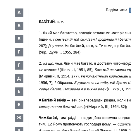
Поділитись:
А
БАГА́ТИЙ
, а, е.
Б
1. Який має багатство, володіє великими матеріал
В
бідний.
І сниться їй той син Іван І уродливий і бага
287); //
у знач. ім.
бага́тий
, того,
ч.
Те саме, що
бага́ч
Г
(Укр.. думи.., 1955, 284).
2.
на що, чим.
Який має багато, в достатку чого-небу
Ґ
не втирать!
(Шевч., І, 1951, 85);
Багатий на смачні ст
(Мирний, II, 1954, 277);
Різноманітними корисними к
Д
1956, 7); * Образно.
Я дивилась на тебе, мій брате; 
серце багате. Поховала я в тихую воду
(Л. Укр., І, 195
Е
◊ Бага́тий ве́чір
— вечір напередодні різдва, коли вис
Є
свято; настав багатий вечір
(Мирний, III, 1954, 32);
Ж
Чим бага́ті, тим і ра́ді
— традиційна формула звертанн
тим, що йому пропонують господарі дому. —
Сідайте
Вутанька. — Чим багаті, тим і раді!
(Гончар, II, 1959, 1