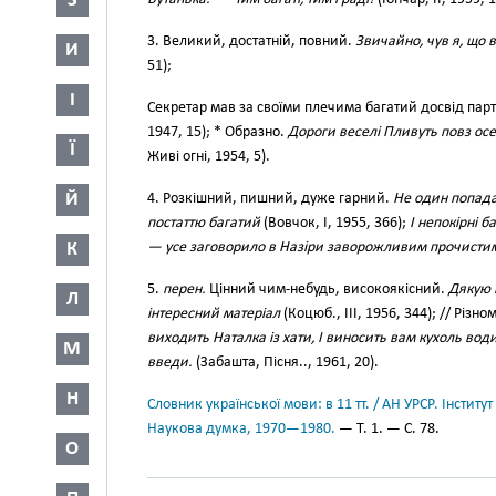
З
3. Великий, достатній, повний.
Звичайно, чув я, що 
И
51);
І
Секретар мав за своїми плечима багатий досвід партій
1947, 15); * Образно.
Дороги веселі Пливуть повз осел
Ї
Живі огні, 1954, 5).
Й
4. Розкішний, пишний, дуже гарний.
Не один попада
постаттю багатий
(Вовчок, І, 1955, 366);
І непокірні б
К
— усе заговорило в Назіри заворожливим прочисти
5.
перен.
Цінний чим-небудь, високоякісний.
Дякую і
Л
інтересний матеріал
(Коцюб., III, 1956, 344); // Різн
виходить Наталка із хати, І виносить вам кухоль води, 
М
введи.
(Забашта, Пісня.., 1961, 20).
Н
Словник української мови: в 11 тт. / АН УРСР. Інститут
Наукова думка, 1970—1980.
— Т. 1. — С. 78.
О