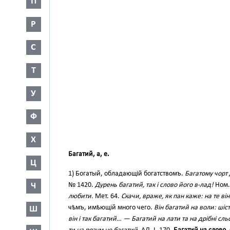
П
Р
С
Т
У
Ф
Х
Багатий, а, е.
Ц
1) Богатый, обладающій богатствомъ.
Багатому чорт 
Ч
№ 1420.
Дурень багатий, так і слово його в-лад!
Ном.
любити.
Мет. 64.
Скачи, враже, як пан каже: на те він
чѣмъ, имѣющій много чего.
Він багатий на воли: ші
Ш
він і так багатий… — Багатий на лати та на дрібні сл