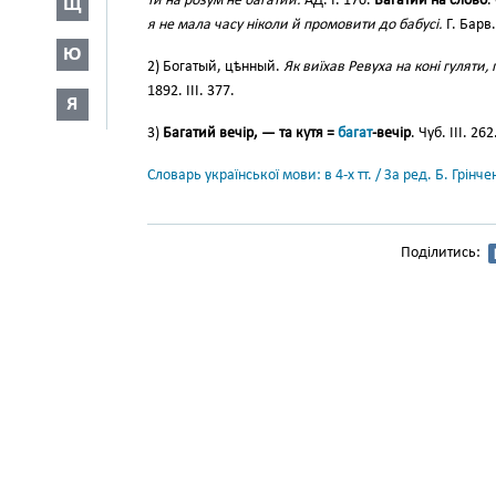
ти на розум не багатий.
АД. І. 170.
Багатий на слово
.
Щ
я не мала часу ніколи й промовити до бабусі.
Г. Барв.
Ю
2) Богатый, цѣнный.
Як виїхав Ревуха на коні гуляти
1892. III. 377.
Я
3)
Багатий вечір, — та кутя =
багат
-вечір
. Чуб. ІІІ. 262
Словарь української мови: в 4-х тт. / За ред. Б. Грін
Поділитись: