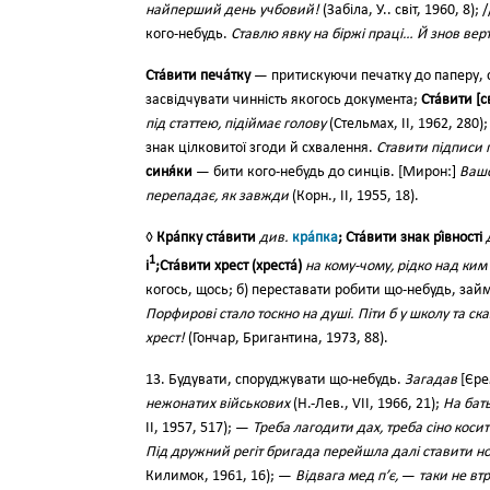
найперший день учбовий!
(Забіла, У.. світ, 1960, 8)
кого-небудь.
Ставлю явку на біржі праці… Й знов верт
Ста́вити печа́тку
— притискуючи печатку до паперу, с
засвідчувати чинність якогось документа;
Ста́вити [с
під статтею, підіймає голову
(Стельмах, II, 1962, 280
знак цілковитої згоди й схвалення.
Ставити підписи 
синя́ки
— бити кого-небудь до синців. [Мирон:]
Вашо
перепадає, як завжди
(Корн., II, 1955, 18).
◊
Кра́пку ста́вити
див.
кра́пка
; Ста́вити знак рі́вності
1
і
;Ста́вити хрест (хреста́)
на кому-чому, рідко над ки
когось, щось; б) переставати робити що-небудь, зай
Порфирові стало тоскно на душі. Піти б у школу та с
хрест!
(Гончар, Бригантина, 1973, 88).
13. Будувати, споруджувати що-небудь.
Загадав
[Єре
нежонатих військових
(Н.-Лев., VII, 1966, 21);
На бать
ІІ, 1957, 517); —
Треба лагодити дах, треба сіно коси
Під дружний регіт бригада перейшла далі ставити но
Килимок, 1961, 16); —
Відвага мед п’є,
—
таки не вт