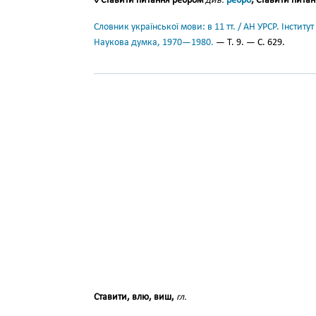
◊ Ста́вити пита́ння ребро́м
див.
ребро́
; Ста́вити пита́н
Словник української мови: в 11 тт. / АН УРСР. Інститут
Наукова думка, 1970—1980.
— Т. 9. — С. 629.
Ставити, влю, виш,
гл.