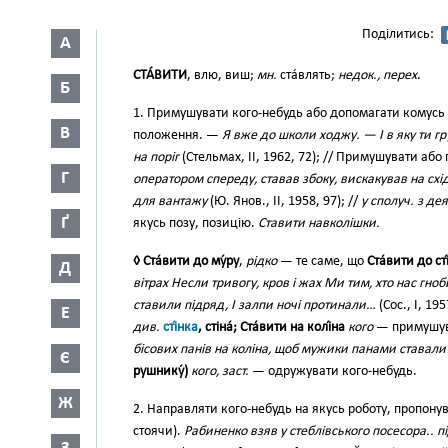
Поділитись:
А
СТА́ВИТИ
, влю, виш;
мн.
ста́влять;
недок., перех
.
Б
1. Примушувати кого-небудь або допомагати комусь с
В
положення. —
Я вже до школи ходжу. — І в яку ти 
на поріг
(Стельмах, II, 1962, 72); // Примушувати або
Г
оператором спереду, ставав збоку, вискакував на схі
для вантажу
(Ю. Янов., II, 1958, 97); //
у сполуч. з де
Ґ
якусь позу, позицію.
Ставити навколішки.
◊ Ста́вити до му́ру
,
рідко
— те саме, що
Ста́вити до сті́
Д
вітрах Несли тривогу, кров і жах Ми тим, хто нас гно
ставили підряд, І залпи ночі протинали…
(Сос., І, 195
Е
див.
сті́нка
, стіна́; Ста́вити на колі́на
кого
— примушув
бісових панів на коліна, щоб мужики панами ставали
Є
рушнику́)
кого, заст.
— одружувати кого-небудь.
Ж
2. Направляти кого-небудь на якусь роботу, пропон
стоячи).
Рабиненко взяв у стеблівського посесора.. п