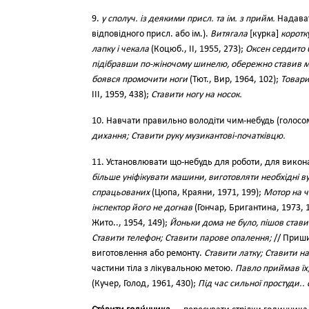
9.
у сполуч. із деякими присл. та ім. з прийм.
Надават
відповідного присл. або ім.).
Витягала
[курка]
коротк
лапку і чекала
(Коцюб., II, 1955, 273);
Оксен сердито 
підібравши по-жіночому шинелю, обережно ставив мал
боявся промочити ноги
(Тют., Вир, 1964, 102);
Товари
III, 1959, 438);
Ставити ногу на носок.
10. Навчати правильно володіти чим-небудь (голосом,
дихання; Ставити руку музикантові-початківцю.
11. Установлювати що-небудь для роботи, для викон
більше уніфікувати машини, виготовляти необхідні ву
спрацьованих
(Цюпа, Краяни, 1971, 199);
Мотор на ч
інспектор його не догнав
(Гончар, Бригантина, 1973, 
Жито.., 1954, 149);
Йоньки дома не було, пішов стави
Ставити телефон; Ставити парове опалення;
// Пришив
виготовлення або ремонту.
Ставити латку; Ставити на
частини тіла з лікувальною метою.
Павло приймав їх,
(Кучер, Голод, 1961, 430);
Під час сильної простуди..