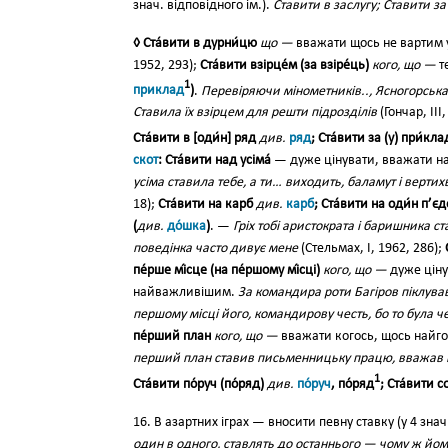
знач. відповідного ім.).
Ставити в заслугу; Ставити за
◊ Ста́вити в дурни́цю
що —
вважати щось не вартим
1952, 293);
Ста́вити взірце́м (за взіре́ць)
кого, що —
т
1
приклад
)
.
Перевіряючи мінометників.., Ясногорська 
Ставила їх взірцем для решти підрозділів
(Гончар, ІІІ
Ста́вити в [оди́н] ряд
див.
ряд
; Ста́вити за (у) при́кла
скот
: Ста́вити над усіма́
— дуже цінувати, вважати 
усіма ставила тебе, а ти… виходить, баламут і вертихві
18);
Ста́вити на карб
див.
карб
; Ста́вити на оди́н п’єд
(
див.
до́шка
)
. —
Гріх тобі аристократа і баришника ст
поведінка часто дивує мене
(Стельмах, І, 1962, 286);
пе́рше мі́сце (на пе́ршому мі́сці)
кого, що —
дуже ціну
найважливішим.
За командира роти Багіров піклував
першому місці його, командирову честь, бо то була ч
пе́рший план
кого, що —
вважати когось, щось найг
перший план ставив письменницьку працю, вважав ї
1
Ста́вити по́руч (по́ряд)
див.
по́руч
, по́ряд
; Ста́вити со
16. В азартних іграх — вносити певну ставку (у 4 знач
один в одного, ставлять до останнього — чому ж йом