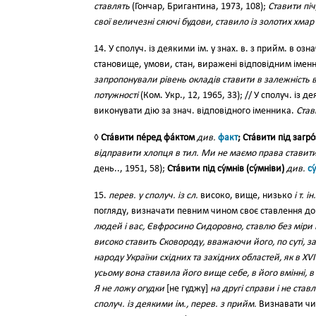
ставлять
(Гончар, Бригантина, 1973, 108);
Ставити піч
свої величезні сяючі будови, ставило із золотих хмар
14. У сполуч. із деякими ім. у знах. в. з прийм. в оз
становище, умови, стан, виражені відповідним іме
запропонували рівень окладів ставити в залежність 
потужності
(Ком. Укр., 12, 1965, 33); // У сполуч. із 
виконувати дію за знач. відповідного іменника.
Став
◊
Ста́вити пе́ред фа́ктом
див.
факт
; Ста́вити під загро
відправити хлопця в тил. Ми не маємо права ставити
день.., 1951, 58);
Ста́вити під су́мнів (су́мніви)
див.
су
15.
перев. у сполуч. із сл.
високо, вище, низько
і т. і
погляду, визначати певним чином своє ставлення до к
людей і вас, Євфросино Сидоровно, ставлю без міри
високо ставить Сковороду, вважаючи його, по суті, з
народу України східних та західних областей, як в XVIII,
усьому вона ставила його вище себе, в його вмінні, в 
Я не ложу огудки
[не гуджу]
на другі справи і не ставл
сполуч. із деякими ім., перев. з прийм.
Визнавати чим