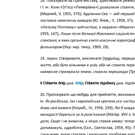
18. Показувати на сцені виставу, здійснювати режис
і т. ін.
Коли її
[п’єсу «Лимерівна»]
дозволили ставити,
(Мирний, V, 1955, 370);
Художник Сев — мій перший 
поставив невеличку комедію
(Ю. Янов., II, 1958, 37)
«Наталку Полтавку» найчастіше, а недавно «Марата»
1959, 147);
Лише після Великої Жовтневої соціалістич
спектаклі, в яких органічно злито класичне хореогр
фольклором
(Укр. нар. танці, 1969, 28).
19.
перен.
Створювати, викликати (труднощі, перешкод
життя, аби бути вільними в усім, аби не ставити пе
навмисне стримувала темпи, ставила перешкоди
(Тру
◊ Ста́вити о́пір
див.
о́пір
; Ста́вити підні́жку
див.
підні́
20. Пропонувати що-небудь для прийняття, виконанн
ін.
Як російська, так і європейська критика усе часті
йому свої вимоги
(Коцюб., III, 1956, 239);
Які б завда
молодості бореться за їх розв’язання
(Матер. ХХV з. К
дати, Сварг і не вимагав, а лише ставив умову: тепер
допоможуть, одроблять
(Скл., Святослав, 1959, 95);
Т
сучасному, вчені ставлять і вирішують проблеми художн