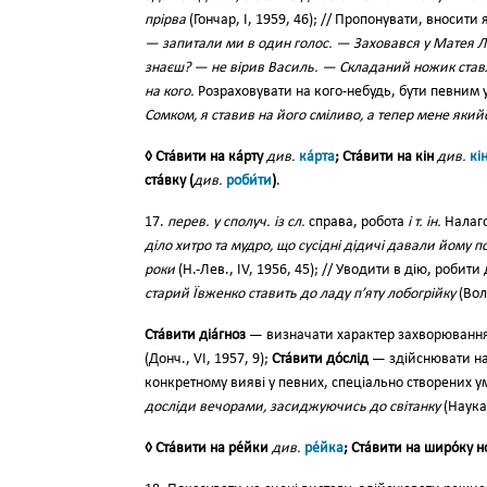
прірва
(Гончар, І, 1959, 46); // Пропонувати, вносити
— запитали ми в один голос. — Заховався у Матея Л
знаєш? — не вірив Василь. — Складаний ножик став
на кого.
Розраховувати на кого-небудь, бути певним у ч
Сомком, я ставив на його сміливо, а тепер мене який
◊ Ста́вити на ка́рту
див.
ка́рта
; Ста́вити на кін
див.
кі
ста́вку (
див.
роби́ти
)
.
17.
перев. у сполуч. із сл.
справа, робота
і т. ін.
Налаго
діло хитро та мудро, що сусідні дідичі давали йому п
роки
(Н.-Лев., IV, 1956, 45); // Уводити в дію, робит
старий Ївженко ставить до ладу п’яту лобогрійку
(Вол
Ста́вити діа́гноз
— визначати характер захворюванн
(Донч., VI, 1957, 9);
Ста́вити до́слід
— здійснювати на
конкретному вияві у певних, спеціально створених 
досліди вечорами, засиджуючись до світанку
(Наука.
◊ Ста́вити на ре́йки
див.
ре́йка
; Ста́вити на широ́ку но