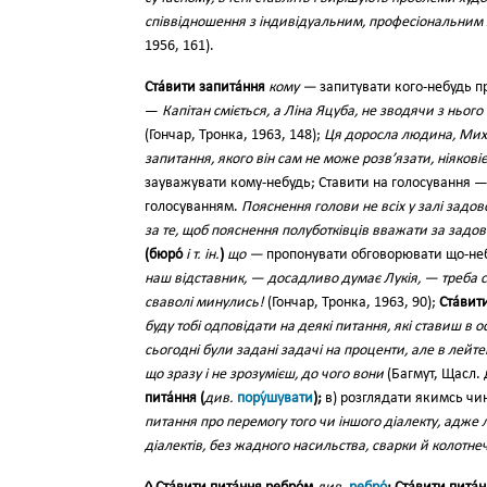
співвідношення з індивідуальним, професіональним
1956, 161).
Ста́вити запита́ння
кому —
запитувати кого-небудь 
—
Капітан сміється, а Ліна Яцуба, не зводячи з ньог
(Гончар, Тронка, 1963, 148);
Ця доросла людина, Миха
запитання, якого він сам не може розв’язати, ніяковіє
зауважувати кому-небудь; Ставити на голосування 
голосуванням.
Пояснення голови не всіх у залі задо
за те, щоб пояснення полуботківців вважати за задов
(бюро́
і т. ін.
)
що —
пропонувати обговорювати що-небу
наш відставник, — досадливо думає Лукія, — треба с
сваволі минулись!
(Гончар, Тронка, 1963, 90);
Ста́вит
буду тобі одповідати на деякі питання, які ставиш в о
сьогодні були задані задачі на проценти, але в лейте
що зразу і не зрозумієш, до чого вони
(Багмут, Щасл. д
пита́ння (
див.
пору́шувати
);
в) розглядати якимсь чи
питання про перемогу того чи іншого діалекту, адже 
діалектів, без жадного насильства, сварки й колотнеч