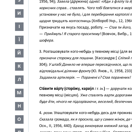
З
1956, 94);
Завела
[дружина]
однієї: «Йди з флоту та
корисних справ.. ставлять. Чого тобі бовтатися в морі
И
установки у нас не було, і для перебирання картоплі
щодня тридцять колгоспниць
(Хлібороб Укр., 12, 1964
І
Призначати на якусь посаду, роботу. —
Став ти його,
—
Приймуть! Я старого проситиму!
(Вовчок, Вибр., 1
Ї
шофера.
3. Розташовувати кого-небудь у певному місці (для вед
Й
призначи сторожу для пошани.
[Кассандра:]
Сліпий 
304);
У штабі Данило не вперше пересвідчився, що п
К
відповідальні ділянки фронту
(Ю. Янов., II, 1958, 233
Задавила артилерія.
—
Поранені є? Став поранених!
Л
Ста́вити ва́рту (сторо́жу, карау́л
і т. ін.
)
— доручати ком
М
певному місці (місцях).
Уже ставлять варти дорогами,
буде йти, нічого не підозріваючи, веселий, безпечни
Н
4.
розм.
Улаштовувати кого-небудь десь для прожива
О
Сказала громада, як я просила, що у самих жінок, де 
Осн., II, 1956, 440);
Бразд виконував княжий загад. Ві