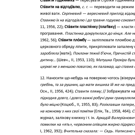
Ста́вити годи́нника
— пересувати стрілки годинника 
Ста́вити на відгоді́влю
,
с. г.
— переводити на режим п
живої ваги.
Серпневий — вересневий приплід відокр
Ставимо їх на відгодівлю і до травня годуємо соко
11, 1956, 22);
Ста́вити пласти́нку (платі́вку)
— класти п
програвання.
Пластинка докрутилася до кінця. Але 
1962, 56);
Ста́вити пло́мбу
— заліплювати пломбою ду
церковного обряду ліпити, прикріплювати запалену 
заробляла
[мати];
Поклони тяжкії б’ючи, Пречистій с
дитину…
(Шевч., II, 1953, 110);
Матушка Прохіра була
церкві не з меншою повагою, як паламар, що ставив 
12. Наносити що-небудь на поверхню чогось (візерунок,
гребінь, та за рушник, що мати вишива їй же на придан
Осн., II, 1956, 424);
Ставити пляму;
// Зображувати на
підходив довго, і довго важкі робучі руки грамузляли
було міцно
(Коцюб., II, 1955, 83);
Розіклавши папери,
на кожному з них свої помітки
(Епік, Тв., 1958, 464);
С
журнал, залікову книжку і т. ін.
Аркадій Валеріанович
помилки на «ять», червоним олівцем жирно підкреслю
І, 1962, 392);
Вчителька сказала: — Сядь. Написано чу