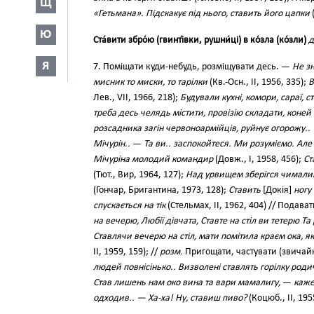
Щ
«Гетьмана». Підскакує під нього, ставить його цапки
(
Ю
Ста́вити збро́ю (гвинті́вки, рушни́ці) в ко́зла (ко́зли)
д
Я
7. Поміщати куди-небудь, розміщувати десь. —
Не зн
мисник то миски, то тарілки
(Кв.-Осн., II, 1956, 335);
В
Лев., VII, 1966, 218);
Будували кухні, комори, сараї, 
треба десь челядь містити, провізію складати, коней
розсадника загін червоноармійців, руйнує огорожу..
Мічурін..
—
Та ви.. заспокойтеся. Ми розуміємо. Але
Мічуріна молодий командир
(Довж., І, 1958, 456);
Ст
(Тют., Вир, 1964, 127);
Над урвищем зберігся чималий
(Гончар, Бригантина, 1973, 128);
Ставить
[Докія]
ногу
спускається на тік
(Стельмах, II, 1962, 404) // Подавати 
на вечерю, Любії дівчата, Ставте на стіл ви тетерю Та
Ставлячи вечерю на стіл, мати помітила краєм ока, як 
II, 1959, 159); //
розм.
Пригощати, частувати (звичай
людей повнісінько.. Визволені ставлять горілку род
Став лишень нам око вина та вари мамалигу,
—
каже
одходив.. — Ха-ха! Ну, ставиш пиво?
(Коцюб., II, 195