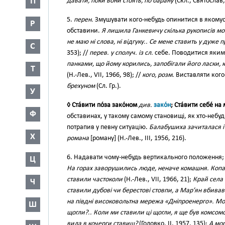
П
давати, поки вони стоять, по барану
(Скл., Святослав,
5.
перен.
Змушувати кого-небудь опинитися в якомусь
Р
обставини.
Я лишила Ганкевичу скілька рукописів мої
не маю ні слова, ні відгуку.. Се мене ставить у дуже
С
353); //
перев. у сполуч. із сл.
себе. Поводитися якимс
панками, що йому корились, запобігали його ласки, 
Т
(Н.-Лев., VII, 1966, 98); //
кого, розм.
Виставляти кого
брехуном
(Сл. Гр.).
У
◊ Ста́вити по́за зако́ном
див.
зако́н
; Ста́вити себе́ на 
Ф
обставинах, у такому самому становищі, як хто-небуд
потрапив у певну ситуацію.
Балабушиха зачиталася і 
Х
романа
[роману] (Н.-Лев., III, 1956, 216).
6. Надавати чому-небудь вертикального положення; 
Ц
На горах заворушились люде, неначе комашня. Копал
ставили частоколи
(Н.-Лев., VII, 1966, 21);
Край села 
Ч
ставили дубові чи берестові стовпи, а Мар’ян вбивав
на півдні високовольтна мережа «Дніпроенерго». Мо
Ш
щогли?.. Коли ми ставили ці щогли, я ще був комсо
вила в кочерги ставиш?
(Головко, II, 1957, 135);
А мор