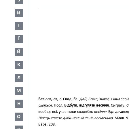
З
И
І
Ї
Й
К
Л
М
Весілля, ля,
с.
Свадьба.
Дай, Боже, знати, з ким весіл
Н
скоїться.
Посл.
Відбути, відгуляти весілля
. Сыграть, 
вообще всѣ участники свадьбы:
весілля йде до моло
О
Вінець сплете дівчинонька та на весіленько.
Млак. 9
Барв. 208.