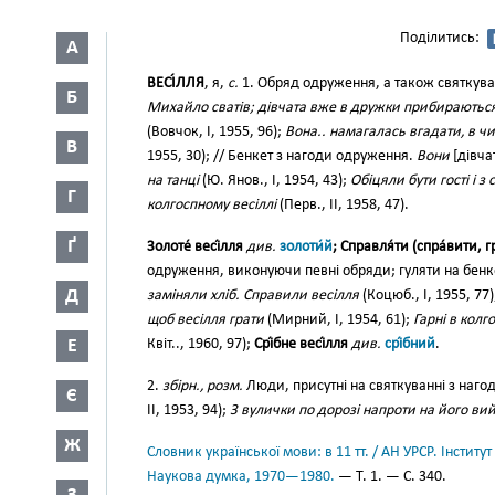
Поділитись:
А
ВЕСІ́ЛЛЯ
, я,
с.
1. Обряд одруження, а також святкуван
Б
Михайло сватів; дівчата вже в дружки прибираються т
(Вовчок, І, 1955, 96);
Вона.. намагалась вгадати, в ч
В
1955, 30); // Бенкет з нагоди одруження.
Вони
[дівча
на танці
(Ю. Янов., І, 1954, 43);
Обіцяли бути гості і з
Г
колгоспному весіллі
(Перв., II, 1958, 47).
Ґ
Золоте́ весі́лля
див.
золоти́й
; Справля́ти (спра́вити, гр
одруження, виконуючи певні обряди; гуляти на бенке
Д
заміняли хліб. Справили весілля
(Коцюб., І, 1955, 77
щоб весілля грати
(Мирний, І, 1954, 61);
Гарні в колг
Е
Квіт.., 1960, 97);
Срі́бне весі́лля
див.
срі́бний
.
2.
збірн., розм.
Люди, присутні на святкуванні з наг
Є
II, 1953, 94);
З вулички по дорозі напроти на його ви
Ж
Словник української мови: в 11 тт. / АН УРСР. Інститут
Наукова думка, 1970—1980.
— Т. 1. — С. 340.