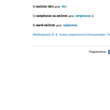
4)
весі́лля пе́чі
див.
піч
;
5)
запро́сини на весі́л­ля
див.
запро́сини
2;
6)
мале́ весі́лля
див.
зару́чини
.
Жайворонок В. В. Знаки української етнокультури: С
Поділитись: