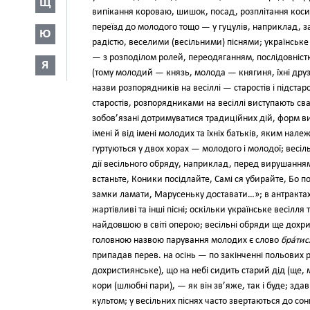
Щ
випікання коро­ваю, шишок, посад, розплітання коси 
переїзд до молодого тощо — у гуцулів, наприклад, 
Ю
радістю, веселими (ве­сільними) піснями; українське
— з розподілом ролей, переодяганням, послідов­ніст
Я
(тому моло­дий — князь, молода — княгиня, їхні дру
назви розпоряд­ників на весіллі — старостів і підст
старостів, розпорядниками на весіллі виступа­ють св
зобов’язані дотримуватися традиційних дій, форм вис
імені й від імені молодих та їхніх батьків, яким нал
гуртуються у двох хорах — молодого і молодої; весіл
дії весільного обряду, наприклад, перед виру­шанням
встаньте, Кони­ки посідлайте, Самі ся убирайте, Бо
замки ламати, Марусеньку доставати…»; в антрактах 
жартівливі та інші пісні; оскільки українське весіл
найдов­шою в світі оперою; весільні обря­ди ще дохр
голов­ною назвою парування молодих є слово
бра́тис
припадав перев. на осінь — по закінченні по­льових р
дохристиян­ське), що на небі сидить старий дід (ще
кори (шлюбні пари), — як він зв’яже, так і буде; зд
культом; у весільних піснях часто звертають­ся до сон