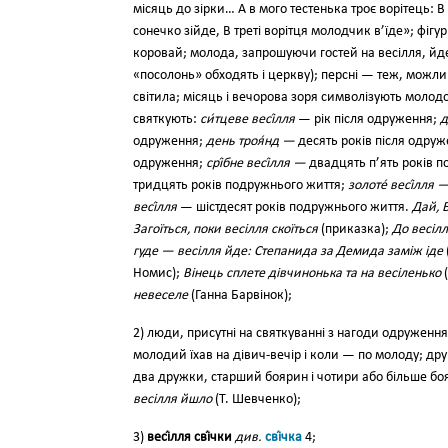
місяць до зір­ки… А в мого тестенька троє ворі­тець: В 
сонечко зі­йде, В треті ворітця молодчик в’їде»; фіг
коро­вай; молода, запрошуючи гостей на весілля, й
«посолонь» обходять і церкву); персні — теж, можли
світила; мі­сяць і вечорова зоря символізують моло
святкують:
си́тцеве ве­сі́лля
— рік після одруження;
д
одруження;
день троя́нд —
десять років після одру
одруження;
срі́бне весі́лля —
двадцять п’ять років 
тридцять років подружнього життя;
золоте́ весі́л­ля 
весі́лля
— шіст­десят років подружнього життя.
Дай, Б
Загоїться, поки весілля скоїться
(приказка);
До ве­сіл
гуде — весілля йде: Степанида за Демида заміж іде
Номис);
Вінець спле­те дівчинонька та на весіленько
(
невеселе
(Ганна Бар­вінок);
2) люди, присутні на свят­куванні з нагоди одруження
молодий їхав на дівич-вечір і ко­ли — по молоду; др
два дружки, старший боярин і чо­тири або більше боя
весілля йшло
(Т. Шевченко);
3)
ве­сі́лля сві́чки
див.
сві́чка
4;