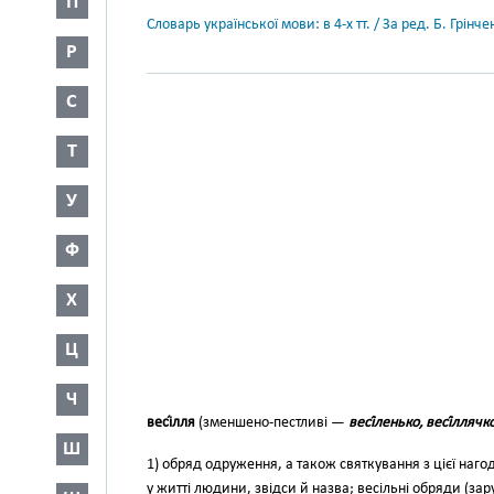
П
Словарь української мови: в 4-х тт. / За ред. Б. Грін
Р
С
Т
У
Ф
Х
Ц
Ч
весі́лля
(зменшено-пестливі —
весі́ленько, весі́ллячк
Ш
1) обряд одруження, а також святкування з цієї наг
у житті лю­дини, звідси й назва; весільні об­ряди (з