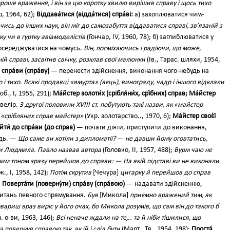
роше враження, і він за цю коротку хвилю вирішив справу і щось тихо
р, 1964, 62);
Віддава́тися (відда́тися) спра́ві:
а) захоплюватися чим-
ись до інших наук, він міг до самозабуття віддаватися справі, зв’язаній з
ку чи в гуртку авіамоделістів
(Гончар, IV, 1960, 78); б) заглиблюватися у
 зосереджуватися на чомусь.
Він, посміхаючись і радіючи, що може,
ій справі, засвітив свічку, розклав свої малюнки
(Ів., Тарас. шляхи, 1954,
 спра́ви (спра́ву)
— перенести здійснення, виконання чого-небудь на
о і тихо. Всякі продавці «ямурта» (яєць), винограду, чадр і іншого відклали
б., І, 1955, 291);
Ма́йстер золоти́х (срібля́ни́х, срі́бних) справ; Ма́йстер
велір.
З другої половини XVIII ст. побутують такі назви, як «майстер
, «срібляних справ майстер»
(Укр. золотарство.., 1970, 6);
Ма́йстер своє́ї
йти́ до спра́ви (до справ)
— почати діяти, приступити до виконання,
будь. —
Що саме ви хотіли з дипломатії?
—
не давши йому оговтатись,
и Людмила. Павло назвав автора
(Головко, II, 1957, 488);
Вурм чаю не
ним тоном зразу перейшов до справи: — На якій підставі ви не виконали
., І, 1958, 142);
Потім скрутив
[Чечура]
цигарку й перейшов до справ
;
Поверта́ти (поверну́ти) спра́ву (спра́вою)
— надавати здійсненню,
питань певного спрямування.
Був
[Микола]
приємно вражений тим, як
вариш враз виріс у його очах, бо Микола розумів, що сам він до такого б
. о-ви, 1963, 146);
Всі неначе ждали на те,.. та й ніби тішилися, що
повернув справою так, як їй і слід бути
(Март., Тв., 1954, 198);
Проста́