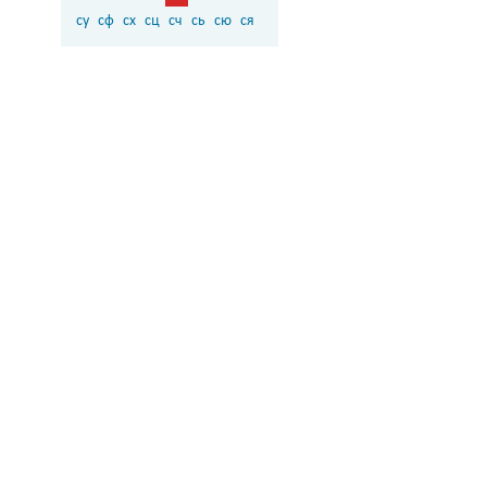
су
сф
сх
сц
сч
сь
сю
ся