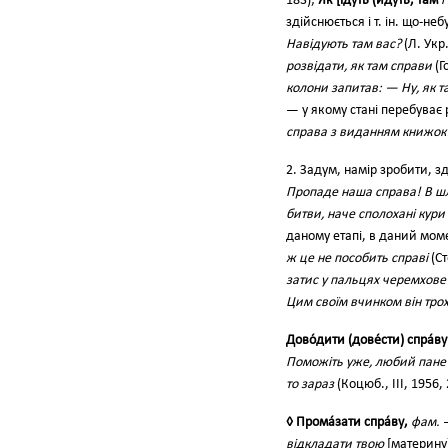
183);
Як [іду́ть (йду́ть, там
i
здійснюється і т. ін. що-неб
Навідують там вас?
(Л. Укр.
розвідати, як там справи
(Г
колони запитав: — Ну, як т
— у якому стані перебуває р
справа з виданням книжок 
2. Задум, намір зробити, зд
Пропаде наша справа! В шля
битви, наче сполохані кури 
даному етапі, в даний мом
ж це не пособить справі
(Ст
затис у пальцях черемхове 
Цим своїм вчинком він трох
Дово́дити (дове́сти) спра́ву
Поможіть уже, любий пане В
то зараз
(Коцюб., III, 1956, 
◊ Прома́зати спра́ву,
фам.
—
відкладати твою
[материну