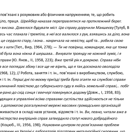
, пов’язані з розумовим або фізичним напруженням; те, що робить
іло, праця.
Шрейбер наказав переправлятися на протилежний берег.
 висока. Довелося будувати міст. Цю справу доручили Макшеєву
(Тулуб, В
сь час плакала і тремтіла, в неї все валилося з рук, взявшись за діло, вона
це сердило стару, і вона.. накричала на невістку, щоб та.. робила свою
и з хати
(Тют., Вир, 1964, 278); —
Ти не повіриш, командире, яка це тонка
б була вона ніжна й шершава.. Викувати троянду не кожний зуміє, і я
справи
(Ю. Янов., II, 1958, 223);
Вже третій рік я дояркою. Справа ніби
 все поглядає збоку і все ще не вірить, що я так досконало оволоділа
1968, 12); // Робота, заняття і т. ін., пов’язані з виробництвом, службою,
 т. ін.
Перші дні по моєму приїзді треба було згаяти на службові справи
ликаний повісткою до губернського суду в якійсь земельній справі,.. побіг
м-рано до схід сонця і ввечері повернувся додому
(Довж., І, 1958, 83);
рудящих в управлінні всіма справами суспільства здійснюється не тільки
й з допомогою розгалуженої мережі масових громадських організацій
 Уживається в складі назв установ, відомств і т. ін.
Ви, певно, читали вже в
міністерство внутрішніх справ затвердило статут нового добродійного
(Коцюб., III, 1956, 198);
Науковим центром по розв’язанню проблем
ировини на Україні є лабораторія підготовки металургійної сировини, що