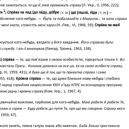
елів замотається, то ще й знов промажуть справу
(Л. Укр., V, 1956, 222);
1
ти
; Спра́ва на лад (до ла́ду, до́бре
і т. ін.
) іде́ (пішла́, пі́де
i т. ін.
)
—
ійснення чого-небудь. —
Йдіть та побалакайте з Марусею… та коли справа
 мені знати, сповістіть мені зараз
(Н.-Лев., VI, 1966, 59);
Спра́ва на мазі́
осується кого-небудь, входить у його завдання.
Його справою було
службу. І він її виконував
(Гончар, Тронка, 1963, 138).
) спра́ва
— те, що пов’язане з своєю особистістю, торкається тільки її.
Всі
овсталу Прагу.. Козаков дивився на все це, як на свою особисту справу,
, III, 1959, 431);
А бува ще й так, що та приватна справа і сама
55, 418);
Кро́вна спра́ва
— те, що дуже близьке кому-небудь і глибоко
 народ сприйняв накреслення XXIII з’їзду КПРС як всенародну програму
вою рідну і кровну справу
(Ком. Укр., 1, 1967, 4).
звичайно важливе, серйозне для кого-небудь.
Маю робити й робити Те,
лам із горем — Буду робить до пуття Те, про що ми говорим: Справа мого
 1959, 67).
, коло занять, певна галузь знань або навичок.
Баба Зінька приставила