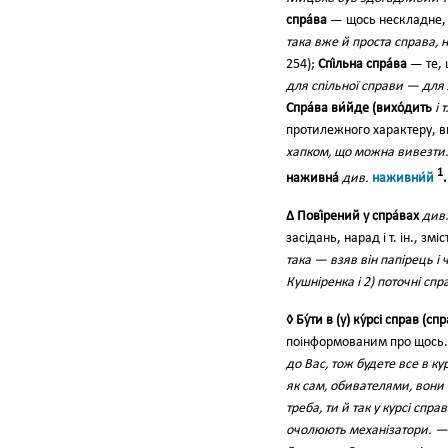
спра́ва
— щось нескладне, 
така вже й проста справа, н
254);
Спі́льна спра́ва
— те, щ
для спільної справи — для
Спра́ва ви́йде (вихо́дить
і т
протилежного характеру, 
хапком, що можна вивезти.
1
наживна́
див.
наживни́й
.
∆ Пові́рений у спра́вах
див
засідань, нарад і т. ін., з
така — взяв він папірець і 
Кушніренка і 2) поточні спр
◊ Бу́ти в (у) ку́рсі справ (спр
поінформованим про щось
до Вас, тож будете все в ку
як сам, обивателями, вони 
треба, ти й так у курсі спра
очолюють механізатори. — 