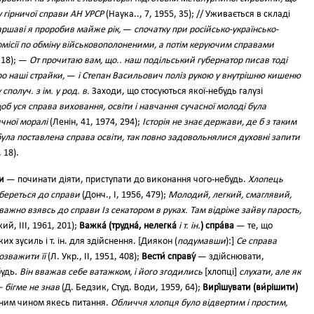
у гірничої справи АН УРСР
(Наука.., 7, 1955, 35); // Уживається в складі
аршаві я проробив майже рік,
—
спочатку при російсько-українсько-
омісії по обміну військовополоненими, а потім керуючим справами
 18); —
От прочитаю вам, що.. наш подільський губернатор писав тоді
ро наші страйки,
—
і Степан Васильович поліз рукою у внутрішню кишеню
у сполуч. з ім. у род. в.
Заходи, що стосуються якої-небудь галузі
об уся справа виховання, освіти і навчання сучасної молоді була
чної моралі
(Ленін, 41, 1974, 294);
Історія не знає держави, де б з таким
 була поставлена справа освіти, так повно задовольнялися духовні запити
 18).
ви
— починати діяти, приступати до виконання чого-небудь.
Хлопець
береться до справи
(Донч., І, 1956, 479);
Молодий, легкий, смаглявий,
уважно взявсь до справи Із секатором в руках. Там відріже зайву парость,
ий, III, 1961, 201);
Важка́ (трудна́, нелегка́
i т. ін.
) спра́ва
— те, що
х зусиль і т. ін. для здійснення. [Диякон (
подумавши
):]
Се справа
озважити її
(Л. Укр., II, 1951, 408);
Вести́ справу́
— здійснювати,
будь.
Він вважав себе ватажком, і його згодились
[хлопці]
слухати, але як
— бігме не знав
(Д. Бедзик, Студ. Води, 1959, 64);
Вирі́шувати (ви́рішити)
ним чином якесь питання.
Обличчя хлопця було відвертим і простим,