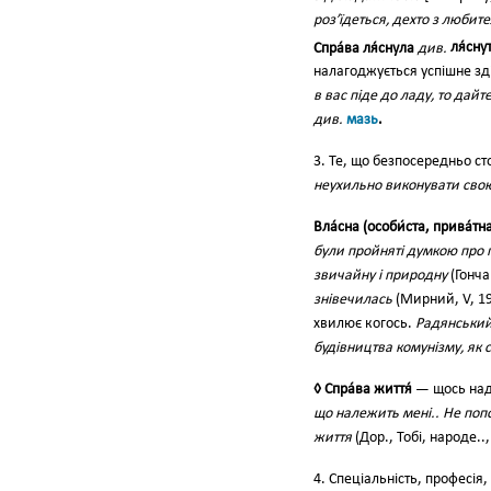
роз’їдеться, дехто з любит
Спра́ва ля́снула
див.
ля́сну
налагоджується успішне зд
в вас піде до ладу, то дайте
див.
мазь
.
3. Те, що безпосередньо ст
неухильно виконувати свою 
Вла́сна (особи́ста, прива́тна
були пройняті думкою про п
звичайну і природну
(Гончар
знівечилась
(Мирний, V, 19
хвилює когось.
Радянський
будівництва комунізму, як с
◊ Спра́ва життя́
— щось над
що належить мені.. Не попо
життя
(Дор., Тобі, народе..,
4. Спеціальність, професія