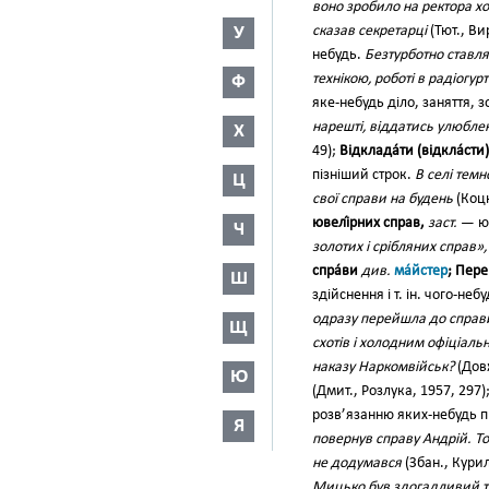
воно зробило на ректора хо
У
сказав секретарці
(Тют., Ви
небудь.
Безтурботно ставляч
технікою, роботі в радіогурт
Ф
яке-небудь діло, заняття,
нарешті, віддатись улюблен
Х
49);
Відклада́ти (відкла́сти)
пізніший строк.
В селі темн
Ц
свої справи на будень
(Коцю
ювелі́рних справ,
заст.
— ю
Ч
золотих і срібляних справ»
спра́ви
див.
ма́йстер
; Пере
Ш
здійснення і т. ін. чого-не
одразу перейшла до справ
Щ
схотів і холодним офіціаль
наказу Наркомвійськ?
(Довж
Ю
(Дмит., Розлука, 1957, 297)
розв’язанню яких-небудь 
Я
повернув справу Андрій. То
не додумався
(Збан., Курил
Мицько був здогадливий та 