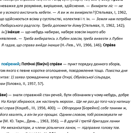
неважке для розуміння, вирішення, здійснення. —
Виміряти ліс — не
е у всякого вистачить кебети.
—
А ви ж як виміряєте?
(Стельмах, І, 1962,
о здійснюється всіма у суспільстві, колективі і т. ін. —
Земля нам потрібна
 Любарського радгоспу. Треба допомогти йому
(Стельмах, II, 1962, 142);
. ін.
) іна́кше
— що-небудь набирає, набере зовсім іншого або
виявлення. —
Треба вибиратись з Лубен зовсім, треба вивезти з Лубен
 Я гадав, що справа вийде інакше
(Н.-Лев., VII, 1966, 146);
Спра́ва
.
пові́рений
; Пото́чні (біжу́чі) спра́ви
— пункт порядку денного зборів,
містом якого є певне коротке оголошення, повідомлення тощо.
Повістка дня
читав: 1) заява громадянина хутора Огирі, Обухівської сільради,
ави
(Головко, II, 1957, 57).
а́ви)
— знати справжній стан речей, бути обізнаним у чому-небудь, добре
.
На Капрі збираюся, аж настануть морози.. Ще не раз до того часу напишу
рсі справ
(Коцюб., III, 1956, 400); —
Обгородив
[Борейко]
себе такими ж,
його хвалять, а він їм усе прощає. Одним словом, тобі розжовувати не
ви
(М. Ю. Тарн., День.., 1963, 356); —
В другій і третій бригадах ланки
Не механізатори, а члени рільничих ланок,
—
підправив голову тов.