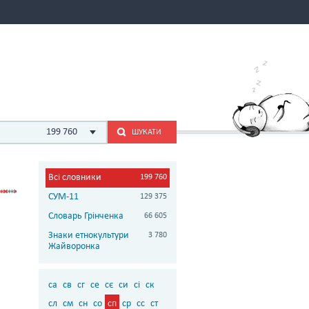
199 760
ШУКАТИ
Всі словники
199 760
СУМ-11
129 375
Словарь Грінченка
66 605
Знаки етнокультури
3 780
Жайворонка
са
св
сг
се
сє
си
сі
ск
сл
см
сн
со
сп
ср
сс
ст