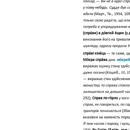
Гончар,
—
Ви не в курсі сп
у чому-небудь.
Суддя був с
вбити
(Март., Тв., 1954, 10
тільки свою радість, що вл
потреба в упорядкуванню 
(спра́ви) в до́вгий я́щик (у 
виконання його на тривал
шухляду, одразу продала У
спра́ві кіне́ць
— те саме, 
Мо́кра спра́ва
див.
мо́кри
виражає оцінку стану здійсн
дуже погано
(Коцюб., III, 1
— виражає стан здійснення,
монастир, то справа стояла 
залишитися на довший час 
292);
Справ по го́рло
у кого
справ, як говориться, по го
тракторів починається
(Зба
вказівки на наявність поряд
Я тим часом і пороху, і куль