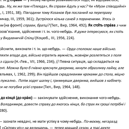
 т. ін.
)] спра́ви
— у якому напрямі розвиваються події, як відбувається,
удь.
Ну, як же там «Плеяда», Як справи йдуть у нас? Чи «Музи співодайні»
, І, 1951, 38);
Півгодини тому Козаков був посланий на переправу
ончар, III, 1959, 361);
Зустрілося кілька саней з пораненими. Хтось із
ам
[на фронті]
справи, братці?
(Тют., Вир, 1964, 492);
Як стої́ть спра́ва
з чим
озв’язання, здійснення і т. ін. чого-небудь.
Я дуже інтересуюся, як стоїть
у Видавничій Спілці
(Коцюб., III, 1956, 224).
ійснити, виконати і т. ін. що-небудь. —
Орда сполохає наше військо.
хти впаде дух, військо втратить мужність, жовніри розлетяться з поля
з сідала
(Н.-Лев., VII, 1966, 234); // Певна ситуація, що складається на
ент.
Можна було б гнівно хряснути дверима, кинути образливу лайку, але
ельмах, І, 1962, 299);
Він підійшов скрадливими кроками до стола, міцно
пужално.. Потім зодяг шапку і, гримнувши дверима, вийшов з кабінету.
и не погубив усієї справи
(Тют., Вир, 1964, 148).
 до кінця́ (до кра́ю)
— закінчувати здійснення, виконання чого-небудь.
олодимире, довести справу до якогось кінця, бо страх як гроші потрібні і
280).
 зазнати невдачі, не мати успіху в чому-небудь.
По-моєму, негаразд
]
«Світову річ» на великдень,
—
тепер кращий сезон, а тоді дехто