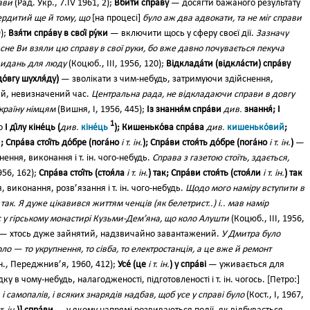
рави
(Рад. Укр., 7.IV 1961, 2);
Вби́ти спра́ву
— досягти бажаного результату
ердитий ще й тому, що
[на процесі]
було аж два адвокати, та не міг справи
9);
Взя́ти спра́ву в свої́ ру́ки
— включити щось у сферу своєї дії.
Зазначу
асне Ви взяли цю справу в свої руки, бо вже давно почувається пекуча
видань для люду
(Коцюб., III, 1956, 120);
Відклада́ти (відкла́сти) спра́ву
до́вгу шухля́ду)
— зволікати з чим-небудь, затримуючи здійснення,
ий, невизначений час.
Центральна рада, не відкладаючи справи в довгу
країну німцям
(Вишня, І, 1956, 445);
Із знання́м спра́ви
див.
знання́; І
1
що
І ді́лу кіне́ць (
див.
кіне́ць
); Кишенько́ва спра́ва
див.
кишенько́вий
;
й
; Спра́ва стої́ть до́бре (пога́но
і т. ін.
); Спра́ви стоя́ть до́бре (пога́но
і т. ін.
)
—
ення, виконання і т. ін. чого-небудь.
Справа з газетою стоїть, здається,
956, 162);
Спра́ва стої́ть (стоя́ла
i т. ін.
) так; Спра́ви стоя́ть (стоя́ли
і т. ін.
) так
 виконання, розв’язання і т. ін. чого-небудь.
Щодо мого наміру вступити в
так. Я дуже цікавився життям ченців (як белетрист..) і.. мав намір
у гірському монастирі Кузьми-Дем’яна, що коло Алушти
(Коцюб., III, 1956,
— хтось дуже зайнятий, надзвичайно завантажений.
У Дмитра було
рло — то укрупнення, то сівба, то електростанція, а це вже й ремонт
н., Переджнив’я, 1960, 412);
Усе́ (це
і т. ін.
) у спра́ві
— уживається для
ку в чому-небудь, налагодженості, підготовленості і т. ін. чогось. [Петро:]
, і самопалів, і всяких знарядів надбав, щоб усе у справі було
(Кост., І, 1967,