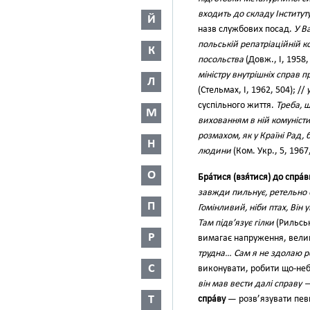
входить до складу Інститут
Й
назв службових посад.
У В
польській репатріаційній к
К
посольства
(Довж., І, 1958,
міністру внутрішніх справ п
Л
(Стельмах, І, 1962, 504); //
суспільного життя.
Треба, щ
М
вихованням в ній комуністи
розмахом, як у Країні Рад,
Н
людини
(Ком. Укр., 5, 1967,
О
Бра́тися (взя́тися) до спра́
завжди пильнує, ретельно 
П
Гомінливий, ніби птах, Він 
Там підв’язує гілки
(Рильськ
Р
вимагає напруження, велики
трудна… Сам я не здолаю р
С
виконувати, робити що-не
він мав вести далі справу 
Т
спра́ву
— розв’язувати пев