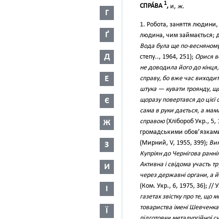
1
СПРА́ВА
,
и,
ж
.
Г
1. Робота, заняття людини
Ґ
людина, чим займається; д
Вода була ще по-весняному
Д
степу.., 1964, 251);
Орися ве
не доводила його до кінця, 
Е
справу, бо вже час виходит
штука — кувати троянду, що
Є
щоразу повертався до цієї 
сама в руки дається, а мама
справою
(Хлібороб Укр., 5, 
Ж
громадськими обов’язками і
(Мирний, V, 1955, 399);
Вик
З
Купріян до Чернігова ранні
Активна і свідома участь т
И
через державні органи, а 
(Ком. Укр., 6, 1975, 36); //
І
газетах звістку про те, що 
товариства імені Шевченка
Ї
підготовки металургійної с