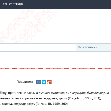
ТРАНСЛІТЕРАЦІЯ
Всі словники
Поділитись:
боку; протилежне зліва.
В вузьких вуличках, як в коридорі, було безлюдно
зконечно тяглися спресовані маси дерева, цегли
(Коцюб., II, 1955, 403);
 справа, спереду, ззаду
(Гончар, III, 1959, 360).