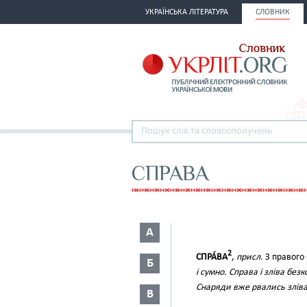
УКРАЇНСЬКА ЛІТЕРАТУРА
СЛОВНИК
СПРАВА
А
2
СПРА́ВА
,
присл.
З правого 
Б
і сумно. Справа і зліва бе
Снаряди вже рвались зліва,
В