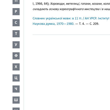
П
І, 1966, 64);
Хороводи, метелиці, гопаки, козаки, кол
складають основу хореографічного мистецтва і в наш
Р
Словник української мови: в 11 тт. / АН УРСР. Інститут
С
Наукова думка, 1970—1980.
— Т. 4. — С. 209.
Т
У
Ф
Х
Ц
Ч
Ш