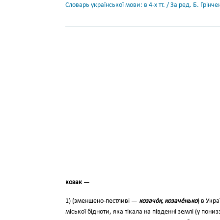
Словарь української мови: в 4-х тт. / За ред. Б. Грін
козак
—
1) (зменшено-пестливі —
козачо́к, козаче́нько
) в Укр
міської бідноти, яка тікала на південні землі (у пониз