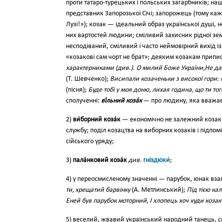
проти татаро-турецьких і польських загарбників; на
представник Запорозької Січі; за­порожець (тому кажут
Лузі!»); козак — ідеальний образ української душі, н
них вартостей людини; сміливий захисник рідної зем
несподіваний, сміливий і часто неймовірний ви­хід із
«козакові сам чорт не брат»; деяким козакам припису
характерниками (див.). О ми­лий Боже України,Не да
(Т. Шевченко);
Висипали козачень­ки з високої гори:
(піс­ня);
Буде тобі у моя доню, лихая го­дина, що ти 
сполученні:
ві́льний коза́к
— про людину, яка вважає с
2)
ви́борний коза́к
— еконо­мічно не залежний козак,
службу; поділ козацтва на ви­борних козаків і підпом
сійського уряду;
3)
пала́нковий коза́к
див.
гніздюки́
;
4) у переосмис­леному значенні — парубок, юнак вза
ти, хрещатий бар­вінку
(А. Метлинський);
Під тією ка
Еней був пару­бок моторний, І хлопець хоч куди козак
5) весе­лий, жвавий український народ­ний танець, 