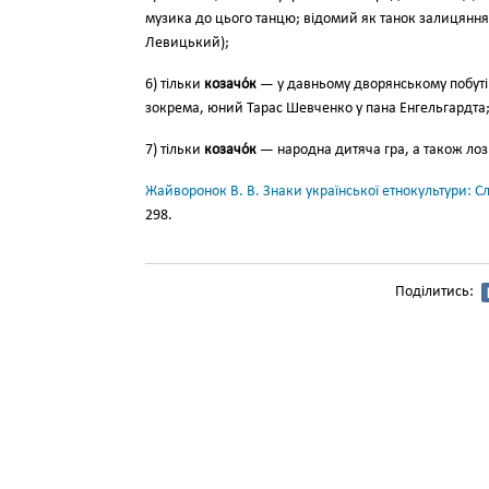
музика до цього танцю; відомий як танок за­лицянн
Левицький);
6) тільки
козачо́к
— у давньому дворянсько­му побуті
зокрема, юний Тарас Шевченко у пана Енгельгардта
7) тільки
козачо́к
— народ­на дитяча гра, а також ло
Жайворонок В. В. Знаки української етнокультури: С
298.
Поділитись: