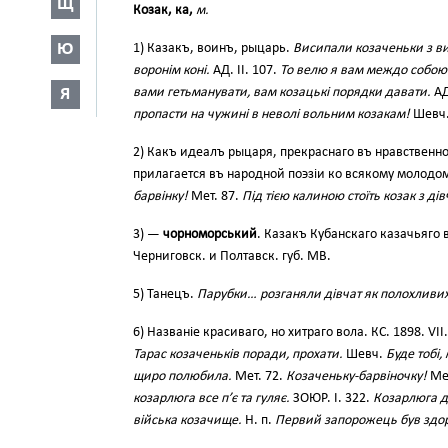
Щ
Козак, ка,
м.
Ю
1) Казакъ, воинъ, рыцарь.
Висипали козаченьки з ви
воронім коні.
АД. II. 107.
То велю я вам междо собою 
вами гетьманувати, вам козацькі порядки давати.
АД
Я
пропасти на чужині в неволі вольним козакам!
Шевч.
2) Какъ идеалъ рыцаря, прекраснаго въ нравственн
прилагается въ народной поэзіи ко всякому молодо
барвінку!
Мет. 87.
Під тією калиною стоїть козак з ді
3) —
чорноморський
. Казакъ Кубанскаго казачьяго 
Черниговск. и Полтавск. губ. МВ.
5) Танецъ.
Парубки… розганяли дівчат як полохливих
6) Названіе красиваго, но хитраго вола. КС. 1898. VII.
Тарас козаченьків поради, прохати.
Шевч.
Буде тобі,
щиро полюбила.
Мет. 72.
Козаченьку-барвіночку!
Мет
козарлюга все п’є та гуляє.
ЗОЮР. І. 322.
Козарлюга д
війська козачище.
Н. п.
Первий запорожець був здо