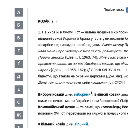
Поділитись:
А
КОЗА́К
, а,
ч.
Б
1. На Україні в XV-XVIII ст.— вільна людина з кріпосн
В
південні землі України й брала участь у визвольній б
загарбників; нащадок такої людини.
У мою хатину 
Г
коло мене І про Україну Розмовляють, розказують. Як
Пороги минали
(Шевч., І, 1963, 74);
Жив у нас у селі
Ґ
прекрасне слово: ко-за-ки! Українські козаки, що ві
народу
(Довж., І, 1958, 162); // У Росії XVI-XVIII ст.
Д
бідноти, що втекла на окраїни держави (Дон, Яїк).
Ро
Дону, теж стали називати себе козаками
(Іст. СРСР, І,
Е
1
Ви́борні козаки́
див.
ви́борний
; Виписні́ козаки́
див
жили по селах і містах України (крім Запорізької Січі)
Є
Компані́йський коза́к
— те саме, що
компані́єць; Реєс
половині XVII ст. перебували на службі в польського 
Ж
◊ Ві́льний коза́к
див.
ві́льний
.