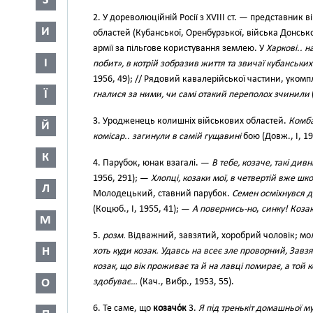
З
2. У дореволюційній Росії з XVIII ст. — представник
И
областей (Кубанської, Оренбурзької, війська Донсько
армії за пільгове користування землею. У
Харкові.. 
І
побит», в котрій зобразив життя та звичаї кубанськи
1956, 49); // Рядовий кавалерійської частини, укомп
Ї
гналися за ними, чи самі отакий переполох зчинили
3. Уродженець колишніх військових областей.
Комба
Й
комісар.. загинули в самій гущавині
бою (Довж., І, 19
К
4. Парубок, юнак взагалі. —
В тебе, козаче, такі дивн
1956, 291); —
Хлопці, козаки мої, в четвертій вже шк
Л
Молодецький, ставний парубок.
Семен осміхнувся д
(Коцюб., І, 1955, 41); —
А повернись-но
,
синку! Козак
М
5.
розм.
Відважний, завзятий, хоробрий чоловік; м
Н
хоть куди козак. Удавсь на всеє зле проворний, Завз
козак, що вік проживає та й на лавці помирає, а той к
здобуває…
(Кач., Вибр., 1953, 55).
О
6. Те саме, що
козачо́к
3.
Я під тренькіт домашньої 