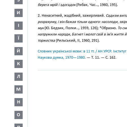
З
берега мрій і здогадок
(Рибак, Час.., 1960, 195).
И
2. Ненаситний, жадібний, зажерливий.
Садизм випа
розрахунку, і він бажав тільки одного: насолоди, зві
І
мук
(Ю. Бедзик, Полки.., 1959, 126); *Образно.
То см
напружили народи, Багнет і молот свій в ім’я життя 
Ї
торжества
(Рильський, II, 1960, 291).
Й
Словник української мови: в 11 тт. / АН УРСР. Інститут
Наукова думка, 1970—1980.
— Т. 11. — С. 162.
К
Л
М
Н
О