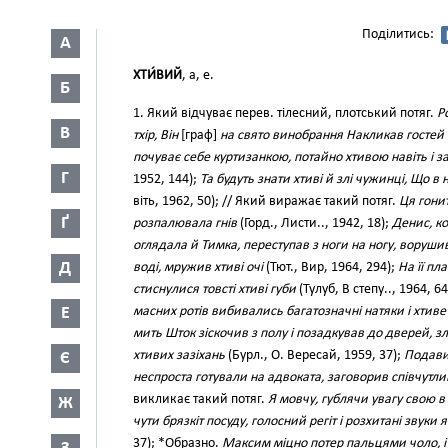
Поділитись:
А
ХТИ́ВИЙ
, а, е.
Б
1. Який відчуває перев. тілесний, плотський потяг.
Р
В
тхір, Він
[граф]
на свято винобрання Накликав гостей 
почуває себе куртизанкою, потайно хтивою навіть і за
Г
1952, 144);
Та будуть знати хтиві й злі чужинці, Що в
віть, 1962, 50); // Який виражає такий потяг.
Ця гони
Ґ
розпалювала гнів
(Горд., Листи.., 1942, 18);
Денис, ко
оглядала й Тимка, переступав з ноги на ногу, воруши
Д
воді, мружив хтиві очі
(Тют., Вир, 1964, 294);
На її пл
стиснулися товсті хтиві губи
(Тулуб, В степу.., 1964, 
Е
масних ротів вибивались багатозначні натяки і хтиве
мить Шток зіскочив з полу і позадкував до дверей, з
хтивих зазіхань
(Бурл., О. Вересай, 1959, 37);
Подавив
Є
неспроста готували на адвоката, заговорив співчутли
викликає такий потяг.
Я мовчу, гублячи увагу свою в
Ж
чути брязкіт посуду, голосний регіт і розхитані звуки 
37); *Образно.
Максим міцно потер пальцями чоло, і 