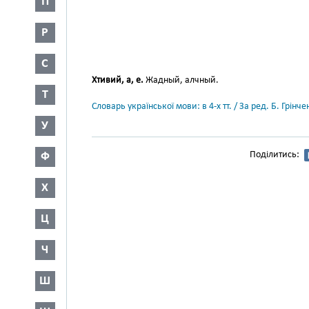
П
Р
С
Хтивий, а, е.
Жадный, алчный.
Т
Словарь української мови: в 4-х тт. / За ред. Б. Грін
У
Поділитись:
Ф
Х
Ц
Ч
Ш