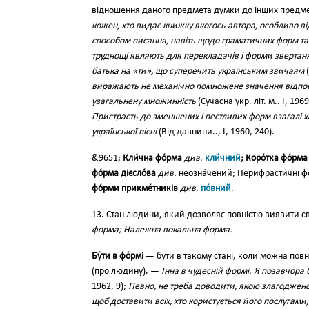
відношення даного предмета думки до інших предме
кожен, хто видає книжку якогось автора, особливо ві
способом писання, навіть щодо граматичних форм та
труднощі являють для перекладачів і форми звертання
батька на «ти», що суперечить українським звичаям
(
виражають не механічно помножене значення відпов
узагальнену множинність
(Сучасна укр. літ. м.. І, 196
Пристрасть до зменшених і пестливих форм взагалі х
української пісні
(Від давнини.., І, 1960, 240).
&́9651;
Кли́чна фо́рма
див.
кли́чний
; Коро́тка фо́рм
фо́рма дієсло́ва
див.
неозна́чений; Перифрасти́чні фо
фо́рми прикме́тників
див.
по́вний
.
13. Стан людини, який дозволяє повністю виявити сво
форма; Належна вокальна форма.
Бу́ти в фо́рмі
— бути в такому стані, коли можна повніст
(про людину). —
Інна в чудесній формі. Я позавчора 
1962, 9);
Певно, не треба доводити, якою злагодженою
щоб доставити всіх, хто користується його послугами, 