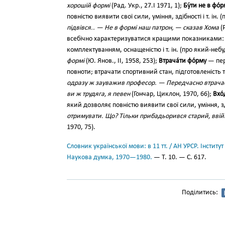
хорошій формі
(Рад. Укр., 27.I 1971, 1);
Бу́ти не в фо́р
повністю виявити свої сили, уміння, здібності і т. ін.
підвівся.. — Не в формі наш патрон, — сказав Хома
(Р
всебічно характеризуватися кращими показниками:
комплектуванням, оснащеністю і т. ін. (про який-неб
формі
(Ю. Янов., II, 1958, 253);
Втрача́ти фо́рму
— пер
повноти; втрачати спортивний стан, підготовленість 
одразу ж зауважив професор. — Передчасно втрачаєт
ви ж трудяга, я певен
(Гончар, Циклон, 1970, 66);
Вхо́
який дозволяє повністю виявити свої сили, уміння, з
отримувати. Що? Тільки прибадьорився старий, ввій
1970, 75).
Словник української мови: в 11 тт. / АН УРСР. Інститут
Наукова думка, 1970—1980.
— Т. 10. — С. 617.
Поділитись: