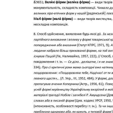
&́9651;
Вели́кі фо́рми (вели́ка фо́рма)
— види творів 
монументальність, складність композиції.
Чимало ду
великих ліро-епічних форм у нашій
[радянській]
поез
Малі́ фо́рми (мала́ фо́рма)
— види творів мистецтва, 
нескладна композиція.
8. Спосіб здійснення, виявлення будь-якої дії.
За нез
партійного виховання і впливу у формі товариської к
попередження або вказання
(Статут КПРС, 1971, 9);
А
людини набрало більш прихованої форми, на той вип
існував Пацєй
(Ле, Наливайко, 1957, 222); // Спосіб,
повідомлення і т. ін. —
Се діло.. делікатне, і я не зна
334);
Про сі критичні роки мама сьогодні вже натякну
поздоровлення: «Поздоровляю тебе, Надічко! от ти 
певного щастя»,..
(Л. Укр., III, 1952, 484);
У формі, до
пропагував вчення Коперника
(Астр., 1956, 61);
Пове
усній формі керівництву Українфільму визрілий в моїй
матеріалі трагедії Нобіле і загибелі Р. Амундсена
(Дов
словах або в писаній формі
(Цив. кодекс УРСР, 1950, 
(інтенсивність, особливості перебігу і т. ін.).
Та чи інш
приблизно однаково або, як кажуть, у типовій формі
(