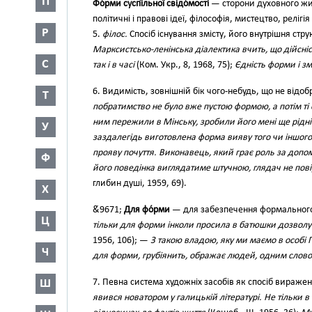
П
Фо́рми суспі́льної свідо́мості
— сторони духовного жит
політичні і правові ідеї, філософія, мистецтво, релігія
Р
5.
філос.
Спосіб існування змісту, його внутрішня струк
Марксистсько-ленінська діалектика вчить, що дійсність
С
так і в часі
(Ком. Укр., 8, 1968, 75);
Єдність форми і зм
6. Видимість, зовнішній бік чого-небудь, що не відоб
Т
побратимство не було вже пустою формою, а потім ті с
ним пережили в Мінську, зробили його мені ще рід
У
заздалегідь виготовлена форма вияву того чи іншого 
прояву почуття. Виконавець, який грає роль за допо
Ф
його поведінка виглядатиме штучною, глядач не пові
глибин душі, 1959, 69).
Х
&́9671;
Для фо́рми
— для забезпечення формального
Ц
тільки для форми інколи просила в батюшки дозволу 
1956, 106); —
З такою владою, яку ми маємо в особі 
Ч
для форми, грубіянить, ображає людей, одним словом
Ш
7. Певна система художніх засобів як спосіб виражен
явився новатором у галицькій літературі. Не тільки в ф