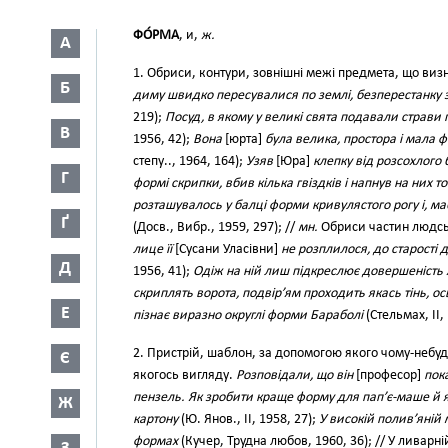
ФО́РМА
, и,
ж.
А
1. Обриси, контури, зовнішні межі предмета, що виз
Б
диму швидко пересувалися по землі, безперестанку
219);
Посуд, в якому у великі свята подавали страви
В
1956, 42);
Вона
[юрта]
була велика, простора і мала
степу.., 1964, 164);
Узяв
[Юра]
клепку від розсохлого б
Г
формі скрипки, вбив кілька гвіздків і напнув на них т
розташувалось у балці форми кривулястого рогу і, ма
Ґ
(Досв., Вибр., 1959, 297); //
мн.
Обриси частин людськ
лице її
[Сусани Уласівни]
не розплилося, до старості 
Д
1956, 41);
Одіж на ній лиш підкреслює довершеність
скриплять ворота, подвір’ям проходить якась тінь, ос
Е
пізнає виразно округлі форми Бараболі
(Стельмах, II, 
2. Пристрій, шаблон, за допомогою якого чому-небудь
Є
якогось вигляду.
Розповідали, що він
[професор]
пок
пензель. Як зробити краще форму для пап’є-маше й 
Ж
картону
(Ю. Янов., II, 1958, 27);
У високій полив’яній
формах
(Кучер, Трудна любов, 1960, 36); // У ливар