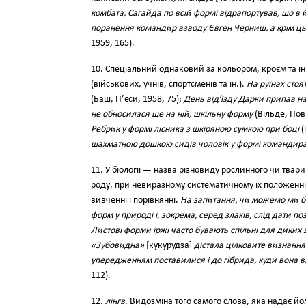
комбата, Сагайда по всій формі відрапортував, що в й
поранення командир взводу Євген Черниш, а крім цьо
1959, 165).
10. Спеціальний однаковий за кольором, кроєм та ін
(військових, учнів, спортсменів та ін.).
На руїнах стоя
(Баш, П’єси, 1958, 75);
День від’їзду Дарки припав на
не обносилася ще на ній, шкільну форму
(Вільде, Повн
Ребрик у формі лісника з шкіряною сумкою при боці
(
шахматною дошкою сидів чоловік у формі командира
11. У біології — назва різновиду рослинного чи тва
роду, при невиразному систематичному їх положенні, 
вивченні і порівнянні.
На запитання, чи можемо ми б
форм у природі і, зокрема, серед злаків, слід дати по
Листові форми іржі часто бувають спільні для диких зл
«Зубовидна»
[кукурудза]
дістала цілковите визнанн
упередженням поставилися і до гібрида, куди вона в
112).
12.
лінгв.
Видозміна того самого слова, яка надає йо