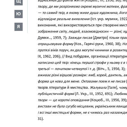
відносинах до фактів життя
(Коцюб., III, 1956, 36);
Му
Щ
твору, де ми розрізняємо окремі музичні мотиви, фрази
— то самий твір, в якому живе душа художника, його 
Ю
відповідне реальне виявлення
(Іст. укр. музики, 192
виконання, які використовуються при створенні мис
Я
зображення світу, людей, взаємовідносин — різні; худ
Думки.., 1959, 7);
Завжди писав
[Дмитро]
тільки пр
опрацьовував форму
(Коз., Гарячі руки, 1960, 38);
Но
протязі віків поруч, як два могутні чинники в розвитку
IX, 1962, 206); // Вид побудови, організації літерату
написано цей твір: кінець першої строфи у ньому є в 
третьої — початком четвертої і т. д.
(Вітч., 5, 1956, 3);
вживає різні віршові розміри: ямб, хорей, дактиль, ам
форма ця нова для мене. Октавами поем я не писав
(
творів літератури й мистецтва.
Жалувала
[Галя],
чому
публіцистичній формі
(Л. Укр., III, 1952, 691);
Любима 
твори — це короткі оповідання
(Коцюб., III, 1956, 39)
вистави не була сугубо місцевим, українським явищ
і всі інші мистецькі форми, не є чимось раз назавж
31).