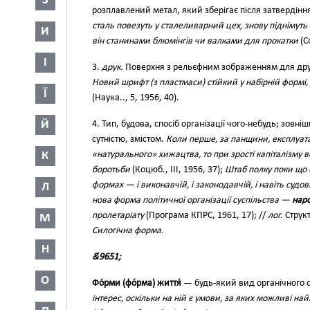
З
розплавлений метал, який зберігає після затвердін
сталь повезуть у сталеливарний цех, знову піднімуть 
И
він станинами блюмінгів чи валками для прокатки
(С
І
3.
друк.
Поверхня з рельєфним зображенням для друк
Новий шрифт (з пластмаси) стійкий у набірній формі,
Ї
(Наука.., 5, 1956, 40).
Й
4. Тип, будова, спосіб організації чого-небудь; зовн
сутністю, змістом.
Коли перше, за панщини, експлуатац
К
«натурального» хижацтва, то при зрості капіталізму 
боротьби
(Коцюб., III, 1956, 37);
Штаб полку поки що 
формах — і виконавчій, і законодавчій, і навіть судов
Л
нова форма політичної організації суспільства —
нар
пролетаріату
(Програма КПРС, 1961, 17); //
лог.
Структ
М
Силогічна форма.
Н
&́9651;
О
Фо́рми (фо́рма) життя́
— будь-який вид органічного с
інтерес, оскільки на ній є умови, за яких можливі на