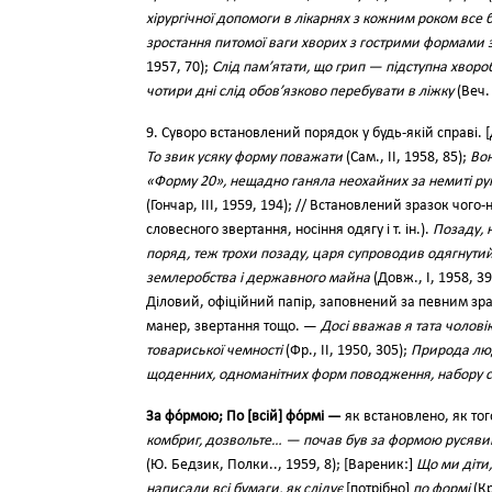
хірургічної допомоги в лікарнях з кожним роком все
зростання питомої ваги хворих з гострими формами
1957, 70);
Слід пам’ятати, що грип — підступна хвороб
чотири дні слід обов’язково перебувати в ліжку
(Веч. 
9. Суворо встановлений порядок у будь-якій справі. 
То звик усяку форму поважати
(Сам., II, 1958, 85);
Вон
«Форму 20», нещадно ганяла неохайних за немиті руки
(Гончар, III, 1959, 194); // Встановлений зразок чог
словесного звертання, носіння одягу і т. ін.).
Позаду, 
поряд, теж трохи позаду, царя супроводив одягнути
землеробства і державного майна
(Довж., І, 1958, 3
Діловий, офіційний папір, заповнений за певним зра
манер, звертання тощо. —
Досі вважав я тата чолові
товариської чемності
(Фр., II, 1950, 305);
Природа люд
щоденних, одноманітних форм поводження, набору с
За фо́рмою; По [всій] фо́рмі —
як встановлено, як то
комбриг, дозвольте… — почав був за формою русяви
(Ю. Бедзик, Полки.., 1959, 8); [Вареник:]
Що ми діти,
написали всі бумаги, як слідує
[потрібно]
по формі
(Кр