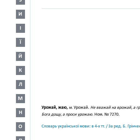
З
И
І
Ї
Й
К
Л
М
Урожай, жаю,
м.
Урожай.
Не вважай на врожай, а гре
Н
Бога дощу, а проси урожаю.
Ном. № 7270.
О
Словарь української мови: в 4-х тт. / За ред. Б. Грін