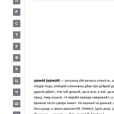
П
Р
С
Т
У
Ф
Х
Ц
урожа́й (врожа́й)
— загальна або велика кількість, з
плодів тощо; хлібороб споконвіку дбав про добрий 
Ч
другий дбай», «Не той урожай, що в полі, а той, що
праці, тому казали: «У нероби завжди неврожай»; у
Ш
врожаю часто сувора зима».
Не вважай на врожай, а 
Бога дощу, а проси врожаю
(М. Номис);
Ідуть дощі. 