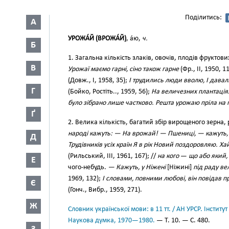
Поділитись:
А
УРОЖА́Й (ВРОЖА́Й)
, а́ю,
ч.
Б
1. Загальна кількість злаків, овочів, плодів фруктових
В
Урожаї маємо гарні, сіно також гарне
(Фр., II, 1950, 1
(Довж., І, 1958, 35);
І трудились люди вволю, І дав
Г
(Бойко, Ростіть.., 1959, 56);
На величезних плантація
було зібрано лише частково. Решта урожаю пріла на 
Ґ
2. Велика кількість, багатий збір вирощеного зерна, рі
народі кажуть: — На врожай! — Пшениці, — кажуть, 
Д
Трудівників усіх країн Я в рік Новий поздоровляю. Х
(Рильський, III, 1961, 167); //
на кого
—
що або який, 
Е
чого-небудь.
— Кажуть, у Ніжені
[Ніжині]
під раду в
1969, 132);
І словами, повними любові, він повідав п
Є
(Гонч., Вибр., 1959, 271).
Ж
Словник української мови: в 11 тт. / АН УРСР. Інститут
Наукова думка, 1970—1980.
— Т. 10. — С. 480.