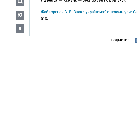
Пшениці, — кажуть, — буть, як гай
(Р. Братунь).
Щ
Жайворонок В. В. Знаки української етнокультури: С
Ю
613.
Я
Поділитись: