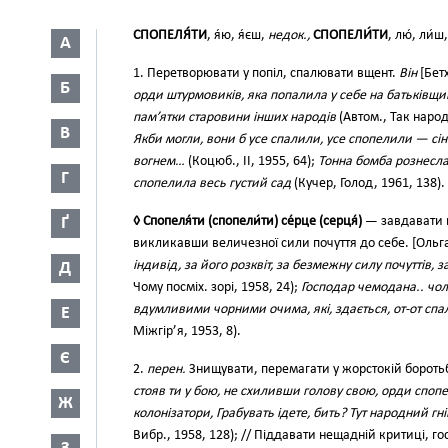
СПОПЕЛЯ́ТИ
, я́ю, я́єш,
недок.,
СПОПЕЛИ́ТИ
, лю́, ли́ш
А
1. Перетворювати у попіл, спалювати вщент.
Він
[Бет
Б
орди штурмовиків, яка попалила у себе на батьківщин
пам’ятки старовини інших народів
(Автом., Так народ
В
Якби могли, вони б усе спалили, усе спопелили — сін
вогнем…
(Коцюб., II, 1955, 64);
Тонна бомба рознесла
Г
спопелила весь густий сад
(Кучер, Голод, 1961, 138).
Ґ
◊ Спопеля́ти (спопели́ти) се́рце (серця́)
— завдавати 
викликавши величезної сили почуття до себе. [Ольг
індивід, за його розквіт, за безмежну силу почуттів, 
Д
Чому посміх. зорі, 1958, 24);
Господар чемодана.. чол
вдумливими чорними очима, які, здається, от-от спал
Е
Міжгір’я, 1953, 8).
Є
2.
перен.
Знищувати, перемагати у жорстокій бороть
стояв ти у бою, не схиливши голову свою, орди спо
Ж
колонізатори, Грабувать ідете, бить? Тут народний гні
Вибр., 1958, 128); // Піддавати нещадній критиці, г