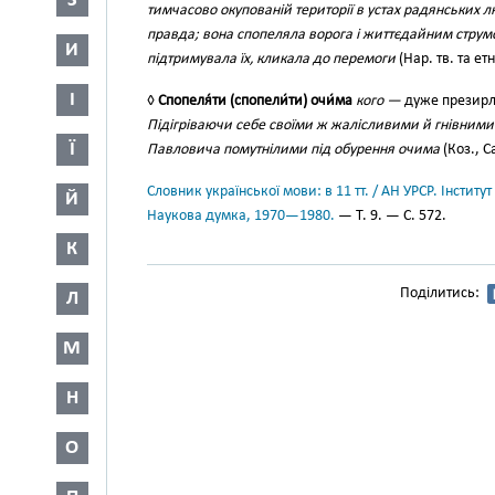
З
тимчасово окупованій території в устах радянських л
правда; вона спопеляла ворога і життєдайним стру
И
підтримувала їх, кликала до перемоги
(Нар. тв. та етн
І
◊
Спопеля́ти (спопели́ти) очи́ма
кого —
дуже презирли
Підігріваючи себе своїми ж жалісливими й гнівними 
Ї
Павловича помутнілими під обурення очима
(Коз., С
Словник української мови: в 11 тт. / АН УРСР. Інститут
Й
Наукова думка, 1970—1980.
— Т. 9. — С. 572.
К
Поділитись:
Л
М
Н
О