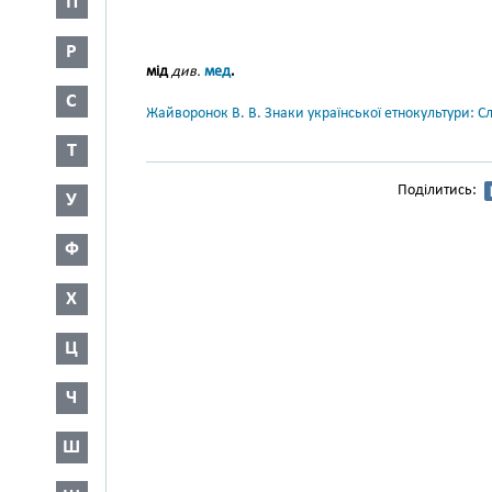
П
Р
мід
див.
мед
.
С
Жайворонок В. В. Знаки української етнокультури: С
Т
Поділитись:
У
Ф
Х
Ц
Ч
Ш