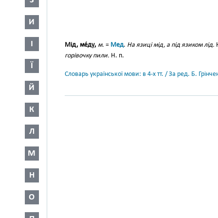
З
И
І
Мід, ме́ду,
м.
=
Мед
.
На язиці мід, а під язиком лід.
горівочку пили.
Н. п.
Ї
Словарь української мови: в 4-х тт. / За ред. Б. Грін
Й
К
Л
М
Н
О