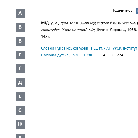
Поділитись:
А
МІД
, у
, ч.
,
діал.
Мед.
Лиш мід твоїми б пить устами!
(
Б
скоштуйте. У вас не такий мід
(Кучер, Дорога.., 1958,
148).
В
Словник української мови: в 11 тт. / АН УРСР. Інститут
Г
Наукова думка, 1970—1980.
— Т. 4. — С. 724.
Ґ
Д
Е
Є
Ж