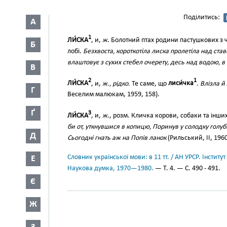
Поділитись:
А
1
ЛИ́СКА
, и,
ж
. Болотний птах родини пастушкових з ч
Б
лобі.
Безхвоста, короткотіла лиска пролетіла над ста
влаштовує з сухих стебел очерету, десь над водою, в 
В
2
1
ЛИ́СКА
, и,
ж., рідко.
Те саме, що
лиси́чка
.
Влізла й
Г
Веселим малюкам, 1959, 158).
Ґ
3
ЛИ́СКА
, и,
ж
., розм. Кличка корови, собаки та інши
би от, уткнувшися в копицю, Поринув у солодку голу
Д
Сьогодні гнать аж на Попів ланок
(Рильський, II, 1960
Словник української мови: в 11 тт. / АН УРСР. Інститут
Е
Наукова думка, 1970—1980.
— Т. 4. — С. 490 - 491.
Є
Ж