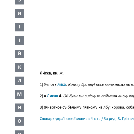
З
И
І
Ї
Й
К
Ли́ска, ки,
ж.
Л
1) Ум. отъ
лиса
.
Котику-братіку! несе мене лиска по 
М
2) =
Лисак
4
.
Ой були ми в ліску та поймали лиску чо
Н
3) Животное съ бѣлымъ пятномъ на лбу: корова, соба
Словарь української мови: в 4-х тт. / За ред. Б. Грін
О