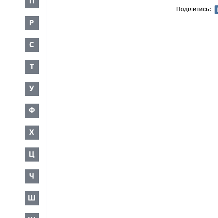
П
Поділитись:
Р
С
Т
У
Ф
Х
Ц
Ч
Ш