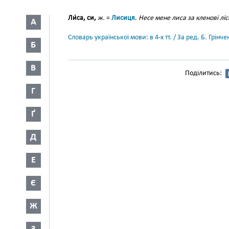
Ли́са, си,
ж.
=
Лисиця
.
Несе мене лиса за кленові ліс
А
Словарь української мови: в 4-х тт. / За ред. Б. Грін
Б
В
Поділитись:
Г
Ґ
Д
Е
Є
Ж