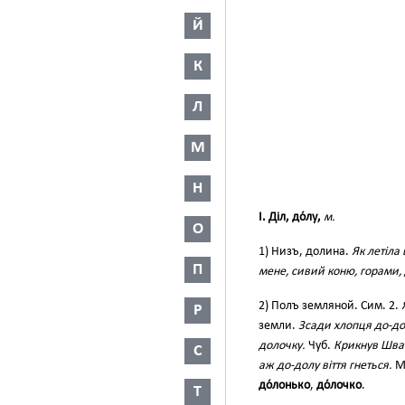
Й
К
Л
М
Н
I. Діл, до́лу,
м.
О
1) Низъ, долина.
Як летіла 
П
мене, сивий коню, горами,
2) Полъ земляной. Сим. 2.
Р
земли.
Зсади хлопця до-дол
долочку.
Чуб.
Крикнув Швач
С
аж до-долу віття гнеться.
М
до́лонько
,
до́лочко
.
Т