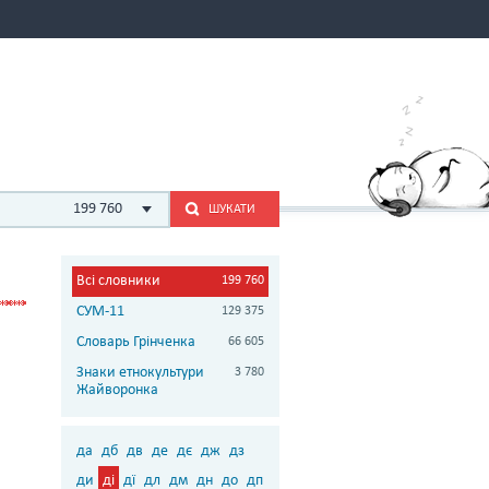
199 760
ШУКАТИ
Всі словники
199 760
СУМ-11
129 375
Словарь Грінченка
66 605
Знаки етнокультури
3 780
Жайворонка
да
дб
дв
де
дє
дж
дз
ди
ді
дї
дл
дм
дн
до
дп