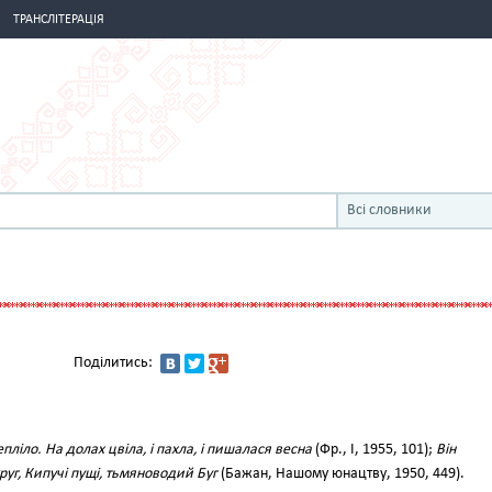
ТРАНСЛІТЕРАЦІЯ
Всі словники
Поділитись:
пліло. На долах цвіла, і пахла, і пишалася весна
(Фр., І, 1955, 101);
Він
руг, Кипучі пущі, тьмяноводий Буг
(Бажан, Нашому юнацтву, 1950, 449).