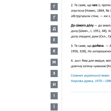
2. Те саме, що
низ
1; проти
Г
опустила
(Номис, 1864, № 
обстругували стіни, — які з 
Ґ
До са́мого до́лу
— до землі
Д
долу
(Шевч., І, 1951, 48);
Кн
долу опущені, руки
(Скл., С
Е
3. Те саме, що
долі́вка
.
— А
Є
1956, 328);
На запорошеному
4.
заст.
Яма для мерця; мо
Ж
довічну хатину чумакові
(Ко
З
Словник української мови: в 
Наукова думка, 1970—198
И
І
Ї