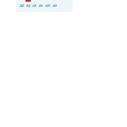
др
ду
дх
дь
дю
дя