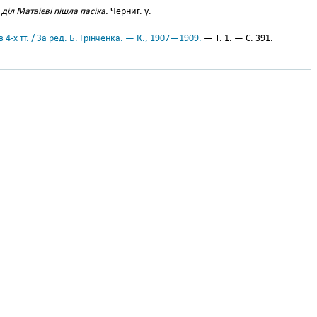
 діл Матвієві пішла пасіка.
Черниг. у.
 4-х тт. / За ред. Б. Грінченка. — К., 1907—1909.
— Т. 1. — С. 391.