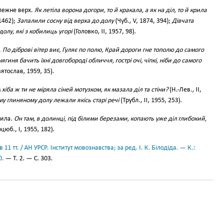
лежне верх.
Як летіла ворона догори, то й кракала, а як на діл, то й крила
1462);
Запалили сосну від верха до долу
(Чуб., V, 1874, 394);
Дівчата
долу, які з кобилиць угорі
(Головко, II, 1957, 98).
.
По діброві вітер виє, Гуляє по полю, Край дороги гне тополю до самого
ягиня бачить їхні довгобороді обличчя, гострі очі, чіпкі, ніби до самого
вятослав, 1959, 35).
 хіба ж ти не міряла сіней мотузком, як мазала діл та стіни?
(Н.-Лев., II,
 глиняному долу лежали якісь старі речі
(Трубл., II, 1955, 253).
гила.
Он там, в долинці, під білими березами, копають уже діл глибокий,
цюб., І, 1955, 182).
11 тт. / АН УРСР. Інститут мовознавства; за ред. І. К. Білодіда. — К.:
0.
— Т. 2. — С. 303.