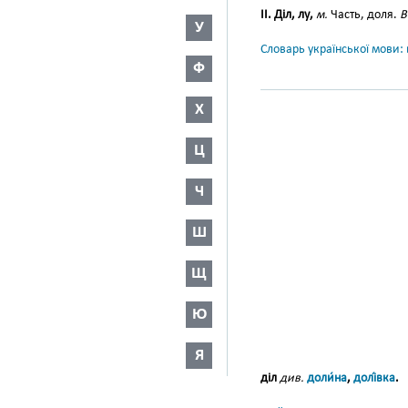
II. Діл, лу,
м.
Часть, доля.
В
У
Словарь української мови: в
Ф
Х
Ц
Ч
Ш
Щ
Ю
Я
діл
див.
доли́на
,
долі́вка
.