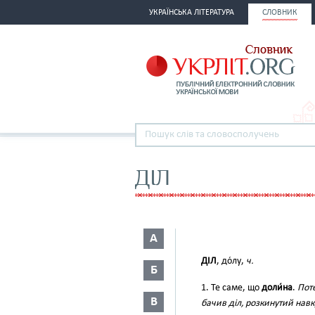
УКРАЇНСЬКА ЛІТЕРАТУРА
СЛОВНИК
ДІЛ
А
ДІЛ
, до́лу,
ч.
Б
1. Те саме, що
доли́на
.
Поте
В
бачив діл, розкинутий навк