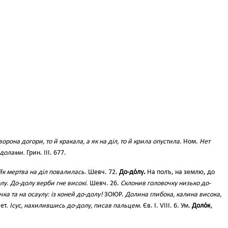
ворона догори, то й кракала, а як на діл, то й крила опустила.
Ном.
Нет
 долами.
Грин. ІІІ. 677.
Як мертва на діл повалилась.
Шевч. 72.
До-до́лу.
На полъ, на землю, до
у. До-долу верби гне високі.
Шевч. 26.
Склонив головочку низько до-
ка та на осаулу: із коней до-долу!
ЗОЮР.
Долина глибока, калина висока,
ет.
Ісус, нахилившись до-долу, писав пальцем.
Єв. І. VIIІ. 6. Ум.
Доло́к
,