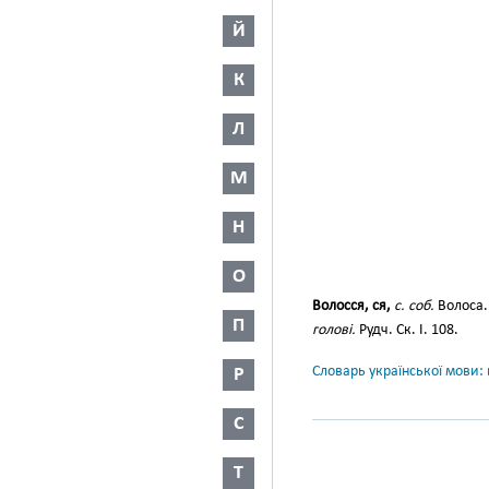
Й
К
Л
М
Н
О
Волосся, ся,
с. соб.
Волоса
П
голові.
Рудч. Ск. І. 108.
Словарь української мови: в
Р
С
Т