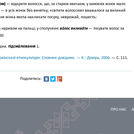
сом)
— відкрити волос­ся, що, за старим звичаєм, у заміж­ніх жінок мало
 — в усіх жінок без винят­ку; «світити волоссям» вважалося за великий
жня жінка могла накликати посуху, неврожай, пошесть;
 наривом на пальці; у сполученні
во́лос ви­лива́ти
— лікувати волос за
ду;
див.
підсма­́лювання
1.
аїнської етнокультури: Словник-довідник. — К.: Довіра, 2006.
— С. 111.
Поділитись:
ПРО НАС
А