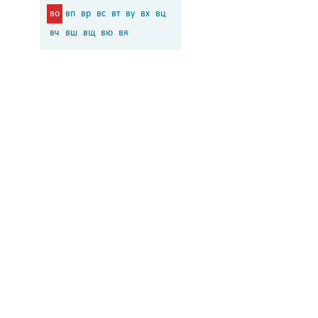
во
вп
вр
вс
вт
ву
вх
вц
вч
вш
вщ
вю
вя