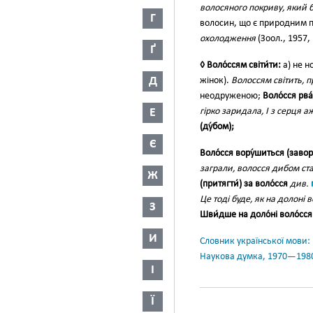
волосяного покриву, який 
Г
волосин, що є природним 
охолодження
(Зоол., 1957, 
Ґ
◊ Воло́ссям світи́ти:
а) не н
Д
жінок).
Волоссям світить, п
неодруженою;
Воло́сся рва́т
Е
гірко заридала, І з серця 
(ду́бом);
Є
Воло́сся вору́шиться (заво
заграли, волосся дибом стал
Ж
(притягти́) за воло́сся
див.
Це тоді буде, як на долоні
З
Шви́дше на доло́ні воло́сся
И
Словник української мови: в 
Наукова думка, 1970—198
І
Ї