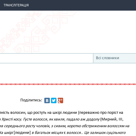
ТРАНСЛІТЕРАЦІЯ
Всі словники
Поділитись:
ність волосин, що ростуть на шкірі людини (переважно про поріст на
Христі косу. Густе волосся, як хвиля, падало аж додолу
(Мирний, III,
ив середнього росту чоловік, з сивим, коротко обстриженим волоссям на
а шкірі
[людини]
в багатьох місцях
є
волосся.. Це залишок суцільного