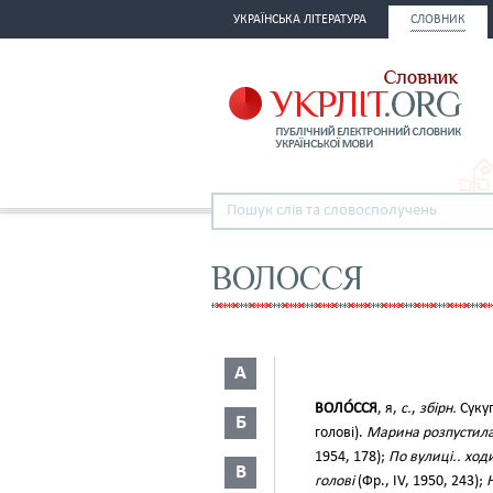
УКРАЇНСЬКА ЛІТЕРАТУРА
СЛОВНИК
ВОЛОССЯ
А
ВОЛО́ССЯ
, я,
с.
,
збірн.
Сукуп
Б
голові).
Марина розпустила 
1954, 178);
По вулиці.. ход
В
голові
(Фр., IV, 1950, 243);
Н