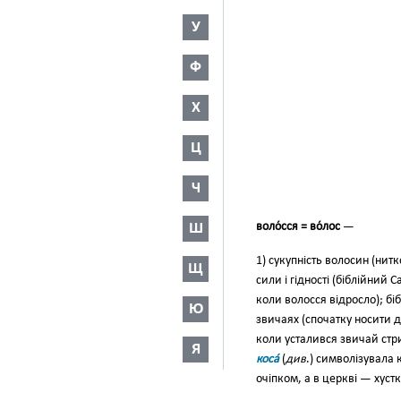
У
Ф
Х
Ц
Ч
Ш
воло́сся = во́лос
—
1) сукупність волосин (нитк
Щ
сили і гід­ності (біблійний
коли во­лосся відросло); б
Ю
звичаях (спо­чатку носити д
коли усталився звичай стр
Я
коса́
(
див
.) символізувала 
очіпком, а в церкві — хуст