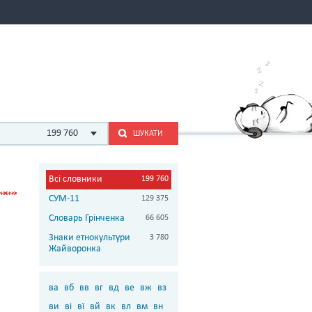
199 760
ШУКАТИ
Всі словники
199 760
СУМ-11
129 375
Словарь Грінченка
66 605
Знаки етнокультури
3 780
Жайворонка
ва
вб
вв
вг
вд
ве
вж
вз
ви
ві
вї
вй
вк
вл
вм
вн