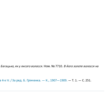
.
Багацько, як у лисого волосся.
Ном. № 7710.
В його золоте волосся на
 4-х тт. / За ред. Б. Грінченка. — К., 1907—1909.
— Т. 1. — С. 251.