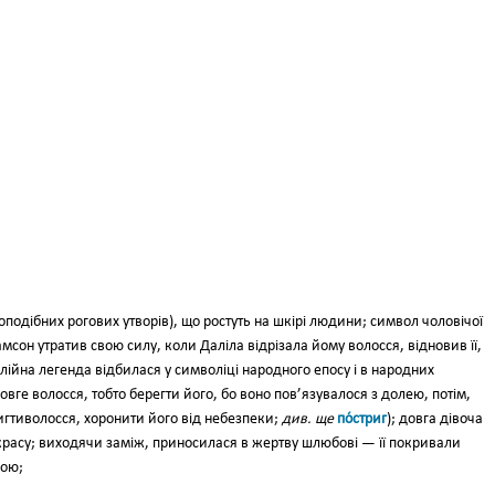
оподібних рогових утворів), що ростуть на шкірі лю­дини; символ чоловічої
 Самсон утратив свою силу, коли Даліла відрізала йому волосся, відновив її,
іблійна легенда відбилася у символіці народного епосу і в народних
овге волосся, тобто берегти його, бо воно пов’язувало­ся з долею, потім,
игтиволосся, хоронити його від небезпеки;
див. ще
по́стриг
); довга дівоча
красу; виходячи за­між, приносилася в жертву шлю­бові — її покривали
кою;