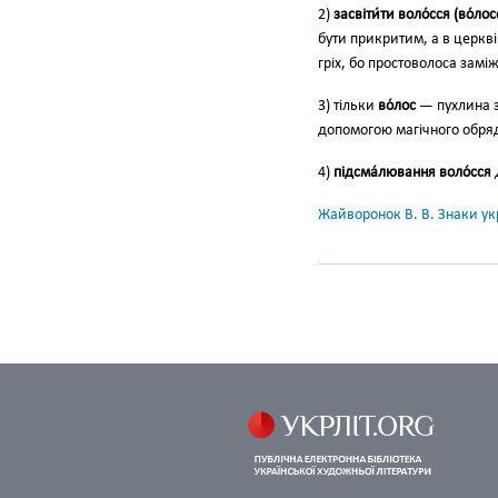
2)
засвіти́ти во­ло́сся (во́ло
бути прикритим, а в церкві
гріх, бо простоволоса замі
3) тіль­ки
во́лос
— пухлина з
допо­могою магічного обря
4)
під­сма́лювання воло́сся
Жайворонок В. В. Знаки укр