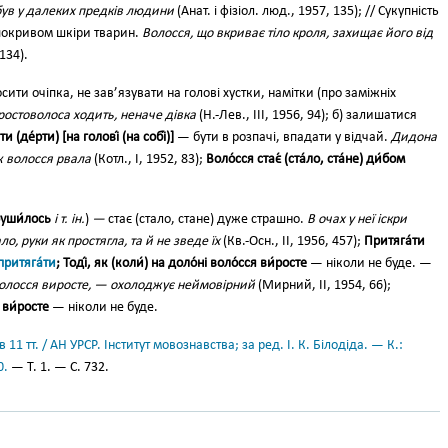
був у далеких предків людини
(Анат. і фізіол. люд., 1957, 135); // Сукупність
покривом шкіри тварин.
Волосся, що вкриває тіло кроля, захищає його від
134).
осити очіпка, не зав’язувати на голові хустки, намітки (про заміжніх
ростоволоса ходить, неначе дівка
(Н.-Лев., III, 1956, 94); б) залишатися
и (де́рти) [на голові́ (на собі́)]
— бути в розпачі, впадати у відчай.
Дидона
аж волосся рвала
(Котл., І, 1952, 83);
Воло́сся стає́ (ста́ло, ста́не) ди́бом
руши́лось
і т. ін.
)
—
стає (стало, стане) дуже страшно.
В очах у неї іскри
о, руки як простягла, та й не зведе їх
(Кв.-Осн., II, 1956, 457);
Притяга́ти
притяга́ти
; Тоді́, як (коли́) на доло́ні воло́сся ви́росте
— ніколи не буде. —
 волосся виросте, — охолоджує неймовірний
(Мирний, II, 1954, 66);
 ви́росте
— ніколи не буде.
11 тт. / АН УРСР. Інститут мовознавства; за ред. І. К. Білодіда. — К.:
0.
— Т. 1. — С. 732.