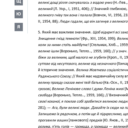
Щ
великі дощі рілля скочувалась з водою униз
(Н.-Лев.,
великий
(Л. Укр., І, 1951, 406); // Значний глибино
Ю
великого гніву так вона і палала
(Вовчок, VI, 1956, 23
II, 1954, 88);
Люди гадали, що він загинув з великог
Я
5. Який має важливе значення.
Щоб відкриті всі зак
Знищення гнізд темноти!
(Фр., XIII, 1954, 399);
Великі
коли за ними стоїть майбутнє!
(Стельмах, Хліб.., 1959
велике ішли
(Воронько, Тепло.., 1959, 160); //
у знач.
біжи за великим, щоб малого не згубити
(Кроп., II, 1
суттєве від несуттєвого, велике від незначного
(Гончар
й історичне значення.
Велика Жовтнева соціалістичн
Радянського Союзу;
// Який має надзвичайну силу в
велику правду сказав мені твій батько
(Кв.-Осн., II, 1
грозові, Велике Ленінове слово І думи Леніна живі
(М
свобода
(Воронько, Тепло.., 1959, 166); // Визначн
своєї коханої, я поклав собі зробитися великою люд
281); —
Ага, були великі люди. Давайте їх сюди на п
Запишемо їх рядочком, а потім ще й підкреслимо, що
прогавили ваших
[ланкового]
предків
(Ю. Янов., II, 
розума, п’ять голів — громада, а громада — великий