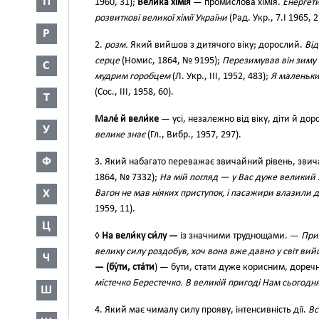
П
1960, 31);
Вели́ка хі́мія
— промислова хімія.
Енергети
розвиткові великої хімії України
(Рад. Укр., 7.І 1965, 2
Р
2.
розм.
Який вийшов з дитячого віку; дорослий.
Від
серце
(Номис, 1864, № 9195);
Перезимував він зиму 
С
мудрим горобцем
(Л. Укр., III, 1952, 483);
Я маленьким
(Сос., III, 1958, 60).
Т
Мале́ й вели́ке
— усі, незалежно від віку, діти й дор
У
велике знає
(Гл., Вибр., 1957, 297).
Ф
3. Який набагато переважає звичайний рівень, звич
1864, № 7332);
На мій погляд — у Вас дуже великий
Х
Вагон не мав ніяких приступок, і пасажири влазили
1959, 11).
Ц
◊
На вели́ку си́лу —
із значними труднощами. —
При
велику силу роздобув, хоч вона вже давно у світ ви
Ч
— (бу́ти, ста́ти
) — бути, стати дуже корисним, доре
містечко Берестечко. В великій пригоді Нам сьогодня
Ш
4. Який має чималу силу прояву, інтенсивність дії.
Вс