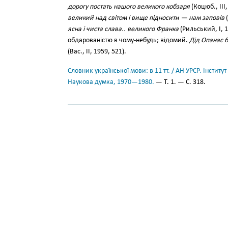
дорогу постать нашого великого кобзаря
(Коцюб., III,
великий над світом і вище підносити — нам заповів
(
ясна і чиста слава.. великого Франка
(Рильський, І, 
обдарованістю в чому-небудь; відомий.
Дід Опанас б
(Вас., II, 1959, 521).
Словник української мови: в 11 тт. / АН УРСР. Інститут
Наукова думка, 1970—1980.
— Т. 1. — С. 318.