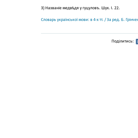
3) Названіе медвѣдя у гуцуловъ. Шух. І. 22.
Словарь української мови: в 4-х тт. / За ред. Б. Грін
Поділитись: