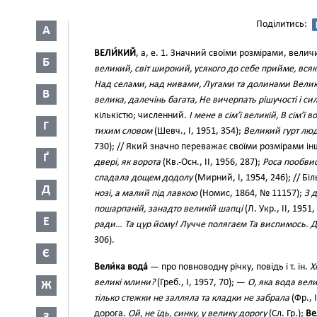
Поділитись:
А
ВЕЛИ́КИЙ
, а, е. 1. Значний своїми розмірами, вел
Б
великий, світ широкий, усякого до себе прийме, вся
Над селами, над нивами, Лугами та долинами Вели
В
велика, далечінь багата, Не вичерпать рішучості і си
кількістю; численний.
І мене в сім’ї великій, В сім’ї
Г
тихим словом
(Шевч., І, 1951, 354);
Великий гурт люд
730); // Який значно переважає своїми розмірами ін
Ґ
двері, як ворота
(Кв.-Осн., II, 1956, 287);
Роса пообвис
спадала дощем додолу
(Мирний, І, 1954, 246); // Бі
Д
нозі, а малий під лавкою
(Номис, 1864, № 11157);
З 
пошарпаній, занадто великій шапці
(Л. Укр., ІІ, 1951
Е
ради… Та цур йому! Лучче полягаєм Та виспимось. Д
306).
Є
Вели́ка вода́
— про повноводну річку, повідь і т. ін.
Х
великі млини?
(Греб., I, 1957, 70); —
О, яка вода вел
Ж
тілько стежки не залляла та кладки не забрала
(Фр., I
дорога.
Ой, не їдь, синку, у велику дорогу
(Сл. Гр.);
Ве