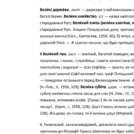
Вели́кі держа́ви
,
політ. —
держави з найзначнішим 
багатствами;
Вели́ке князі́вство
,
іст. —
назва найголо
стародавньої Русі;
Вели́кий князь (вели́ка княги́ня, 
стародавньої Русі.
Боярин Полуяр впав долу, проповз н
великої княгині
(Скл., Святослав, 1959, 40); б) титу
царській Росії. —
В газетах писали, що буде проїжд
◊ Вели́кий пан
,
заст. —
знатний, багатий поміщик; 
полупанки, і панки, і службовці, і навіть великі пани
(М
павільйони і водограї — всю Софіївку — просто, на го
для своєї коханої Софії великий пан, граф Потоцький
—
понеділок останнього перед Великоднем тижня.
В
(Н.-Лев., II, 1956, 329);
Вели́ка субо́та
,
церк. —
остан
суботу наймичка спекла паску для слуг
(Н.-Лев., III, 
поважна, впливова особа. [Панас:]
Як ти поcмів зай
писар!..
(Кроп., І, 1958, 129);
Брат її якесь велике цаб
158);
Він дума, як голова, то й велика цяця
(Мирний, I
6. Геніальний, загальновідомий, діяльність якого д
причинок до біографії Тараса Шевченка не буде зайви