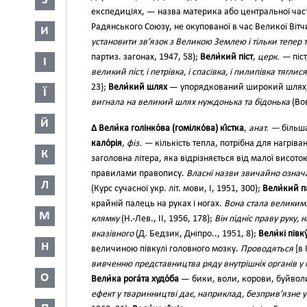
З
експедиціях, — назва материка або центральної части
Радянського Союзу, не окупованої в час Великої Вітч
И
установити зв’язок з Великою Землею і тільки тепер
партиз. загонах, 1947, 58);
Вели́кий піст
,
церк. —
піс
І
великий піст, і петрівка, і спасівка, і пилипівка тяг
23);
Вели́кий шлях
— упорядкований широкий шлях, я
Ї
вигнала на великий шлях нуждонька та бідонька
(Вов
Й
∆ Вели́ка голінко́ва (гомілко́ва) кі́стка
,
анат. —
більша
кало́рія
,
фіз. —
кількість тепла, потрібна для нагріван
К
заголовна літера, яка відрізняється від малої висото
правилами правопису.
Власні назви звичайно означ
Л
(Курс сучасної укр. літ. мови, І, 1951, 300);
Вели́кий п
крайній палець на руках і ногах.
Вона стала великим
М
клямку
(Н.-Лев., II, 1956, 178);
Він підніс праву руку,
вказівного
(Д. Бедзик, Дніпро.., 1951, 8);
Вели́кі півку
Н
величиною півкулі головного мозку.
Проводяться
[в 
вивченню представництва ряду внутрішніх органів у 
О
Вели́ка рога́та худо́ба
— бики, воли, корови, буйволи, 
ефект у тваринництві дає, наприклад, безприв’язне 