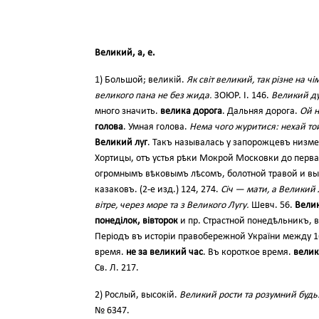
Великий, а, е.
1) Большой; великій.
Як світ великий, так різне на чі
великого пана не без жида.
ЗОЮР. I. 146.
Великий д
много значить.
велика дорога
. Дальняя дорога.
Ой н
голова
. Умная голова.
Нема чого журитися: нехай то
Великий луг
. Такъ называлась у запорожцевъ низме
Хортицы, отъ устья рѣки Мокрой Московки до перва
огромнымъ вѣковымъ лѣсомъ, болотной травой и вы
казаковъ. (2-е изд.) 124, 274.
Січ — мати, а Великий 
вітре, через море та з Великого Лугу.
Шевч. 56.
Велик
понеділок, вівторок
и пр. Страстной понедѣльникъ, в
Періодъ въ исторіи правобережной України между 16
время.
не за великий час
. Въ короткое время.
велик
Св. Л. 217.
2) Рослый, высокій.
Великий рости та розумний будь
№ 6347.