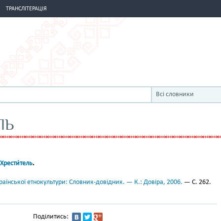
ТРАНСЛІТЕРАЦІЯ
Всі словники
ЛЬ
 Хрести́тель
.
аїнської етнокультури: Словник-довідник. — К.: Довіра, 2006.
— С. 262.
Поділитись: