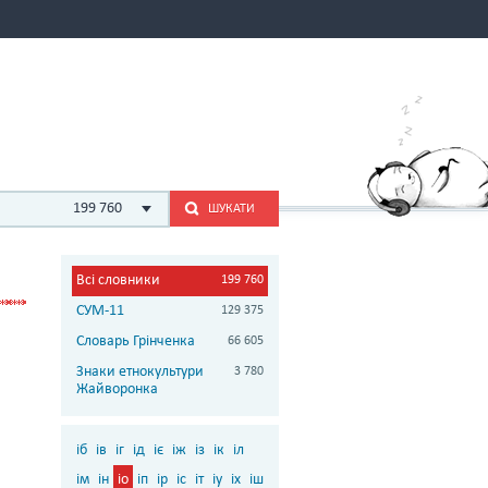
199 760
ШУКАТИ
Всі словники
199 760
СУМ-11
129 375
Словарь Грінченка
66 605
Знаки етнокультури
3 780
Жайворонка
іб
ів
іг
ід
іє
іж
із
ік
іл
ім
ін
іо
іп
ір
іс
іт
іу
іх
іш