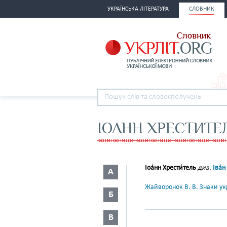
УКРАЇНСЬКА ЛІТЕРАТУРА
СЛОВНИК
ІОАНН ХРЕСТИТЕ
Іоа́нн Хрести́тель
див.
Іва́н
А
Жайворонок В. В. Знаки укр
Б
В