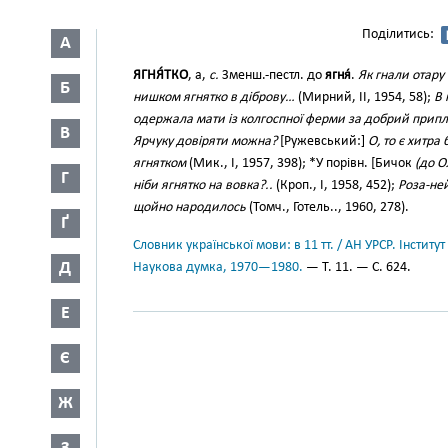
Поділитись:
А
ЯГНЯ́ТКО
, а,
с.
Зменш.-пестл. до
ягня́
.
Як гнали отару 
Б
нишком ягнятко в діброву…
(Мирний, II, 1954, 58);
В 
одержала мати із колгоспної ферми за добрий припл
В
Ярчуку довіряти можна?
[Ружевський:]
О, то є хитра
ягнятком
(Мик., І, 1957, 398); *У порівн. [Бичок
(до О
Г
ніби ягнятко на вовка?..
(Кроп., І, 1958, 452);
Роза-ней
щойно народилось
(Томч., Готель.., 1960, 278).
Ґ
Словник української мови: в 11 тт. / АН УРСР. Інститут
Д
Наукова думка, 1970—1980.
— Т. 11. — С. 624.
Е
Є
Ж