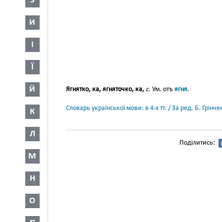
З
И
І
Ї
Й
Ягнятко, ка, ягняточко, ка,
с.
Ум. отъ
ягня
.
Словарь української мови: в 4-х тт. / За ред. Б. Грін
К
Л
Поділитись:
М
Н
О