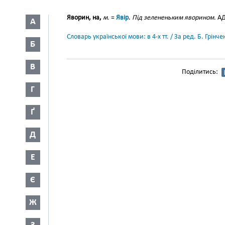
Яворин, на,
м.
=
Явір
.
Під зелененьким яворином.
АД.
А
Словарь української мови: в 4-х тт. / За ред. Б. Грін
Б
В
Поділитись:
Г
Ґ
Д
Е
Є
Ж