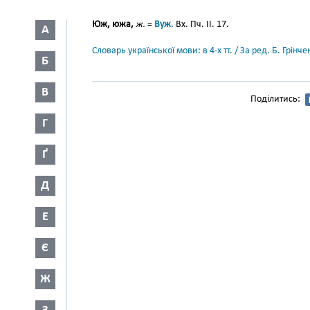
Юж, южа,
ж.
=
Вуж
. Вх. Пч. II. 17.
А
Словарь української мови: в 4-х тт. / За ред. Б. Грін
Б
В
Поділитись:
Г
Ґ
Д
Е
Є
Ж