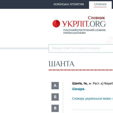
УКРАЇНСЬКА ЛІТЕРАТУРА
СЛОВНИК
ШАНТА
Шанта, ти,
ж.
Раст. a) Nepet
А
Шандра
.
Б
Словарь української мови: в
В