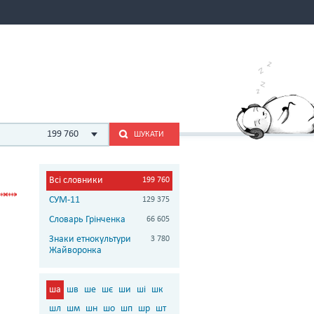
199 760
ШУКАТИ
Всі словники
199 760
СУМ-11
129 375
Словарь Грінченка
66 605
Знаки етнокультури
3 780
Жайворонка
ша
шв
ше
шє
ши
ші
шк
шл
шм
шн
шо
шп
шр
шт