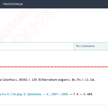
ТРАНСЛІТЕРАЦІЯ
Всі словники
a Catartica L. ЗЮЗО. I. 129. б) Marrubium vulgare L. Вх. Пч. I. 11. См.
 4-х тт. / За ред. Б. Грінченка. — К., 1907—1909.
— Т. 4. — С. 484.