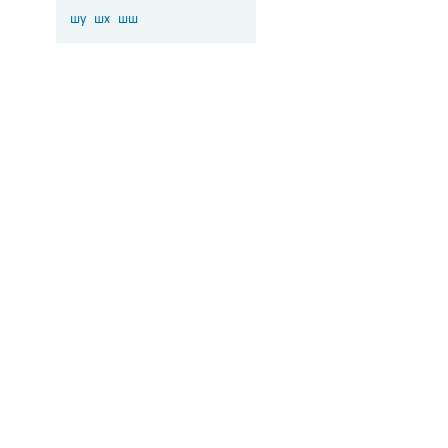
шу
шх
шш