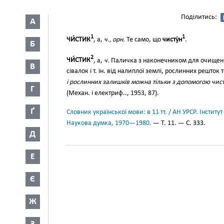
Поділитись:
А
1
1
ЧИ́СТИК
, а,
ч., орн.
Те само, що
чисту́н
.
Б
2
ЧИ́СТИК
, а,
ч.
Паличка з наконечником для очищення 
В
сівалок і т. ін. від налиплої землі, рослинних решток 
і рослинних залишків можна тільки з допомогою чи
Г
(Механ. і електриф.., 1953, 87).
Ґ
Словник української мови: в 11 тт. / АН УРСР. Інститут
Наукова думка, 1970—1980.
— Т. 11. — С. 333.
Д
Е
Є
Ж