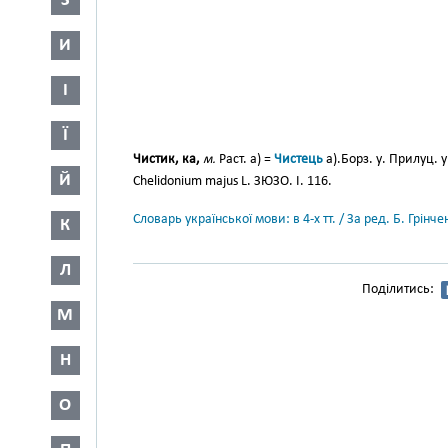
З
И
І
Ї
Чистик, ка,
м.
Раст. а) =
Чистець
а).Борз. у. Прилуц. у
Й
Chelidonium majus L. ЗЮЗО. І. 116.
Словарь української мови: в 4-х тт. / За ред. Б. Грін
К
Л
Поділитись:
М
Н
О