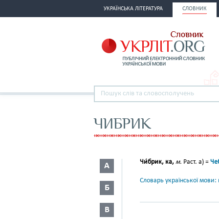
УКРАЇНСЬКА ЛІТЕРАТУРА
СЛОВНИК
ЧИБРИК
Чи́брик, ка,
м.
Раст. а) =
Че
А
Словарь української мови: в
Б
В