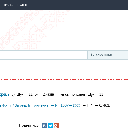
ТРАНСЛІТЕРАЦІЯ
Всі словники
бре́ць
. а). Шух. І. 22. б) —
ди́кий
. Thymus montanus. Шух. І. 22.
 4-х тт. / За ред. Б. Грінченка. — К., 1907—1909.
— Т. 4. — С. 461.
Поділитись: