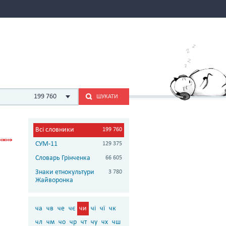
199 760
ШУКАТИ
Всі словники
199 760
СУМ-11
129 375
Словарь Грінченка
66 605
Знаки етнокультури
3 780
Жайворонка
ча
чв
че
чє
чи
чі
чї
чк
чл
чм
чо
чр
чт
чу
чх
чш