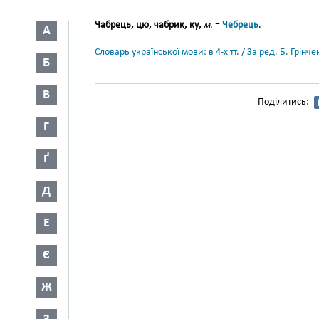
Чабрець, цю, чабрик, ку,
м.
=
Чебрець
.
А
Словарь української мови: в 4-х тт. / За ред. Б. Грін
Б
В
Поділитись:
Г
Ґ
Д
Е
Є
Ж