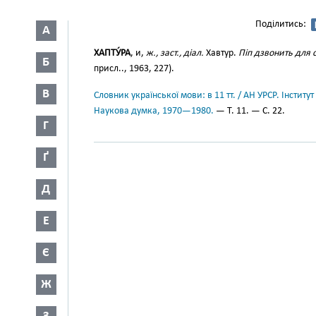
Поділитись:
А
ХАПТУ́РА
, и,
ж., заст., діал.
Хавтур.
Піп дзвонить для с
Б
присл.., 1963, 227).
В
Словник української мови: в 11 тт. / АН УРСР. Інститут
Наукова думка, 1970—1980.
— Т. 11. — С. 22.
Г
Ґ
Д
Е
Є
Ж