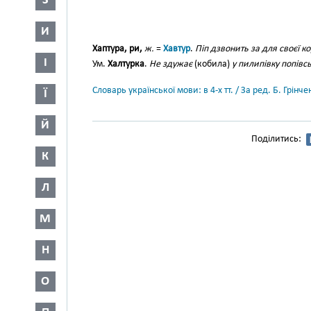
З
И
Хаптура, ри,
ж.
=
Хавтур
.
Піп дзвонить за для своєї к
І
Ум.
Халтурка
.
Не здужає
(кобила)
у пилипівку попівсь
Словарь української мови: в 4-х тт. / За ред. Б. Грін
Ї
Й
Поділитись:
К
Л
М
Н
О