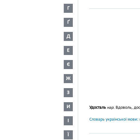
Г
Ґ
Д
Е
Є
Ж
З
И
Удосталь
нар.
Вдоволь, дос
Словарь української мови: в
І
Ї