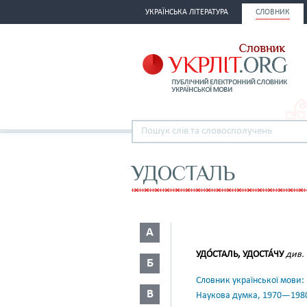
УКРАЇНСЬКА ЛІТЕРАТУРА
СЛОВНИК
УДОСТАЛЬ
А
УДО́СТАЛЬ, УДОСТА́ЧУ
див.
Б
Словник української мови: в 
В
Наукова думка, 1970—198