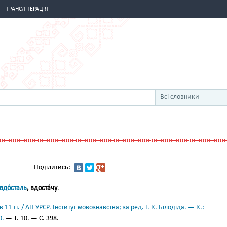
ТРАНСЛІТЕРАЦІЯ
Всі словники
Поділитись:
вдо́сталь
, вдоста́чу
.
11 тт. / АН УРСР. Інститут мовознавства; за ред. І. К. Білодіда. — К.:
0.
— Т. 10. — С. 398.