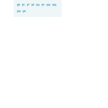
ур
ус
ут
ух
уц
уч
уш
ущ
ую
уя