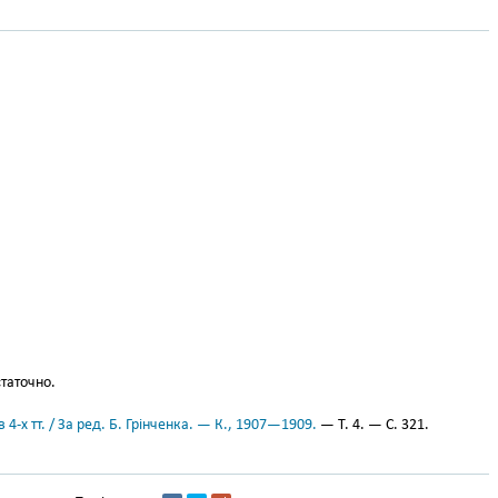
таточно.
 4-х тт. / За ред. Б. Грінченка. — К., 1907—1909.
— Т. 4. — С. 321.