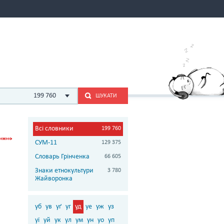
199 760
ШУКАТИ
Всі словники
199 760
СУМ-11
129 375
Словарь Грінченка
66 605
Знаки етнокультури
3 780
Жайворонка
уб
ув
уґ
уг
уд
уе
уж
уз
уї
уй
ук
ул
ум
ун
уо
уп