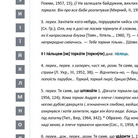
З
Поеми, 1957, 15); // Не залишати байдужим, виклика
торкало. Він про все баби розпитував
(Мирний, II, 195
И
3.
перех.
Зачіпати кого-небудь, порушувати чийсь сп
І
(Сл. Гр.);
Оля, яку я досі не посмів торкнути й словом, 
як її напрасована блузка
(Томч., Готель.., 1960, 7); —
Ї
неприродно сміючись. — Тебе торкни тільки…
(Шовк.
◊ І па́льцем [не] торка́ти (торкну́ти)
див.
па́лець
.
Й
4.
перех., перев. з запереч, част.
не,
розм.
Те саме, 
К
страви
(Л. Укр., III, 1952, 38); —
Відчепись-но, — буц
попоїсть парубок… Торкай, торкай пиріг, Грицю
(Мик., 
Л
5.
перех.
Те саме, що
штовха́ти
1.
Дівчата торкали одн
М
1956, 124);
Хома торкає Андрія в плече і повертає нал
ногою дубові дверцята і, згинаючися глибоко, ввійш
Н
озирнувся і хотів запитати, куди він його веде. Боєц
під лопатку
(Тют., Вир, 1964, 342); * Образно.
Під кон
О
наді мною, в плече торкаючи крилом
(Сос., II, 1958, 4
6.
перев., док., перех., розм.
Те саме, що
уда́рити
1, 2