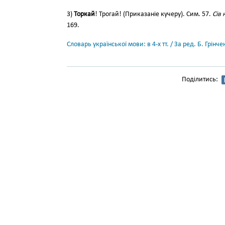
3)
Торкай
! Трогай! (Приказаніе кучеру). Сим. 57.
Сів 
169.
Словарь української мови: в 4-х тт. / За ред. Б. Грін
Поділитись: