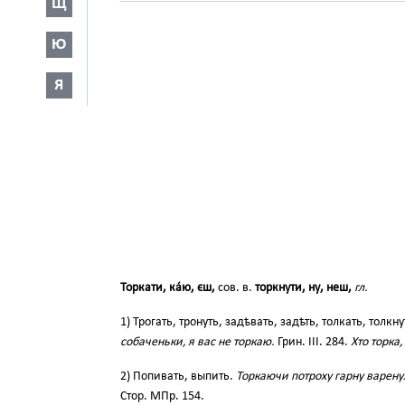
Щ
Ю
Я
Торкати, ка́ю, єш,
сов. в.
торкнути, ну, неш,
гл.
1) Трогать, тронуть, задѣвать, задѣть, толкать, толкн
собаченьки, я вас не торкаю.
Грин. III. 284.
Хто торка
2) Попивать, выпить.
Торкаючи потроху гарну варену
Стор. МПр. 154.