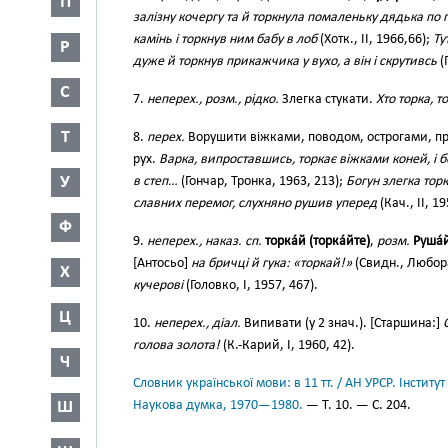
П
залізну кочергу та й торкнула помаленьку дядька по 
камінь і торкнув ним бабу в лоб
(Хотк., II, 1966,66);
Ту
Р
дуже й торкнув прикажчика у вухо, а він і скрутивсь
(
С
7.
неперех., розм., рідко.
Злегка стукати.
Хто торка, т
Т
8.
перех.
Ворушити віжками, поводом, острогами, п
рух.
Варка, випроставшись, торкає віжками коней, і 
У
в степ…
(Гончар, Тронка, 1963, 213);
Богун злегка торк
славних перемог, слухняно рушив уперед
(Кач., II, 19
Ф
9.
неперех., наказ. сп.
торка́й (торка́йте)
,
розм.
Руша́й
[Антосьо]
на бричці й гука: «торкай!»
(Свидн., Любора
Х
кучерові
(Головко, І, 1957, 467).
Ц
10.
неперех., діал.
Випивати (у 2 знач.). [Старшина:]
голова золота!
(К.-Карий, І, 1960, 42).
Ч
Словник української мови: в 11 тт. / АН УРСР. Інститут
Ш
Наукова думка, 1970—1980.
— Т. 10. — С. 204.