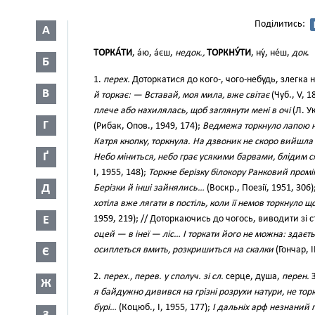
Поділитись:
А
ТОРКА́ТИ
, а́ю, а́єш,
недок.,
ТОРКНУ́ТИ
, ну́, не́ш,
док
.
Б
1.
перех.
Доторкатися до кого-, чого-небудь, злегка 
В
й торкає: — Вставай, моя мила, вже світає
(Чуб., V, 1
плече або нахилялась, щоб заглянути мені в очі
(Л. Ук
Г
(Рибак, Опов., 1949, 174);
Ведмежа торкнуло лапою н
Катря кнопку, торкнула. На дзвоник не скоро вийшл
Ґ
Небо міниться, небо грає усякими барвами, блідим 
І, 1955, 148);
Торкне берізку білокору Ранковий промі
Д
Берізки й інші зайнялись…
(Воскр., Поезії, 1951, 306)
хотіла вже лягати в постіль, коли її немов торкнуло 
Е
1959, 219); // Доторкаючись до чогось, виводити зі 
оцей — в інеї — ліс… І торкати його не можна: здаєтьс
осиплеться вмить, розкришиться на скалки
(Гончар, I
Є
2.
перех., перев. у сполуч. зі сл.
серце, душа,
перен.
З
Ж
я байдужно дивився на грізні розрухи натури, не тор
бурі…
(Коцюб., І, 1955, 177);
І дальніх арф незнаний 