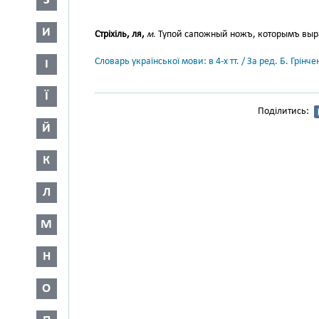
З
И
Стріхіль, ля,
м.
Тупой сапожный ножъ, которымъ выр
Словарь української мови: в 4-х тт. / За ред. Б. Грін
І
Ї
Поділитись:
Й
К
Л
М
Н
О