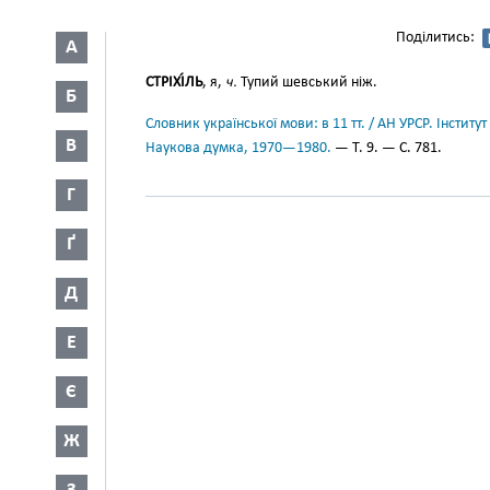
Поділитись:
А
СТРІХІ́ЛЬ
, я,
ч.
Тупий шевський ніж.
Б
Словник української мови: в 11 тт. / АН УРСР. Інститут
В
Наукова думка, 1970—1980.
— Т. 9. — С. 781.
Г
Ґ
Д
Е
Є
Ж