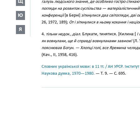
Щ
галузь людського знання, де особливо гостро стикают
погляди на розвиток суспільства — матеріалістичний 
Ю
конференції
[в Берні]
зіткнулися два світогляди, дві о
26, 1972, 189);
От і зіткнулися в ньому кохання і наці
Я
4.
тільки недок., діал.
Блукати, тинятися. [Килина:]
І
як вовкулаки, ще й справді вовкулаками завиєм!
(Л. 
пояснював Богун. — Хлопці голі, все Яремина челядь,
(Кач., II, 1958, 416).
Словник української мови: в 11 тт. / АН УРСР. Інститут
Наукова думка, 1970—1980.
— Т. 9. — С. 695.