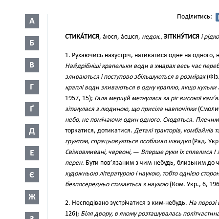
Поділитись:
А
СТИКА́ТИСЯ
, а́юся, а́єшся,
недок.,
ЗІТКНУ́ТИСЯ
і рідко
Б
1. Рухаючись назустріч, натикатися одне на одного, н
В
Найдрібніші крапельки води в хмарах весь час переб
зливаються і поступово збільшуються в розмірах
(Фіз.
Г
краплі води зливаються в одну краплю, якщо кульки 
1957, 15);
Галя мерщій метнулася за ріг високої кам’
Ґ
зіткнулася з людиною, що присіла навпочіпки
(Смолич
небо, не помічаючи один одного. Сходяться. Плечим
Д
торкатися, дотикатися.
Деталі тракторів, комбайнів 
грунтом, спрацьовуються особливо швидко
(Рад. Укр.
Е
Свіжовмивані, червоні,
—
Вперше руки їх сплелися І 
перен.
Бути пов’язаним з чим-небудь, близьким до 
художньою літературою і наукою, тобто однією сторон
Є
безпосередньо стикається з наукою
(Ком. Укр., 6, 196
Ж
2. Несподівано зустрічатися з ким-небудь.
На порозі 
126);
Біля двору, в якому розташувалась політчастин