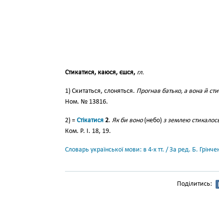
Стикатися, каюся, єшся,
гл.
1) Скитаться, слоняться.
Прогнав батько, а вона й сти
Ном. № 13816.
2) =
Стікатися
2
.
Як би воно
(небо)
з землею стикалось
Ком. Р. І. 18, 19.
Словарь української мови: в 4-х тт. / За ред. Б. Грін
Поділитись: