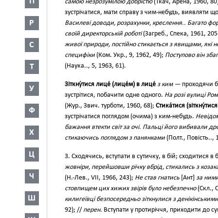
П
самою незрозумілою добрістю
(Ткач, Арена, 1960, 80)
зустрічатися, мати справу з чим-небудь, виявляти щ
Р
Василеві доводи, розрахунки, креслення.. Багато фор
своїй директорській роботі
(Загреб., Спека, 1961, 205
С
живої природи, постійно стикається з явищами, які н
специфіки
(Ком. Укр., 9, 1962, 49);
Поступово він зба
Т
(Наука.., 5, 1963, 61).
Зіткну́тися лице́ (лице́м) в лице́
з ким —
проходячи б
У
зустрітися, побачити одне одного.
На розі вулиці Ро
(Жур., Звич. турботи, 1960, 68);
Стика́тися (зіткну́тися
Ф
зустрічатися поглядом (очима) з ким-небудь.
Невідом
бажання втекти світ за очі. Пальці його вибивали дро
Х
стикаючись поглядом з панянками
(Полт., Повість.., 
Ц
3. Сходячись, вступати в сутичку, в бій; сходитися в
жовніри, перейшовши річку вбрід, стикались з козака
Ч
(Н.-Лев., VII, 1966, 243);
Не став гнатись
[Ант]
за ним
стовпищем цих хижих звірів було небезпечно
(Скл., 
Ш
килигеївці безпосередньо зіткнулися з денікінським
92); //
перен.
Вступати у протиріччя, приходити до с