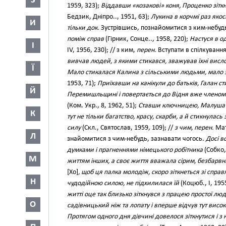
З
1959, 323);
Віддавши «козакові» коня, Проценко зіткн
Бедзик, Дніпро.., 1951, 63);
Лукина в корчмі раз якос
И
тільки док.
Зустрівшись, познайомитися з ким-небуд
поміж справ
(Гірник, Сонце.., 1958, 220);
Настуся в од
І
IV, 1956, 230); // з ким,
перен.
Вступати в спілкування
вивчав людей, з якими стикався, зважував їхні вис
Ї
Мало стикалася Калина з сільськими людьми, мало зна
1953, 71);
Приїхавши на канікули до батьків, Галан с
Й
Перемишльщині і повертається до Відня вже членом К
(Ком. Укр., 8, 1962, 51);
Ставши ключницею, Малуша 
К
тут не тільки багатство, красу, скарби, а й стикнулась
силу
(Скл., Святослав, 1959, 109); //
з чим, перен.
Мат
Л
знайомитися з чим-небудь, зазнавати чогось.
Досі в
думками і прагненнями німецького робітника
(Собко,
М
життям інших, а своє життя вважала сірим, безбарв
[Хо]
, щоб ця палка молодіж, скоро зіткнеться зі спра
Н
чудодійною силою, не підхилилася їй
(Коцюб., І, 195
житті оце так близько зіткнувся з працею простої лю
О
садівницький ніж та лопату і вперше відчув тут висок
Протягом одного дня дівчині довелося зіткнутися і з н