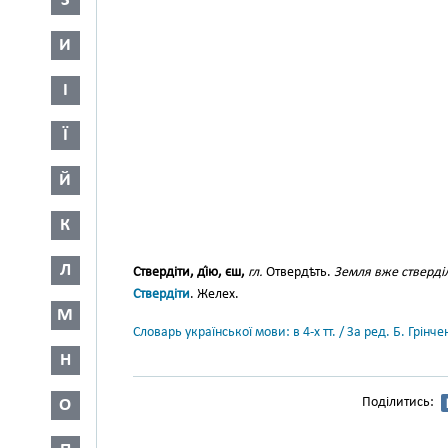
З
И
І
Ї
Й
К
Л
Ствердіти, ді́ю, єш,
гл.
Отвердѣть.
Земля вже стверді
Ствердіти
. Желех.
М
Словарь української мови: в 4-х тт. / За ред. Б. Грін
Н
Поділитись:
О