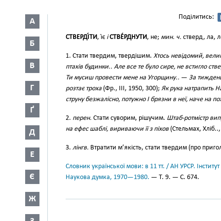
Поділитись:
А
СТВЕРДІ́ТИ
, і́є
і
СТВЕ́РДНУТИ
, не;
мин. ч.
стверд, ла, 
Б
1. Стати твердим, твердішим.
Хтось невідомий, велик
В
птахів будинки.. Але все те було сире, не встигло ств
Ти мусиш провести мене на Угорщину..
—
За тиждень,
Г
розтає троха
(Фр., III, 1950, 300);
Як рука натрапить Н
струну безжалісно, потужно І брязни в неї, наче на п
Ґ
2.
перен.
Стати суворим, рішучим.
Штаб-ротмістр вип
на ефес шаблі, вириваючи її з піхов
(Стельмах, Хліб..,
Д
3.
лінгв.
Втратити м’якість, стати твердим (про пригол
Е
Словник української мови: в 11 тт. / АН УРСР. Інститут
Є
Наукова думка, 1970—1980.
— Т. 9. — С. 674.
Ж