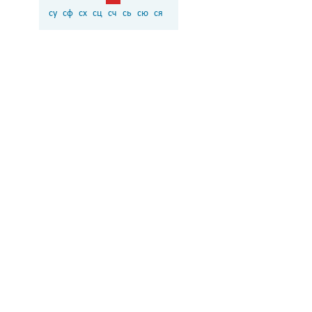
су
сф
сх
сц
сч
сь
сю
ся