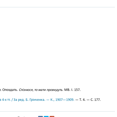
л.
Опоздать.
Спізнюся, то мати проведуть.
МВ. І. 157.
 4-х тт. / За ред. Б. Грінченка. — К., 1907—1909.
— Т. 4. — С. 177.