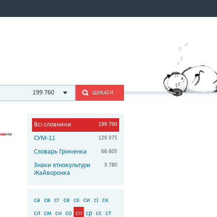
199 760
ШУКАТИ
Всі словники
199 760
СУМ-11
129 375
Словарь Грінченка
66 605
Знаки етнокультури
3 780
Жайворонка
са
св
сг
се
сє
си
сі
ск
сл
см
сн
со
сп
ср
сс
ст