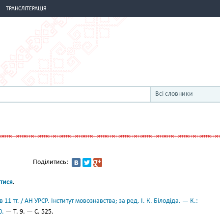
ТРАНСЛІТЕРАЦІЯ
Всі словники
Поділитись:
атися
.
11 тт. / АН УРСР. Інститут мовознавства; за ред. І. К. Білодіда. — К.:
0.
— Т. 9. — С. 525.