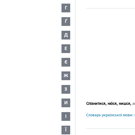
Г
Ґ
Д
Е
Є
Ж
З
И
Спізнитися, ню́ся, нишся,
г
Словарь української мови: в
І
Ї