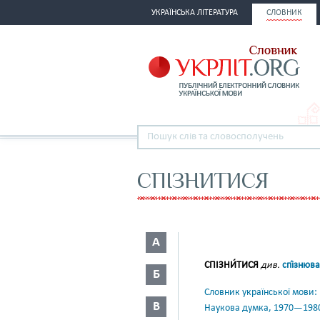
УКРАЇНСЬКА ЛІТЕРАТУРА
СЛОВНИК
СПІЗНИТИСЯ
А
СПІЗНИ́ТИСЯ
див.
спі́знюв
Б
Словник української мови: в 
В
Наукова думка, 1970—198