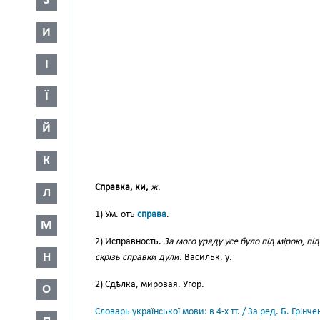
З
И
І
Ї
Й
К
Справка, ки,
ж.
Л
1) Ум. отъ
справа
.
М
2) Исправность.
За мого уряду усе було під мірою, пі
Н
скрізь справки дули.
Васильк. у.
2) Сдѣлка, мировая. Угор.
О
Словарь української мови: в 4-х тт. / За ред. Б. Грін