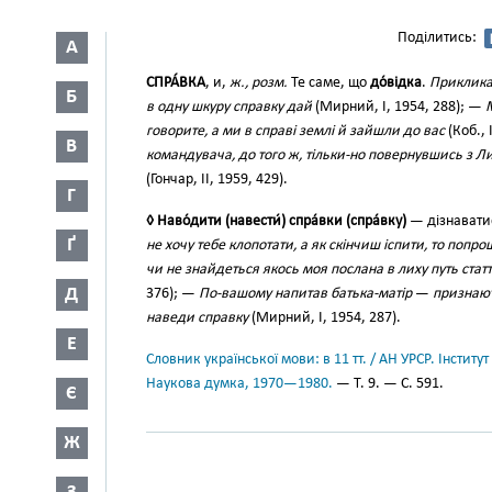
Поділитись:
А
СПРА́ВКА
, и,
ж., розм.
Те саме, що
до́відка
.
Приклика 
Б
в одну шкуру справку дай
(Мирний, І, 1954, 288); —
говорите, а ми в справі землі й зайшли до вас
(Коб., 
В
командувача, до того ж, тільки-но повернувшись з Л
(Гончар, II, 1959, 429).
Г
◊ Наво́дити (навести́) спра́вки (спра́вку)
— дізнаватис
Ґ
не хочу тебе клопотати, а як скінчиш іспити, то попро
чи не знайдеться якось моя послана в лиху путь стат
Д
376); —
По-вашому напитав батька-матір
—
признают
наведи справку
(Мирний, І, 1954, 287).
Е
Словник української мови: в 11 тт. / АН УРСР. Інститут
Наукова думка, 1970—1980.
— Т. 9. — С. 591.
Є
Ж