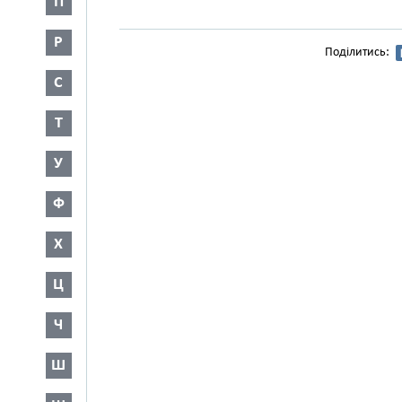
П
Р
Поділитись:
С
Т
У
Ф
Х
Ц
Ч
Ш