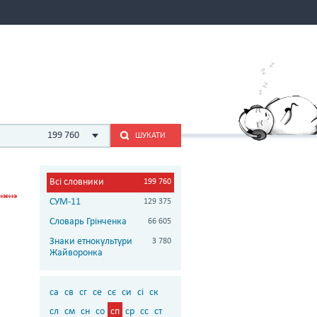
199 760
ШУКАТИ
Всі словники
199 760
СУМ-11
129 375
Словарь Грінченка
66 605
Знаки етнокультури
3 780
Жайворонка
са
св
сг
се
сє
си
сі
ск
сл
см
сн
со
сп
ср
сс
ст