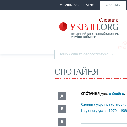
УКРАЇНСЬКА ЛІТЕРАТУРА
СЛОВНИК
СПОТАЙНЯ
СПО́ТАЙНЯ
див.
спо́тайна
.
А
Словник української мови: в 
Б
Наукова думка, 1970—198
В