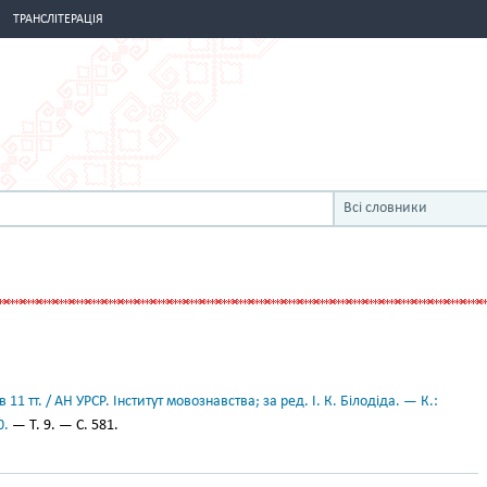
ТРАНСЛІТЕРАЦІЯ
Всі словники
11 тт. / АН УРСР. Інститут мовознавства; за ред. І. К. Білодіда. — К.:
0.
— Т. 9. — С. 581.