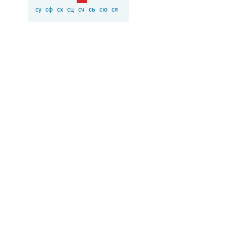
су
сф
сх
сц
сч
сь
сю
ся