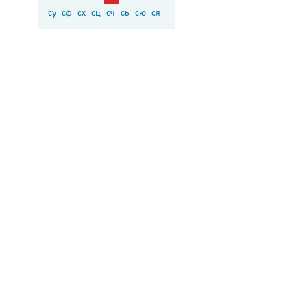
су
сф
сх
сц
сч
сь
сю
ся