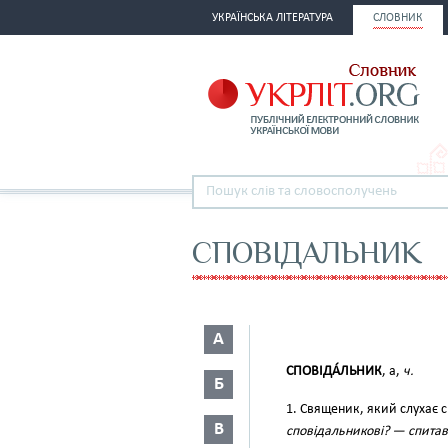
УКРАЇНСЬКА ЛІТЕРАТУРА
СЛОВНИК
СПОВІДАЛЬНИК
А
СПОВІДА́ЛЬНИК
, а,
ч.
Б
1. Священик, який слухає 
В
сповідальникові? — спитав