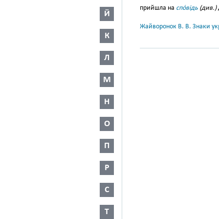
прийшла на
спо́відь
(див.)
Й
Жайворонок В. В. Знаки укр
К
Л
М
Н
О
П
Р
С
Т