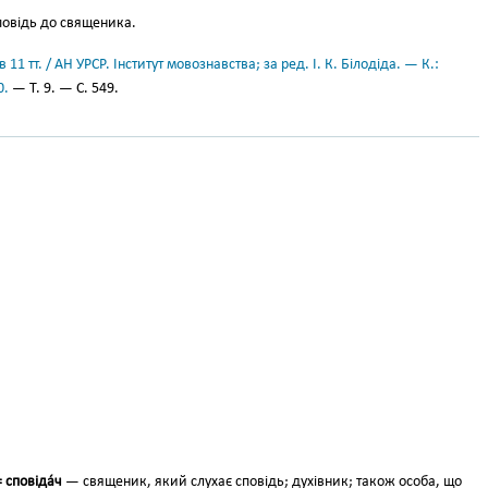
повідь до священика.
11 тт. / АН УРСР. Інститут мовознавства; за ред. І. К. Білодіда. — К.:
0.
— Т. 9. — С. 549.
 сповіда́ч
— священик, який слухає сповідь; духівник; також особа, що