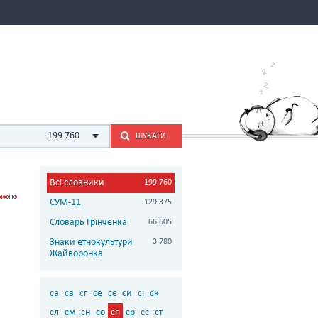
199 760
ШУКАТИ
Всі словники
199 760
СУМ-11
129 375
Словарь Грінченка
66 605
Знаки етнокультури
3 780
Жайворонка
са
св
сг
се
сє
си
сі
ск
сл
см
сн
со
сп
ср
сс
ст