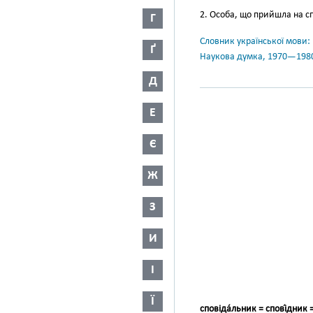
2. Особа, що прийшла на с
Г
Словник української мови: в 
Ґ
Наукова думка, 1970—198
Д
Е
Є
Ж
З
И
І
Ї
сповіда́льник = спові́дник =