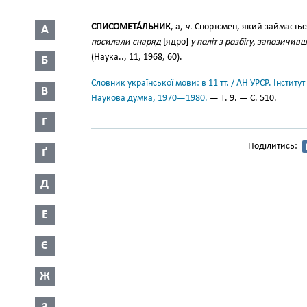
СПИСОМЕТА́ЛЬНИК
, а,
ч.
Спортсмен, який займаєть
А
посилали снаряд
[ядро]
у політ з розбігу, запозичив
(Наука.., 11, 1968, 60).
Б
Словник української мови: в 11 тт. / АН УРСР. Інститут
В
Наукова думка, 1970—1980.
— Т. 9. — С. 510.
Г
Поділитись:
Ґ
Д
Е
Є
Ж