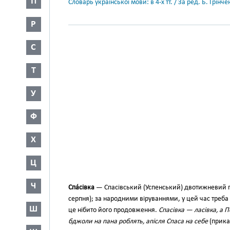
П
Словарь української мови: в 4-х тт. / За ред. Б. Грін
Р
С
Т
У
Ф
Х
Ц
Ч
Спа́сівка
— Спасівський (Успенський) двотижневий піс
серпня); за народними віруваннями, у цей час треба т
Ш
це нібито його продовження.
Спасівка — ласівка, а 
бджоли на пана роблять, апісля Спаса на себе
(прика