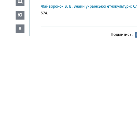
Щ
Жайворонок В. В. Знаки української етнокультури: С
574.
Ю
Я
Поділитись: