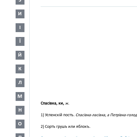
З
И
І
Ї
Й
К
Л
М
Спасівка, ки,
ж.
Н
1) Успенскій постъ.
Спасівка-ласівка, а Петрівка-голод
О
2) Сортъ грушъ или яблокъ.