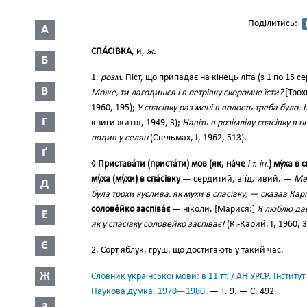
Поділитись:
А
СПА́СІВКА
, и,
ж.
Б
1.
розм.
Піст, що припадає на кінець літа (з 1 по 15 с
В
Може, ти лагодишся і в петрівку скоромне їсти?
[Трох
1960, 195);
У спасівку раз мені в волость треба було. 
Г
книги життя, 1949, 3);
Навіть в розімлілу спасівку в 
подив у селян
(Стельмах, І, 1962, 513).
Ґ
◊
Пристава́ти (приста́ти) мов (як, на́че
і т. ін.
) му́ха в 
му́ха (му́хи) в спа́сівку
— сердитий, в’їдливий. —
Ме
Д
була трохи куслива, як мухи в спасівку, — сказав Кар
солове́йко заспіва́є
— ніколи. [Марися:]
Я люблю давн
Е
як у спасівку соловейко заспіває!
(К.-Карий, І, 1960, 3
Є
2. Сорт яблук, груш, що достигають у такий час.
Ж
Словник української мови: в 11 тт. / АН УРСР. Інститут
Наукова думка, 1970—1980.
— Т. 9. — С. 492.