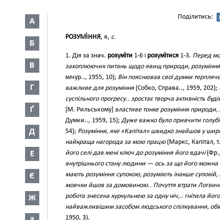
Поділитись:
А
РОЗУМІ́ННЯ
, я,
с.
Б
1. Дія за знач.
розумі́ти
1-6 і
розумі́тися
1-3.
Перед мо
В
захоплюючих питань щодо явищ природи, розуміння
мічур.., 1955, 10);
Він пояснював свої думки терпляче
Г
важливе для розуміння
(Собко, Справа.., 1959, 202);
суспільного прогресу.. зростає творча активність буд
Ґ
[М. Рильському]
властиве тонке розуміння природи, ві
Думки.., 1959, 15);
Дуже важко було привчити голубів
Д
54);
Розуміння, яке «Капітал» швидко знайшов у широ
найкраща нагорода за мою працю
(Маркс, Капітал, т. 
Е
його селі дав мені ключ до розуміння його вдачі
(Фр.,
внутрішнього стану людини — ось за що його можна
мають розуміння супокою, розуміють інакше супокій,
Є
мовчки йшов за домовиною.. Почуття втрати Логвина 
робота знесена куркульнею за одну ніч,.. гнітила йо
Ж
найважливішим засобом людського спілкування, обм
1950, 3).