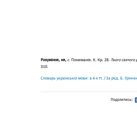
Розуміння, ня,
с.
Пониманіе. К. Кр. 28.
Твого святого
310.
Словарь української мови: в 4-х тт. / За ред. Б. Грін
Поділитись: