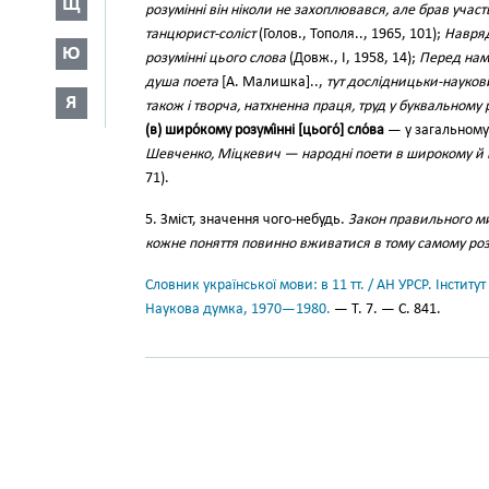
Щ
розумінні він ніколи не захоплювався, але брав участ
танцюрист-соліст
(Голов., Тополя.., 1965, 101);
Навряд
Ю
розумінні цього слова
(Довж., І, 1958, 14);
Перед нами
душа поета
[А. Малишка]..,
тут дослідницьки-наукови
Я
також і творча, натхненна праця, труд у буквальному 
(в) широ́кому розумі́нні [цього́] сло́ва
— у загальному 
Шевченко, Міцкевич — народні поети в широкому й 
71).
5. Зміст, значення чого-небудь.
Закон правильного мис
кожне поняття повинно вживатися в тому самому роз
Словник української мови: в 11 тт. / АН УРСР. Інститут
Наукова думка, 1970—1980.
— Т. 7. — С. 841.