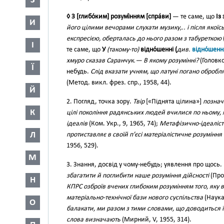
З
◊ З [глибо́ким] розумі́нням [спра́ви]
— те саме, що
Із
И
його цілими вечорами слухати музику,.. і після якоїсь
експресією, оберталась до нього разом з табуреткою
І
те саме, що
У
(такому-то)
відно́шенні (
див.
відно́шенн
хмуро сказав Саранчук.— В якому розумінні?
(Головко,
Ї
небудь.
Слід вказати учням, що латуні погано обробля
(Метод. викл. фрез. спр., 1958, 44).
Й
2. Погляд, точка зору.
Твір
[«Піднята цілина»]
познач
К
цілі покоління радянських людей вчилися по ньому, 
ідеалів
(Ком. Укр., 9, 1965, 74);
Метафізично-ідеаліст
Л
протиставляє в своїй п’єсі матеріалістичне розуміння 
1956, 529).
М
3. Знання, досвід у чому-небудь; уявлення про щось.
збагатити й поглибити наше розуміння дійсності
(Про 
Н
КПРС озброїв вчених глибоким розумінням того, яку в
матеріально-технічної бази нового суспільства
(Наука.
О
балакати, ми разом з тими словами, що доводиться їх 
слова визначають
(Мирний, V, 1955, 314).