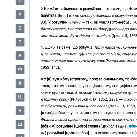
П
◊
Не ма́ти найме́ншого розумі́ння
— те саме, що
Не м
Р
поня́ття)
. [Енн:]
Ви не маєте найменшого розуміння пр
83);
У розумі́нні
чиєму —
так, як уявляє хто-небудь.
А
С
багату історію, має теж свою глибоку думку щодо рас
людиною може бути тільки — англієць
(Ірчан, II, 195
Т
4.
рідко.
Те саме, що
ро́зум
1.
Коли паровик скрикнув
ціле життя,.. лютість одняла у нього пам’ять, свідоміс
У
зароджується вже в чуттєвому сприйманні людиною 
1958, 142).
Ф
◊ У (в) вузько́му (стро́гому, професіона́льному, тісно́м
Х
конкретному значенні; у спеціальному, специфічном
може бути різним. В тісному і точному розумінні це —
Ц
історичну особу
(Рильський, IX, 1962, 223); —
Я хочу 
так би мовити, розумінні цього слова
(Довж., І, 1958,
Ч
[цього́] сло́ва —
у позитивному трактуванні значення
Франка в своїх прозаїчних творах любить спинятись 
Ш
(по́внім) розумі́нні [цьо́го] сло́ва ([цих] слів)
див.
по́в
ін.
) розумі́нні [цьо́го сло́ва]
— в основному значенні (