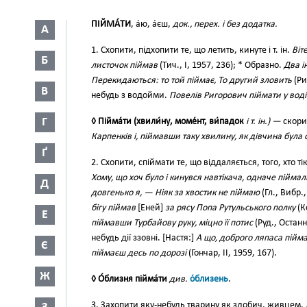
ПІЙМА́ТИ
, а́ю, а́єш,
док., перех. і без додатка.
А
1. Схопити, підхопити те, що летить, кинуте і т. ін.
Віт
Б
листочок піймав
(Тич., І, 1957, 236); * Образно.
Два і
Перекидаються: то той піймає, То другий зловить
(Ри
В
небудь з водойми.
Повелів Ригорович піймати у воді
Г
◊ Пійма́ти (хвили́ну, моме́нт, ви́падок
і т. ін.) —
скори
Карпенків і, піймавши таку хвилину, як дівчина була с
Ґ
2. Схопити, спіймати те, що віддаляється, того, хто ті
Хому, що хоч було і кинувся навтікача, одначе піймал
Д
довгенько я, — Ніяк за хвостик не піймаю
(Гл., Вибр.
бігу піймав
[Еней]
за рясу Попа Рутульського полку
(Ко
Е
піймавши Турбайову руку, міцно її потис
(Руд., Останн
небудь дії ззовні. [Настя:]
А що, доброго ляпаса пійма
Є
піймаєш десь по дорозі
(Гончар, II, 1959, 167).
Ж
◊ О́близня пійма́ти
див.
о́близень
.
3. Захопити яку-небудь тварину як здобич, живцем.