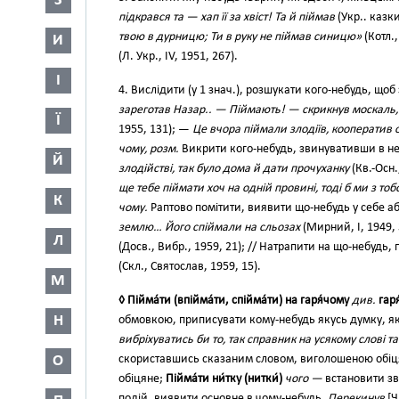
З
підкрався та — хап її за хвіст! Та й піймав
(Укр.. казки
твою в дурницю; Ти в руку не піймав синицю»
(Котл.,
И
(Л. Укр., IV, 1951, 267).
І
4. Вислідити (у 1 знач.), розшукати кого-небудь, щ
зареготав Назар.. — Піймають! — скрикнув москаль
Ї
1955, 131); —
Це вчора піймали злодіїв, кооператив 
чому, розм.
Викрити кого-небудь, звинувативши в не
Й
злодійстві, так було дома й дати прочуханку
(Кв.-Осн.,
ще тебе піймати хоч на одній провині, тоді б ми з то
К
чому.
Раптово помітити, виявити що-небудь у себе аб
землю… Його спіймали на сльозах
(Мирний, І, 1949,
Л
(Досв., Вибр., 1959, 21); // Натрапити на що-небудь,
(Скл., Святослав, 1959, 15).
М
◊ Пійма́ти (впійма́ти, спійма́ти) на гаря́чому
див.
гаря
Н
обмовкою, приписувати кому-небудь якусь думку, я
вибріхуватись би то, так справник на усякому слові та
О
скориставшись сказаним словом, виголошеною обіця
обіцяне;
Пійма́ти ни́тку (нитки́)
чого —
встановити зв’
подій, виявити основне в чому-небудь.
Перекинув
[Ч