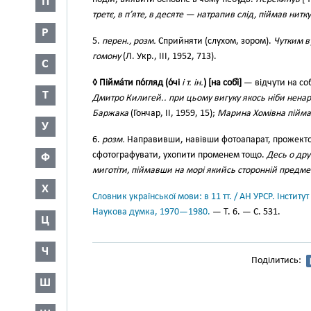
П
третє, в п’яте, в десяте — натрапив слід, піймав нитку
Р
5.
перен., розм.
Сприйняти (слухом, зором).
Чутким в
гомону
(Л. Укр., III, 1952, 713).
С
◊ Пійма́ти по́гляд (о́чі
і т. ін.
) [на собі́]
— відчути на соб
Т
Дмитро Килигей.. при цьому вигуку якось ніби ненар
Баржака
(Гончар, II, 1959, 15);
Марина Хомівна пійма
У
6.
розм.
Направивши, навівши фотоапарат, прожектор і
сфотографувати, ухопити променем тощо.
Десь о дру
Ф
миготіти, піймавши на морі якийсь сторонній предме
Х
Словник української мови: в 11 тт. / АН УРСР. Інститут
Наукова думка, 1970—1980.
— Т. 6. — С. 531.
Ц
Ч
Поділитись:
Ш