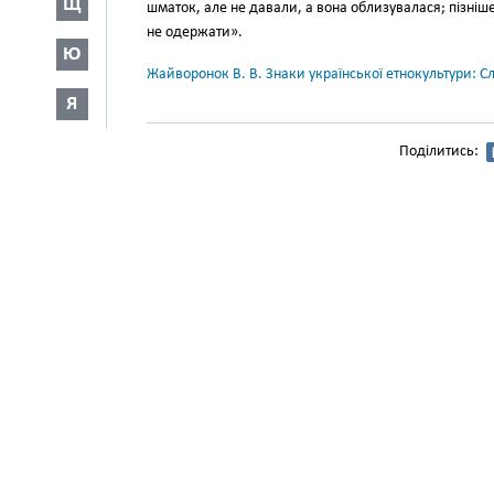
Щ
шматок, але не давали, а вона об­лизувалася; пізні
не одержати».
Ю
Жайворонок В. В. Знаки української етнокультури: С
Я
Поділитись: