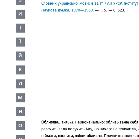
З
Словник української мови: в 11 тт. / АН УРСР. Інститут
Наукова думка, 1970—1980.
— Т. 5. — С. 523.
И
І
Ї
Й
К
Л
М
Н
Облизень, зня,
м.
Первоначально: облизываніе себя
О
разсчитывала получить ѣду, но ничего не получила,
піймати, вхопити, ззісти облизня
. Получить отказъ, п