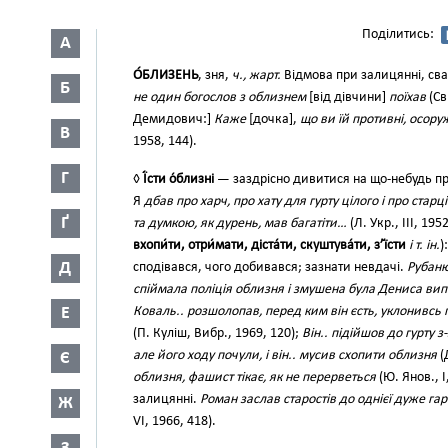
Поділитись:
А
О́БЛИЗЕНЬ
, зня,
ч., жарт.
Відмова при залицянні, сват
Б
не один богослов з облизнем
[від дівчини]
поїхав
(Св
Демидович:]
Каже
[дочка],
що ви їй противні, осору
В
1958, 144).
Г
◊
Ї́сти о́близні
— заздрісно дивитися на що-небудь пр
Я
дбав про харч, про хату для гурту цілого і про старці
Ґ
та думкою, як дурень, мав багатіти…
(Л. Укр., III, 195
вхопи́ти, отри́мати, діста́ти, скуштува́ти, з’ї́сти
і т. ін.
)
Д
сподівався, чого добивався; зазнати невдачі.
Рубаню
спіймала поліція облизня і змушена була Дениса вип
Е
Коваль.. розшолопав, перед ким він єсть, уклонивсь 
(П. Куліш, Вибр., 1969, 120);
Він.. підійшов до гурту 
але його ходу почули, і він.. мусив схопити облизня
(
Є
облизня, фашист тікає, як не перерветься
(Ю. Янов., І
залицянні.
Роман заслав старостів до однієї дуже гар
Ж
VI, 1966, 418).