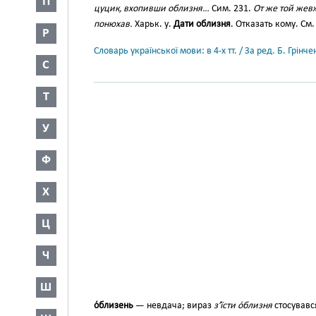
П
цуцик, вхопивши облизня…
Сим. 231.
От же той жевж
понюхав.
Харьк. у.
Дати облизня
. Отказать кому. См
Р
Словарь української мови: в 4-х тт. / За ред. Б. Грін
С
Т
У
Ф
Х
Ц
Ч
Ш
о́близень
— невдача; вираз
з’ї́сти о́близня
стосувавс