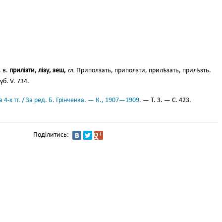
. в.
прилізти, лізу, зеш,
гл.
Приползать, приползти, прилѣзать, прилѣзть.
уб. V. 734.
 4-х тт. / За ред. Б. Грінченка. — К., 1907—1909.
— Т. 3. — С. 423.
Поділитись: