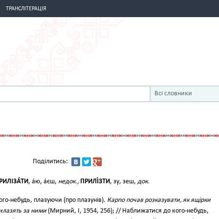
ТРАНСЛІТЕРАЦІЯ
Всі словники
Поділитись:
РИЛІЗА́ТИ
, а́ю, а́єш,
недок.,
ПРИЛІ́ЗТИ
, зу, зеш,
док.
ого-небудь, плазуючи (про плазунів).
Карпо почав розказувати, як ящірки
рилазять за ними
(Мирний, І, 1954, 256); // Наближатися до кого-небудь,