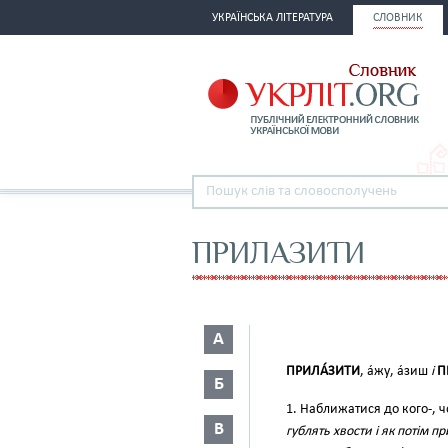
УКРАЇНСЬКА ЛІТЕРАТУРА
СЛОВНИК
ПРИЛАЗИТИ
А
ПРИЛА́ЗИТИ
, а́жу, а́зиш
і
П
Б
1. Наближатися до кого-, ч
В
гублять хвости і як потім п