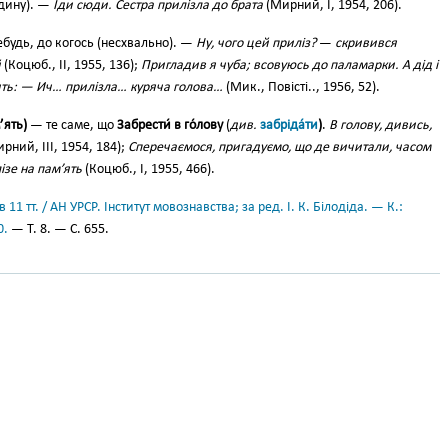
юдину). —
Іди сюди. Сестра прилізла до брата
(Мирний, І, 1954, 206).
будь, до когось (несхвально). —
Ну, чого цей приліз?
—
скривився
й
(Коцюб., II, 1955, 136);
Пригладив я чуба; всовуюсь до паламарки. А дід і
ить: — Ич… прилізла… куряча голова…
(Мик., Повісті.., 1956, 52).
’ять)
— те саме, що
Забрести́ в го́лову
(
див.
забріда́ти
)
.
В голову, дивись,
рний, III, 1954, 184);
Сперечаємося, пригадуємо, що де вичитали, часом
ізе на пам’ять
(Коцюб., І, 1955, 466).
11 тт. / АН УРСР. Інститут мовознавства; за ред. І. К. Білодіда. — К.:
0.
— Т. 8. — С. 655.