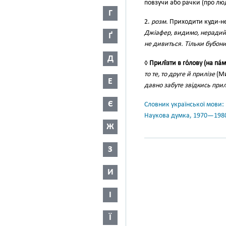
повзучи або рачки (про л
Г
2.
розм.
Приходити куди-не
Джіафер, видимо, неради
Ґ
не дивиться. Тільки бубон
Д
◊
Прилі́зти в го́лову (на па́м
то те, то друге й прилізе
(Ми
Е
давно забуте звідкись прил
Є
Словник української мови: в 
Наукова думка, 1970—198
Ж
З
И
І
Ї