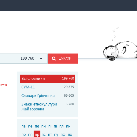
199 760
ШУКАТИ
Всі словники
199 760
СУМ-11
129 375
Словарь Грінченка
66 605
Знаки етнокультури
3 780
Жайворонка
па
пе
пє
пи
пі
пї
пл
пн
по
пп
пр
пс
пт
пу
пф
пх