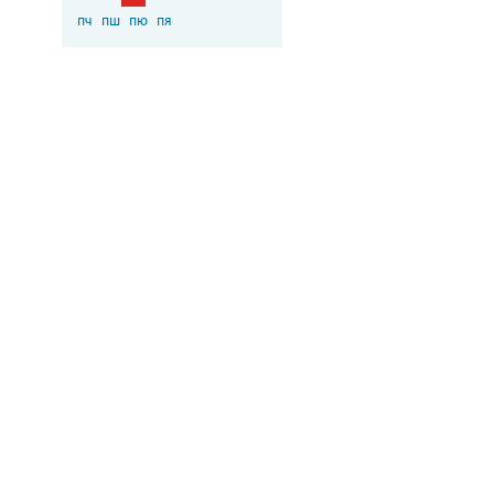
пч
пш
пю
пя