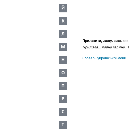
Й
К
Л
Прилазити, лажу, зиш,
сов
М
Прилізла… чорна гадина.
Ч
Словарь української мови: в
Н
О
П
Р
С
Т