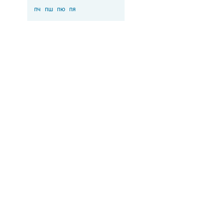
пч
пш
пю
пя