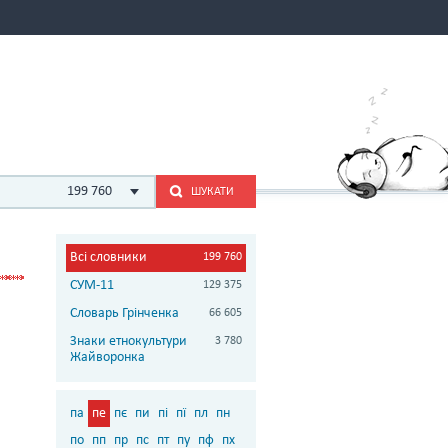
199 760
ШУКАТИ
Всі словники
199 760
СУМ-11
129 375
Словарь Грінченка
66 605
Знаки етнокультури
3 780
Жайворонка
па
пе
пє
пи
пі
пї
пл
пн
по
пп
пр
пс
пт
пу
пф
пх