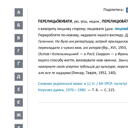
Поділитись:
А
ПЕРЕЛИЦЬО́ВУВАТИ
, ую, уєш,
недок.,
ПЕРЕЛИЦЮВА́
Б
з вивороту лицьову сторону; лицювати (
див.
лицюва́
Переробляти по-новому, надавати іншого вигляду.
Д
В
Галичині. Не було ані репертуару, котрий приладило
перекладати з чужих мов, ані акторів
(Фр., XVI, 1955,
Г
Осіпов і Котельницький — в Росії, Скаррон — у Франц
іншого способу життя, виховувати нові звички.
Звича
Ґ
навернути своїх упертих тубільців до культури, перел
але все те надарма
(Гончар, Таврія, 1952, 140).
Д
Словник української мови: в 11 тт. / АН УРСР. Інститут
Е
Наукова думка, 1970—1980.
— Т. 6. — С. 215.
Є
Ж