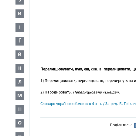
З
И
І
Ї
Й
К
Перелицьовувати, вую, єш,
сов. в.
перелицювати, ц
1) Перелицовывать, перелицовать, перевернуть на из
Л
2) Пародировать.
Перелицьована «Енеїда».
М
Словарь української мови: в 4-х тт. / За ред. Б. Грін
Н
О
Поділитись: