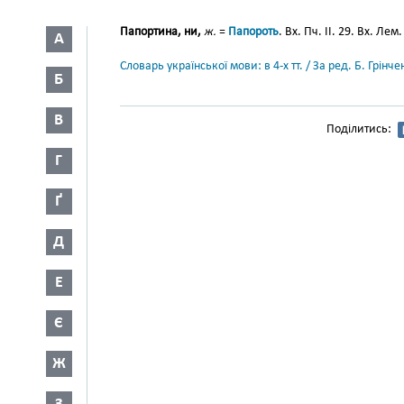
Папортина, ни,
ж.
=
Папороть
. Вх. Пч. II. 29. Вх. Лем.
А
Словарь української мови: в 4-х тт. / За ред. Б. Грін
Б
В
Поділитись:
Г
Ґ
Д
Е
Є
Ж