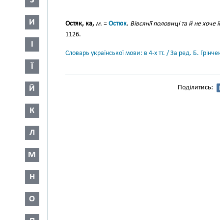
З
И
Остяк, ка,
м.
=
Остюк
.
Вівсянії половиці та й не хоче 
1126.
І
Словарь української мови: в 4-х тт. / За ред. Б. Грін
Ї
Й
Поділитись:
К
Л
М
Н
О