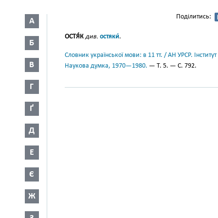
Поділитись:
А
ОСТЯ́К
див.
остяки́
.
Б
Словник української мови: в 11 тт. / АН УРСР. Інститут
В
Наукова думка, 1970—1980.
— Т. 5. — С. 792.
Г
Ґ
Д
Е
Є
Ж