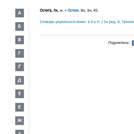
Остеґа, ґи,
ж.
=
Остюк
. Вх. Зн. 45.
А
Словарь української мови: в 4-х тт. / За ред. Б. Грін
Б
В
Поділитись:
Г
Ґ
Д
Е
Є
Ж