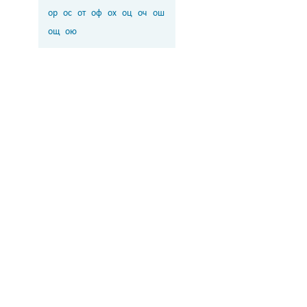
ор
ос
от
оф
ох
оц
оч
ош
ощ
ою