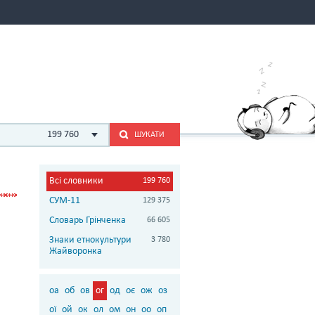
199 760
ШУКАТИ
Всі словники
199 760
СУМ-11
129 375
Словарь Грінченка
66 605
Знаки етнокультури
3 780
Жайворонка
оа
об
ов
ог
од
оє
ож
оз
ої
ой
ок
ол
ом
он
оо
оп