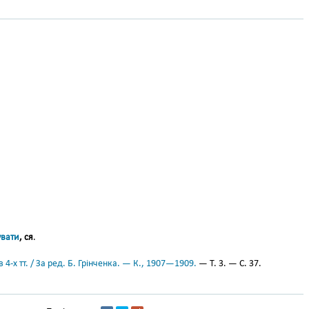
вати
, ся
.
 4-х тт. / За ред. Б. Грінченка. — К., 1907—1909.
— Т. 3. — С. 37.