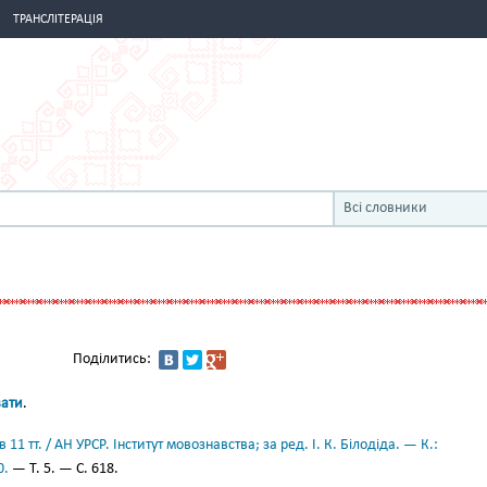
ТРАНСЛІТЕРАЦІЯ
Всі словники
Поділитись:
вати
.
11 тт. / АН УРСР. Інститут мовознавства; за ред. І. К. Білодіда. — К.:
0.
— Т. 5. — С. 618.