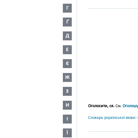
Г
Ґ
Д
Е
Є
Ж
З
И
Оголосити, ся.
См.
Оголошу
Словарь української мови: в
І
Ї