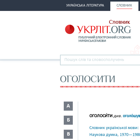
УКРАЇНСЬКА ЛІТЕРАТУРА
СЛОВНИК
ОГОЛОСИТИ
А
ОГОЛОСИ́ТИ
див.
оголо́шу
Б
Словник української мови: в 
В
Наукова думка, 1970—198