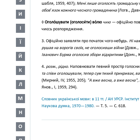
З
шабля, 1959, 407);
Мені лише оголосять громадську 
обов
’
язок кожного чесного громадянина
(Логв., Давн
И
◊
Оголо́шувати (оголоси́ти) во́лю
чию —
офіційно по
І
чиєсь розпорядження.
3. Офіційно заявляти про початок чого-небудь.
Ні на
Ї
рушав на ворогів своїх, не оголосивши війни
(Довж., 
Іванович Бурма оголосив збори відкритими
(Донч., 
Й
4.
розм., рідко.
Наповнювати певний простір голосн
К
та співи оголошували, тепер сум тихий прикриває, в
(Мирний, IV, 1955, 205);
"А вже весна, а вже весна",
Л
Янов., І, 1959, 294).
М
Словник української мови: в 11 тт. / АН УРСР. Інститут
Наукова думка, 1970—1980.
— Т. 5. — С. 618.
Н
О