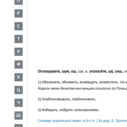
П
Р
С
Т
У
Ф
Оголошувати, шую, єш,
сов. в.
оголоси́ти, шу́, сиш,
гл
Х
1) Объявлять, объявить; возвѣщать, возвѣстить.
На в
Король мене банитою-вигнанцем оголосив по Польщі 
Ц
2) Опубликовывать, опубликовать.
Ч
3) Избирать, избрать голосованіемъ.
Ш
Словарь української мови: в 4-х тт. / За ред. Б. Грін