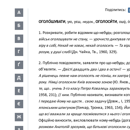
Поділитись:
А
ОГОЛО́ШУВАТИ
, ую, уєш,
недок.,
ОГОЛОСИ́ТИ
, ошу́, 
Б
1. Розкривати, робити відомим що-небудь; розголо
В
військ оголошувати не стану, — урочисто диктував г
віру в собі, Нехай не ховає, нехай оголосить — Та вір
Г
розум, у душі слабі
(Дн. Чайка, Тв., 1960, 329).
2. Публічно повідомляти, заявляти про що-небудь; до
Ґ
об’являти. —
Двісті двадцять два і два в остачі! — 
А рішенець певне нам оголосять не пізніш, як завтра
(
Д
року. Німці оголосили Київ воєнною зоною
(Ю. Янов.,
те, що.. учень 3-го класу Петро Ковалець зараховуєть
Е
1958, 231); //
ким.
Публічно називати, визнавати ко
І передаю йому на щастя.. свою задачу
(Довж., І, 19
Є
японським шпигуном
(Гончар, Тронка, 1963, 154);
Йог
що всі вважали за краще посміюватися з нього і ого
Ж
Офіційно виносити, висловлювати кому-небудь (доган
розмови Анатолій зрозумів, що батькові оголосили 