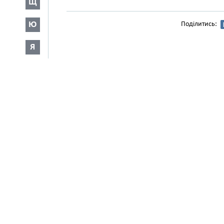
Щ
Ю
Поділитись:
Я