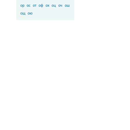
ор
ос
от
оф
ох
оц
оч
ош
ощ
ою