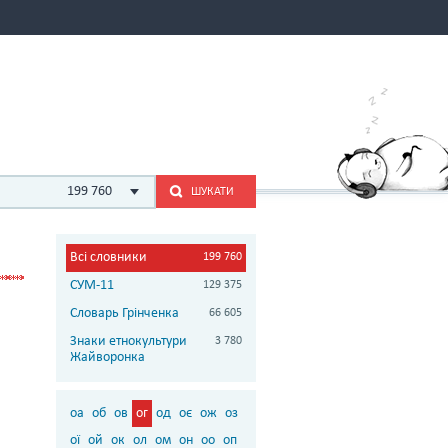
199 760
ШУКАТИ
Всі словники
199 760
СУМ-11
129 375
Словарь Грінченка
66 605
Знаки етнокультури
3 780
Жайворонка
оа
об
ов
ог
од
оє
ож
оз
ої
ой
ок
ол
ом
он
оо
оп