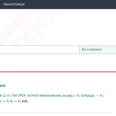
ТРАНСЛІТЕРАЦІЯ
Всі словники
тися
.
11 тт. / АН УРСР. Інститут мовознавства; за ред. І. К. Білодіда. — К.:
0.
— Т. 5. — С. 618.