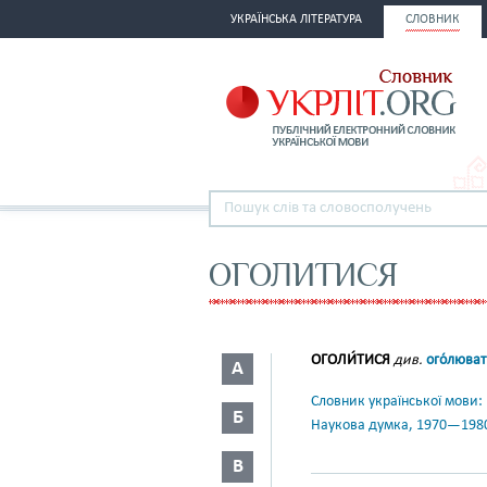
УКРАЇНСЬКА ЛІТЕРАТУРА
СЛОВНИК
ОГОЛИТИСЯ
ОГОЛИ́ТИСЯ
див.
ого́люва
А
Словник української мови: в 
Б
Наукова думка, 1970—198
В